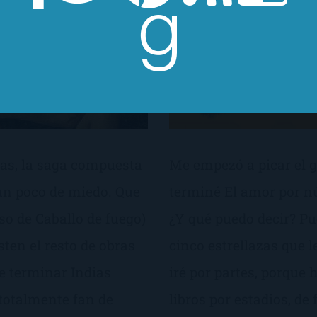
as, la saga compuesta
Me empezó a picar el g
 un poco de miedo. Que
terminé El amor por nú
aso de Caballo de fuego)
¿Y qué puedo decir? Pu
sten el resto de obras
cinco estrellazas que l
e terminar Indias
iré por partes, porque 
 totalmente fan de
libros por estadios, d