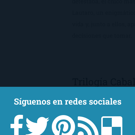
detestaba, el chico más
Lautaro, un enigmátic
vida y, junto a ellos,
decisiones que tomar.
Trilogía Caba
de
Florencia B
Síguenos en redes sociales