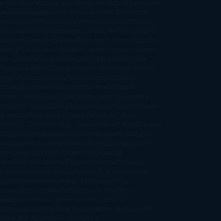
andes
Altea Morgan
Ana Cantarero
Andrew Davidson
cargables
gela Quintas
Despúes
Angélique Barbérat
Anna Todd
Anna
res
Annabel Pitcher
Anny Peterson
Antonio Dikele
stefano
Art Spiegelman
Arturo Pérez-Reverte
Audrey
rlan
Beth Kery
Beth Revis
Brittainy C. Cherry
Camilla
ckberg
Carla Gràcia Mercadé
Carme Chaparro
Carmen
tín Gaite
Caroline March
Celeste Bradley
Celeste
Charlaine Harris
Charles Dubow
Cherry Chic
Cheryl
rayed
Christina Lauren
Colleen Hoover
Colleen
Cullough
Connie Willis
Cristina Prada
Daniel
ttauer
Daniela Krien
Daphne du Maurier
Darynda
nes
David Crespo
David Nicholls
David Safier
Deborah
rkness
Deborah Install
Diana Gabaldon
Dolores
dondo
E. O. Chirovici
E.L. James
Eckhart Tolle
Eduardo
ndoza
Elena Montagud
Elísabet Benavent
Elisabeth
ft
Elisabeth Kostova
Emma Cline
Enric Pardo
Erin
rgenstern
Erin Watt
Ernest Cline
Ernesto
bato
Estefanía Salyers
Federico Moccia
Fernando
amburu
Florencia Bonelli
George R. R. Martin
Gina
al
Gregory Maguire
Haruki Murakami
Helen
monson
Henning Mankell
Henry James
Hiromi
wakami
Irene Hall
Isabel Keats
J. Lynn
J.K.
wling
Jacinto Rey
Jack Thorne
Jamie McGuire
Jeff
ndsay
Jeff VanderMeer
Jennifer L.