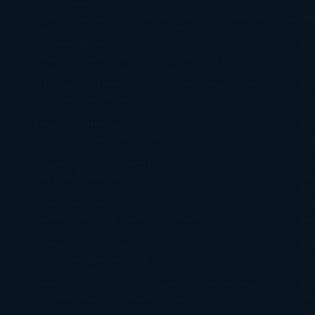
Hielo y Fuego
Chick-Lit
Ciencia
Gr
Ficción
Clásicos
Colaboraciones
Comic
Concursos
Crecemos
Des
Án
del libro
Drama
Duda Gramatical
El Ojo
Zai
de Sauron
El poema de la
Di
semana
Encuestas
Erótica
Especiales
Fantasía
Ca
y Ciencia Ficción
Feeling Good
Hay
Lä
vida
Histórica
Humor
Infantil
Intriga
Juvenil
Lecturas
Mar
Anticipadas
Libros que
Ng
enganchan
Listas
Literatura
St
Fantástica
Literatura
Mc
Japonesa
LofbuksDesigns
Los más
Gla
vendidos
Mi opinión
Narrativa
No
Jo
ficción
Novela de misterio y
Ha
suspense
Novela Negra y
Re
Policiaca
Ocasiones
Me
especiales
Otros
Películas
Premio
Cra
Planeta
Próximas Publicaciones
Realismo
Mo
Mágico
Realista
Recomendaciones
Reseñas
Romance
Sá
paranormal
Romántica
Romántica
Ar
Victoriana
Sagas
Segunda
Per
mano
Sentimental
Series
Sobrevivir a una
Si
novela
Terror
Test
Thriller
Trilogías
Uncategorized
Ya
Ka
a la venta
Young Adults
¡No me gusta!
Ro
Li