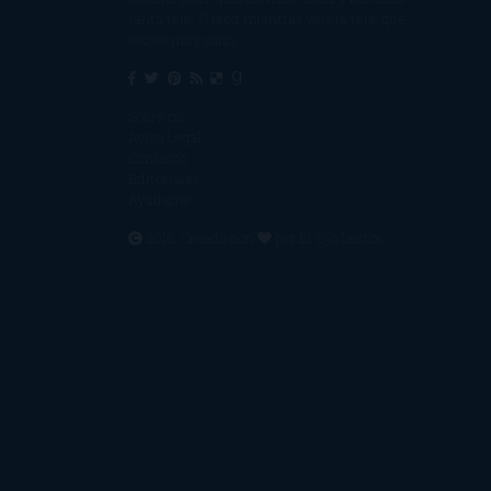
tanta tele. O leed mientras veis la tele, que
eso es muy sano.
Sobre mí
Aviso Legal
Contacto
Editoriales
Ayúdame
2016. Creado con
por
El Ojo Lector
.