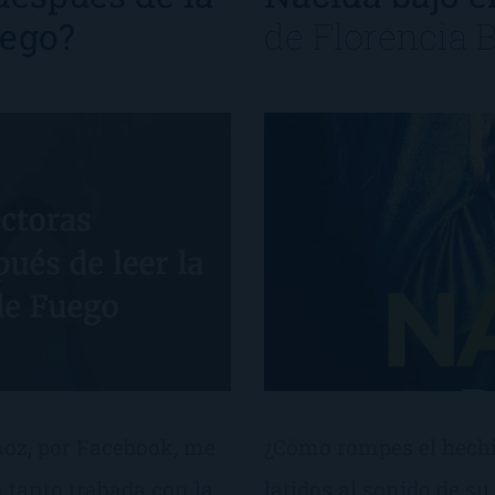
uego?
de
Florencia B
oz, por Facebook, me
¿Cómo rompes el hechi
tanto trabada con la
latidos al sonido de s