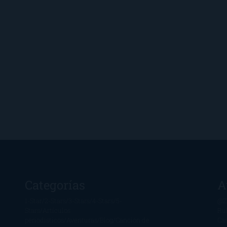
Categorías
A
1-Star
2-Stars
3-Stars
4-Stars
5-
@Z
Stars
Artículos
Ru
periodísticos
Aventuras
Blog
Canción de
Ca