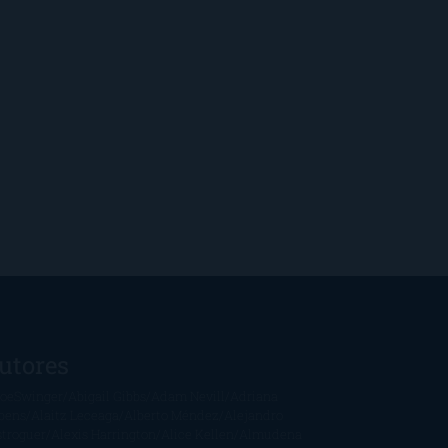
utores
oeSwinger
Abigail Gibbs
Adam Nevill
Adriana
bens
Alaitz Leceaga
Alberto Méndez
Alejandro
stroguer
Alexis Harrington
Alice Kellen
Almudena