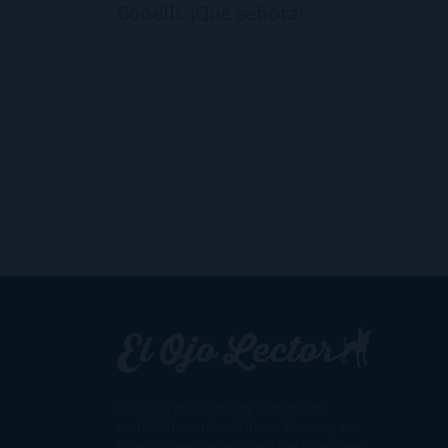
Bonelli. ¡Qué señora!
Un lector en la sombra. Escribo por
escribir. Recomiendo libros. Blanco y en
botella. ¿Qué queréis más? Leed y no veáis