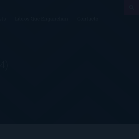
sts
Libros Que Enganchan
Contacto
(4)