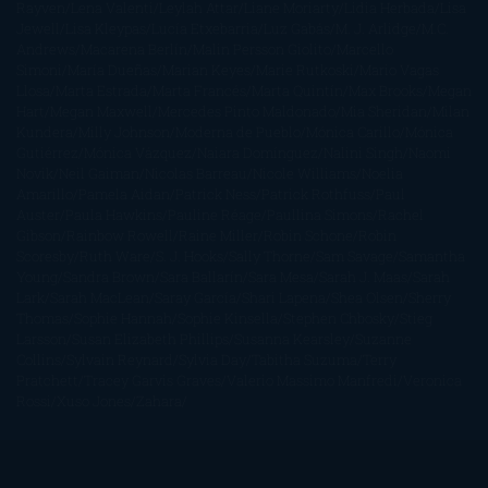
Rayven
Lena Valenti
Leylah Attar
Liane Moriarty
Lidia Herbada
Lisa
Jewell
Lisa Kleypas
Lucía Etxebarria
Luz Gabás
M. J. Arlidge
M.C.
Andrews
Macarena Berlín
Malin Persson Giolito
Marcello
Simoni
María Dueñas
Marian Keyes
Marie Rutkoski
Mario Vagas
Llosa
Marta Estrada
Marta Francés
Marta Quintín
Max Brooks
Megan
Hart
Megan Maxwell
Mercedes Pinto Maldonado
Mia Sheridan
Milan
Kundera
Milly Johnson
Moderna de Pueblo
Mónica Carillo
Mónica
Gutiérrez
Mónica Vázquez
Naiara Domínguez
Nalini Singh
Naomi
Novik
Neil Gaiman
Nicolas Barreau
Nicole Williams
Noelia
Amarillo
Pamela Aidan
Patrick Ness
Patrick Rothfuss
Paul
Auster
Paula Hawkins
Pauline Réage
Paullina Simons
Rachel
Gibson
Rainbow Rowell
Raine Miller
Robin Schone
Robin
Scoresby
Ruth Ware
S. J. Hooks
Sally Thorne
Sam Savage
Samantha
Young
Sandra Brown
Sara Ballarín
Sara Mesa
Sarah J. Maas
Sarah
Lark
Sarah MacLean
Saray García
Shari Lapena
Shea Olsen
Sherry
Thomas
Sophie Hannah
Sophie Kinsella
Stephen Chbosky
Stieg
Larsson
Susan Elizabeth Phillips
Susanna Kearsley
Suzanne
Collins
Sylvain Reynard
Sylvia Day
Tabitha Suzuma
Terry
Pratchett
Tracey Garvis Graves
Valerio Massimo Manfredi
Veronica
Rossi
Xuso Jones
Zahara