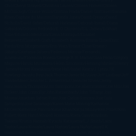
Chic
Cheryl Strayed
Christina Lauren
Colleen Hoover
Colleen
McCullough
Connie Willis
Cristina Prada
Daniel Glattauer
Daniela
Krien
Daphne du Maurier
Darynda Jones
David Crespo
David
Nicholls
David Safier
Deborah Harkness
Deborah Install
Diana
Gabaldon
Dolores Redondo
E. O. Chirovici
E.L. James
Eckhart
Tolle
Eduardo Mendoza
Elena Montagud
Elísabet
Benavent
Elisabeth Craft
Elisabeth Kostova
Emma Cline
Enric
Pardo
Erin Morgenstern
Erin Watt
Ernest Cline
Ernesto
Sábato
Estefanía Salyers
Federico Moccia
Fernando
Aramburu
Florencia Bonelli
George R. R. Martin
Gina Peral
Gregory
Maguire
Haruki Murakami
Helen Simonson
Henning Mankell
Henry
James
Hiromi Kawakami
Irene Hall
Isabel Keats
J. Lynn
J.K.
Rowling
Jacinto Rey
Jack Thorne
Jamie McGuire
Jeff Lindsay
Jeff
VanderMeer
Jennifer L. Armentrout
Jennifer Niven
Jenny
Han
Jessica Thompson
Jill Santopolo
Joe Abercrombie
Joe Hill
Joël
Dicker
John Connolly
John Katzenbach
John Tiffany
Jojo
Moyes
Jonathan Safran Foer
Jose Carlos Somoza
Jose Luis
Sampedro
José Saramago
Karen Marie Moning
Katharine
McGee
Katherine Pancol
Katie Khan
Katjia Millay
Ken Follet
Ken
Follett
Kent Haruf
Khaled Hosseini
Kiera Cass
Koushun
Takami
Kristin Hannah
Kyoichi Katayama
L.J. Smith
Laini
Taylor
Laura Kinsale
Laura Norton
Laura Nuño
Laurell K.
Hamilton
Lauren Groff
Lauren Oliver
Lauren Willig
Leisa