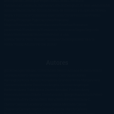
Anticipadas
Libros que enganchan
Listas
Literatura
Fantástica
Literatura Japonesa
LofbuksDesigns
Los más vendidos
Mi
opinión
Narrativa
No ficción
Novela de misterio y suspense
Novela
Negra y Policiaca
Ocasiones especiales
Otros
Películas
Premio
Planeta
Próximas Publicaciones
Realismo
Mágico
Realista
Recomendaciones
Reseñas
Romance
paranormal
Romántica
Romántica Victoriana
Sagas
Segunda
mano
Sentimental
Series
Sobrevivir a una
novela
Terror
Test
Thriller
Trilogías
Uncategorized
Ya a la
venta
Young Adults
¡No me gusta!
Autores
@ZoeSwinger
Abigail Gibbs
Adam Nevill
Adriana Rubens
Alaitz
Leceaga
Alberto Méndez
Alejandro Castroguer
Alexis
Harrington
Alice Kellen
Almudena Grandes
Altea Morgan
Ana
Cantarero
Andrew Davidson
Ángela Quintas
Angélique
Barbérat
Anna Todd
Anna Zaires
Annabel Pitcher
Anny
Peterson
Antonio Dikele Distefano
Art Spiegelman
Arturo Pérez-
Reverte
Audrey Carlan
Beth Kery
Beth Revis
Brittainy C.
Cherry
Camilla Läckberg
Carla Gràcia Mercadé
Carme
Chaparro
Carmen Martín Gaite
Caroline March
Celeste
Bradley
Celeste Ng
Charlaine Harris
Charles Dubow
Cherry