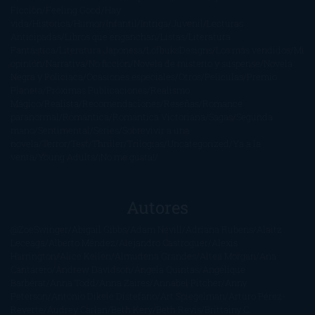
Ficción
Feeling Good
Hay
vida
Histórica
Humor
Infantil
Intriga
Juvenil
Lecturas
Anticipadas
Libros que enganchan
Listas
Literatura
Fantástica
Literatura Japonesa
LofbuksDesigns
Los más vendidos
Mi
opinión
Narrativa
No ficción
Novela de misterio y suspense
Novela
Negra y Policiaca
Ocasiones especiales
Otros
Películas
Premio
Planeta
Próximas Publicaciones
Realismo
Mágico
Realista
Recomendaciones
Reseñas
Romance
paranormal
Romántica
Romántica Victoriana
Sagas
Segunda
mano
Sentimental
Series
Sobrevivir a una
novela
Terror
Test
Thriller
Trilogías
Uncategorized
Ya a la
venta
Young Adults
¡No me gusta!
Autores
@ZoeSwinger
Abigail Gibbs
Adam Nevill
Adriana Rubens
Alaitz
Leceaga
Alberto Méndez
Alejandro Castroguer
Alexis
Harrington
Alice Kellen
Almudena Grandes
Altea Morgan
Ana
Cantarero
Andrew Davidson
Ángela Quintas
Angélique
Barbérat
Anna Todd
Anna Zaires
Annabel Pitcher
Anny
Peterson
Antonio Dikele Distefano
Art Spiegelman
Arturo Pérez-
Reverte
Audrey Carlan
Beth Kery
Beth Revis
Brittainy C.