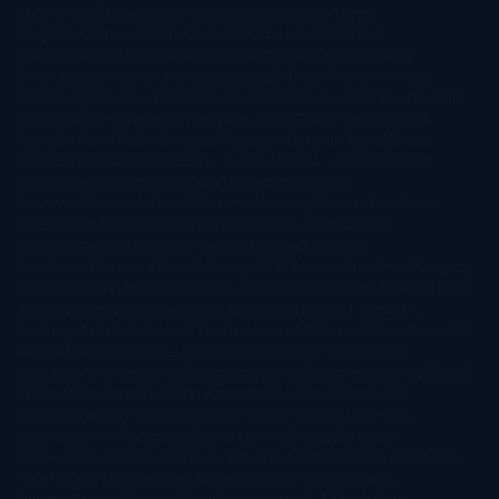
Cherry
Camilla Läckberg
Carla Gràcia Mercadé
Carme
Chaparro
Carmen Martín Gaite
Caroline March
Celeste
Bradley
Celeste Ng
Charlaine Harris
Charles Dubow
Cherry
Chic
Cheryl Strayed
Christina Lauren
Colleen Hoover
Colleen
McCullough
Connie Willis
Cristina Prada
Daniel Glattauer
Daniela
Krien
Daphne du Maurier
Darynda Jones
David Crespo
David
Nicholls
David Safier
Deborah Harkness
Deborah Install
Diana
Gabaldon
Dolores Redondo
E. O. Chirovici
E.L. James
Eckhart
Tolle
Eduardo Mendoza
Elena Montagud
Elísabet
Benavent
Elisabeth Craft
Elisabeth Kostova
Emma Cline
Enric
Pardo
Erin Morgenstern
Erin Watt
Ernest Cline
Ernesto
Sábato
Estefanía Salyers
Federico Moccia
Fernando
Aramburu
Florencia Bonelli
George R. R. Martin
Gina Peral
Gregory
Maguire
Haruki Murakami
Helen Simonson
Henning Mankell
Henry
James
Hiromi Kawakami
Irene Hall
Isabel Keats
J. Lynn
J.K.
Rowling
Jacinto Rey
Jack Thorne
Jamie McGuire
Jeff Lindsay
Jeff
VanderMeer
Jennifer L. Armentrout
Jennifer Niven
Jenny
Han
Jessica Thompson
Jill Santopolo
Joe Abercrombie
Joe Hill
Joël
Dicker
John Connolly
John Katzenbach
John Tiffany
Jojo
Moyes
Jonathan Safran Foer
Jose Carlos Somoza
Jose Luis
Sampedro
José Saramago
Karen Marie Moning
Katharine
McGee
Katherine Pancol
Katie Khan
Katjia Millay
Ken Follet
Ken
Follett
Kent Haruf
Khaled Hosseini
Kiera Cass
Koushun