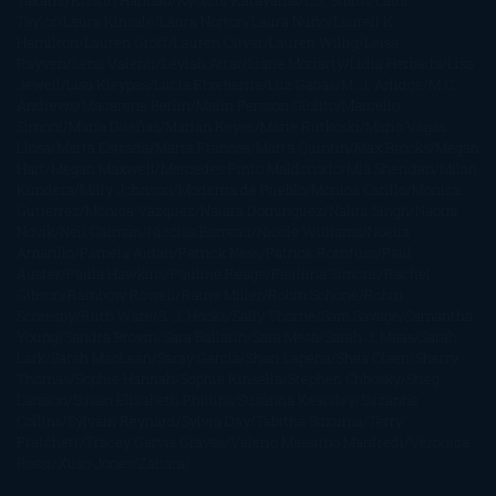
Takami
Kristin Hannah
Kyoichi Katayama
L.J. Smith
Laini
Taylor
Laura Kinsale
Laura Norton
Laura Nuño
Laurell K.
Hamilton
Lauren Groff
Lauren Oliver
Lauren Willig
Leisa
Rayven
Lena Valenti
Leylah Attar
Liane Moriarty
Lidia Herbada
Lisa
Jewell
Lisa Kleypas
Lucía Etxebarria
Luz Gabás
M. J. Arlidge
M.C.
Andrews
Macarena Berlín
Malin Persson Giolito
Marcello
Simoni
María Dueñas
Marian Keyes
Marie Rutkoski
Mario Vagas
Llosa
Marta Estrada
Marta Francés
Marta Quintín
Max Brooks
Megan
Hart
Megan Maxwell
Mercedes Pinto Maldonado
Mia Sheridan
Milan
Kundera
Milly Johnson
Moderna de Pueblo
Mónica Carillo
Mónica
Gutiérrez
Mónica Vázquez
Naiara Domínguez
Nalini Singh
Naomi
Novik
Neil Gaiman
Nicolas Barreau
Nicole Williams
Noelia
Amarillo
Pamela Aidan
Patrick Ness
Patrick Rothfuss
Paul
Auster
Paula Hawkins
Pauline Réage
Paullina Simons
Rachel
Gibson
Rainbow Rowell
Raine Miller
Robin Schone
Robin
Scoresby
Ruth Ware
S. J. Hooks
Sally Thorne
Sam Savage
Samantha
Young
Sandra Brown
Sara Ballarín
Sara Mesa
Sarah J. Maas
Sarah
Lark
Sarah MacLean
Saray García
Shari Lapena
Shea Olsen
Sherry
Thomas
Sophie Hannah
Sophie Kinsella
Stephen Chbosky
Stieg
Larsson
Susan Elizabeth Phillips
Susanna Kearsley
Suzanne
Collins
Sylvain Reynard
Sylvia Day
Tabitha Suzuma
Terry
Pratchett
Tracey Garvis Graves
Valerio Massimo Manfredi
Veronica
Rossi
Xuso Jones
Zahara