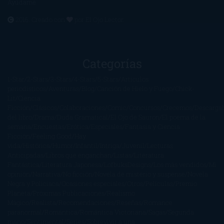
Ayúdame
2016. Creado con
por
El Ojo Lector
.
Categorías
1-Star
2-Stars
3-Stars
4-Stars
5-Stars
Artículos
periodísticos
Aventuras
Blog
Canción de Hielo y Fuego
Chick-
Lit
Ciencia
Ficción
Clásicos
Colaboraciones
Comic
Concursos
Crecemos
Descarga
del libro
Drama
Duda Gramatical
El Ojo de Sauron
El poema de la
semana
Encuestas
Erótica
Especiales
Fantasía y Ciencia
Ficción
Feeling Good
Hay
vida
Histórica
Humor
Infantil
Intriga
Juvenil
Lecturas
Anticipadas
Libros que enganchan
Listas
Literatura
Fantástica
Literatura Japonesa
LofbuksDesigns
Los más vendidos
Mi
opinión
Narrativa
No ficción
Novela de misterio y suspense
Novela
Negra y Policiaca
Ocasiones especiales
Otros
Películas
Premio
Planeta
Próximas Publicaciones
Realismo
Mágico
Realista
Recomendaciones
Reseñas
Romance
paranormal
Romántica
Romántica Victoriana
Sagas
Segunda
mano
Sentimental
Series
Sobrevivir a una