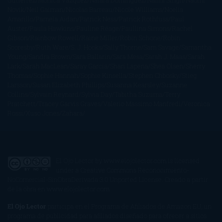
Gutiérrez
Mónica Vázquez
Naiara Domínguez
Nalini Singh
Naomi
Novik
Neil Gaiman
Nicolas Barreau
Nicole Williams
Noelia
Amarillo
Pamela Aidan
Patrick Ness
Patrick Rothfuss
Paul
Auster
Paula Hawkins
Pauline Réage
Paullina Simons
Rachel
Gibson
Rainbow Rowell
Raine Miller
Robin Schone
Robin
Scoresby
Ruth Ware
S. J. Hooks
Sally Thorne
Sam Savage
Samantha
Young
Sandra Brown
Sara Ballarín
Sara Mesa
Sarah J. Maas
Sarah
Lark
Sarah MacLean
Saray García
Shari Lapena
Shea Olsen
Sherry
Thomas
Sophie Hannah
Sophie Kinsella
Stephen Chbosky
Stieg
Larsson
Susan Elizabeth Phillips
Susanna Kearsley
Suzanne
Collins
Sylvain Reynard
Sylvia Day
Tabitha Suzuma
Terry
Pratchett
Tracey Garvis Graves
Valerio Massimo Manfredi
Veronica
Rossi
Xuso Jones
Zahara
El Ojo Lector
by
www.elojolector.com
is licensed
under a
Creative Commons Reconocimiento-
NoComercial-SinObraDerivada 3.0 Unported License
. Creado a partir
de la obra en
www.elojolector.com
.
El Ojo Lector
participa en el Programa de Afiliados de Amazon EU, un
programa de publicidad para afiliados diseñado para ofrecer a sitios