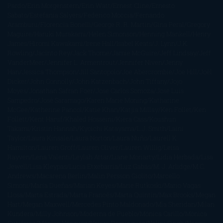
Pardo
Erin Morgenstern
Erin Watt
Ernest Cline
Ernesto
Sábato
Estefanía Salyers
Federico Moccia
Fernando
Aramburu
Florencia Bonelli
George R. R. Martin
Gina Peral
Gregory
Maguire
Haruki Murakami
Helen Simonson
Henning Mankell
Henry
James
Hiromi Kawakami
Irene Hall
Isabel Keats
J. Lynn
J.K.
Rowling
Jacinto Rey
Jack Thorne
Jamie McGuire
Jeff Lindsay
Jeff
VanderMeer
Jennifer L. Armentrout
Jennifer Niven
Jenny
Han
Jessica Thompson
Jill Santopolo
Joe Abercrombie
Joe Hill
Joël
Dicker
John Connolly
John Katzenbach
John Tiffany
Jojo
Moyes
Jonathan Safran Foer
Jose Carlos Somoza
Jose Luis
Sampedro
José Saramago
Karen Marie Moning
Katharine
McGee
Katherine Pancol
Katie Khan
Katjia Millay
Ken Follet
Ken
Follett
Kent Haruf
Khaled Hosseini
Kiera Cass
Koushun
Takami
Kristin Hannah
Kyoichi Katayama
L.J. Smith
Laini
Taylor
Laura Kinsale
Laura Norton
Laura Nuño
Laurell K.
Hamilton
Lauren Groff
Lauren Oliver
Lauren Willig
Leisa
Rayven
Lena Valenti
Leylah Attar
Liane Moriarty
Lidia Herbada
Lisa
Jewell
Lisa Kleypas
Lucía Etxebarria
Luz Gabás
M. J. Arlidge
M.C.
Andrews
Macarena Berlín
Malin Persson Giolito
Marcello
Simoni
María Dueñas
Marian Keyes
Marie Rutkoski
Mario Vagas
Llosa
Marta Estrada
Marta Francés
Marta Quintín
Max Brooks
Megan
Hart
Megan Maxwell
Mercedes Pinto Maldonado
Mia Sheridan
Milan
Kundera
Milly Johnson
Moderna de Pueblo
Mónica Carillo
Mónica