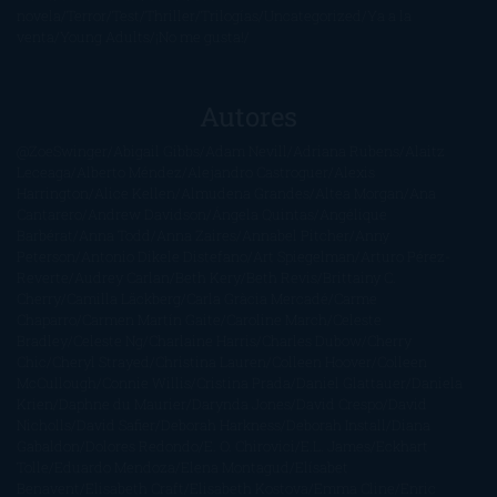
novela
Terror
Test
Thriller
Trilogías
Uncategorized
Ya a la
venta
Young Adults
¡No me gusta!
Autores
@ZoeSwinger
Abigail Gibbs
Adam Nevill
Adriana Rubens
Alaitz
Leceaga
Alberto Méndez
Alejandro Castroguer
Alexis
Harrington
Alice Kellen
Almudena Grandes
Altea Morgan
Ana
Cantarero
Andrew Davidson
Ángela Quintas
Angélique
Barbérat
Anna Todd
Anna Zaires
Annabel Pitcher
Anny
Peterson
Antonio Dikele Distefano
Art Spiegelman
Arturo Pérez-
Reverte
Audrey Carlan
Beth Kery
Beth Revis
Brittainy C.
Cherry
Camilla Läckberg
Carla Gràcia Mercadé
Carme
Chaparro
Carmen Martín Gaite
Caroline March
Celeste
Bradley
Celeste Ng
Charlaine Harris
Charles Dubow
Cherry
Chic
Cheryl Strayed
Christina Lauren
Colleen Hoover
Colleen
McCullough
Connie Willis
Cristina Prada
Daniel Glattauer
Daniela
Krien
Daphne du Maurier
Darynda Jones
David Crespo
David
Nicholls
David Safier
Deborah Harkness
Deborah Install
Diana
Gabaldon
Dolores Redondo
E. O. Chirovici
E.L. James
Eckhart
Tolle
Eduardo Mendoza
Elena Montagud
Elísabet
Benavent
Elisabeth Craft
Elisabeth Kostova
Emma Cline
Enric