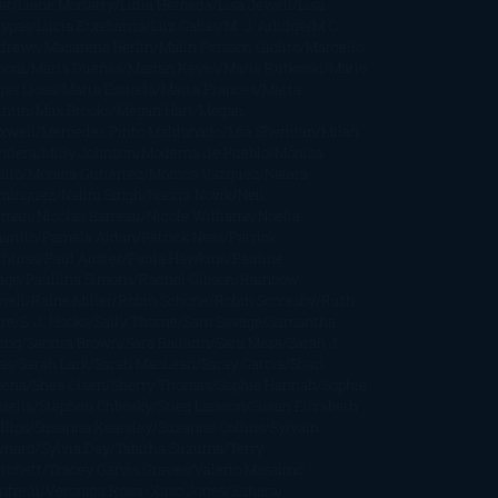
ar
Liane Moriarty
Lidia Herbada
Lisa Jewell
Lisa
eypas
Lucía Etxebarria
Luz Gabás
M. J. Arlidge
M.C.
drews
Macarena Berlín
Malin Persson Giolito
Marcello
moni
María Dueñas
Marian Keyes
Marie Rutkoski
Mario
gas Llosa
Marta Estrada
Marta Francés
Marta
intín
Max Brooks
Megan Hart
Megan
xwell
Mercedes Pinto Maldonado
Mia Sheridan
Milan
ndera
Milly Johnson
Moderna de Pueblo
Mónica
illo
Mónica Gutiérrez
Mónica Vázquez
Naiara
mínguez
Nalini Singh
Naomi Novik
Neil
iman
Nicolas Barreau
Nicole Williams
Noelia
arillo
Pamela Aidan
Patrick Ness
Patrick
thfuss
Paul Auster
Paula Hawkins
Pauline
age
Paullina Simons
Rachel Gibson
Rainbow
well
Raine Miller
Robin Schone
Robin Scoresby
Ruth
re
S. J. Hooks
Sally Thorne
Sam Savage
Samantha
ung
Sandra Brown
Sara Ballarín
Sara Mesa
Sarah J.
as
Sarah Lark
Sarah MacLean
Saray García
Shari
pena
Shea Olsen
Sherry Thomas
Sophie Hannah
Sophie
sella
Stephen Chbosky
Stieg Larsson
Susan Elizabeth
llips
Susanna Kearsley
Suzanne Collins
Sylvain
ynard
Sylvia Day
Tabitha Suzuma
Terry
tchett
Tracey Garvis Graves
Valerio Massimo
nfredi
Veronica Rossi
Xuso Jones
Zahara