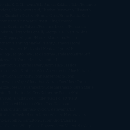
dondo
E. O. Chirovici
E.L. James
Eckhart Tolle
Eduardo
ndoza
Elena Montagud
Elísabet Benavent
Elisabeth
ft
Elisabeth Kostova
Emma Cline
Enric Pardo
Erin
rgenstern
Erin Watt
Ernest Cline
Ernesto
bato
Estefanía Salyers
Federico Moccia
Fernando
amburu
Florencia Bonelli
George R. R. Martin
Gina
al
Gregory Maguire
Haruki Murakami
Helen
monson
Henning Mankell
Henry James
Hiromi
wakami
Irene Hall
Isabel Keats
J. Lynn
J.K.
wling
Jacinto Rey
Jack Thorne
Jamie McGuire
Jeff
ndsay
Jeff VanderMeer
Jennifer L.
mentrout
Jennifer Niven
Jenny Han
Jessica
ompson
Jill Santopolo
Joe Abercrombie
Joe Hill
Joël
cker
John Connolly
John Katzenbach
John
fany
Jojo Moyes
Jonathan Safran Foer
Jose Carlos
moza
Jose Luis Sampedro
José Saramago
Karen Marie
ning
Katharine McGee
Katherine Pancol
Katie
an
Katjia Millay
Ken Follet
Ken Follett
Kent
ruf
Khaled Hosseini
Kiera Cass
Koushun
kami
Kristin Hannah
Kyoichi Katayama
L.J.
ith
Laini Taylor
Laura Kinsale
Laura Norton
Laura
ño
Laurell K. Hamilton
Lauren Groff
Lauren
ver
Lauren Willig
Leisa Rayven
Lena Valenti
Leylah