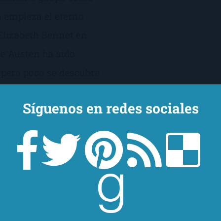
 empieza el eterno
Elizabeth Bennet en
ne Austen ha sido
 pero poco se descubre
ctivo héroe, el señor
Síguenos en redes sociales