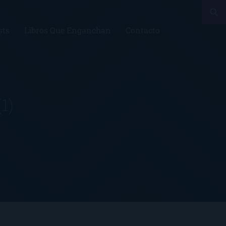
sts
Libros Que Enganchan
Contacto
(1)