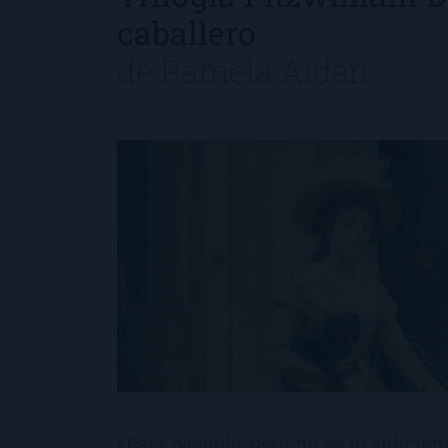
caballero
de
Pamela Aidan
«Está pasable, pero no es lo sufici