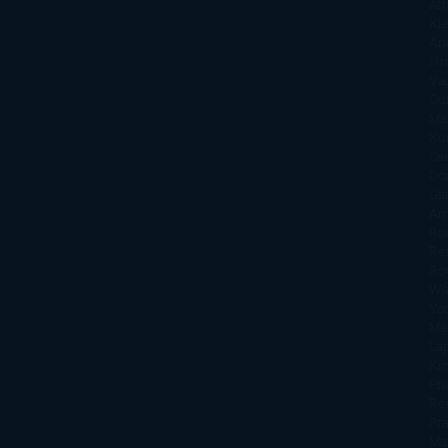
Att
Kl
An
Si
Va
Qu
Ma
Ku
Car
Do
Ga
Am
Ro
Ré
Ro
Wa
Yo
Ma
La
Kin
Phi
Re
Pra
Ma