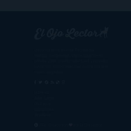
Un lector en la sombra. Escribo por
escribir. Recomiendo libros. Blanco y en
botella. ¿Qué queréis más? Leed y no veáis
tanta tele. O leed mientras veis la tele, que
eso es muy sano.
Sobre mí
Aviso Legal
Contacto
Editoriales
Ayúdame
2016. Creado con
por
El Ojo Lector
.