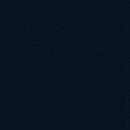
suspense
Novela Negra y
Re
Policiaca
Ocasiones
Me
especiales
Otros
Películas
Premio
Cra
Planeta
Próximas Publicaciones
Realismo
Mo
Mágico
Realista
Recomendaciones
Reseñas
Romance
Sá
paranormal
Romántica
Romántica
Ar
Victoriana
Sagas
Segunda
Per
mano
Sentimental
Series
Sobrevivir a una
Si
novela
Terror
Test
Thriller
Trilogías
Uncategorized
Ya
Ka
a la venta
Young Adults
¡No me gusta!
Ro
Li
Ar
Th
Di
Tif
So
Mo
Kh
Ha
Ta
Sm
Nu
Oli