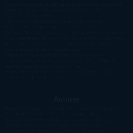
del libro
Drama
Duda Gramatical
El Ojo de Sauron
El poema de la
semana
Encuestas
Erótica
Especiales
Fantasía y Ciencia
Ficción
Feeling Good
Hay
vida
Histórica
Humor
Infantil
Intriga
Juvenil
Lecturas
Anticipadas
Libros que enganchan
Listas
Literatura
Fantástica
Literatura Japonesa
LofbuksDesigns
Los más vendidos
Mi
opinión
Narrativa
No ficción
Novela de misterio y suspense
Novela
Negra y Policiaca
Ocasiones especiales
Otros
Películas
Premio
Planeta
Próximas Publicaciones
Realismo
Mágico
Realista
Recomendaciones
Reseñas
Romance
paranormal
Romántica
Romántica Victoriana
Sagas
Segunda
mano
Sentimental
Series
Sobrevivir a una
novela
Terror
Test
Thriller
Trilogías
Uncategorized
Ya a la
venta
Young Adults
¡No me gusta!
Autores
@ZoeSwinger
Abigail Gibbs
Adam Nevill
Adriana Rubens
Alaitz
Leceaga
Alberto Méndez
Alejandro Castroguer
Alexis
Harrington
Alice Kellen
Almudena Grandes
Altea Morgan
Ana
Cantarero
Andrew Davidson
Ángela Quintas
Angélique
Barbérat
Anna Todd
Anna Zaires
Annabel Pitcher
Anny