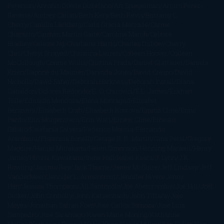
Peterson
Antonio Dikele Distefano
Art Spiegelman
Arturo Pérez-
Reverte
Audrey Carlan
Beth Kery
Beth Revis
Brittainy C.
Cherry
Camilla Läckberg
Carla Gràcia Mercadé
Carme
Chaparro
Carmen Martín Gaite
Caroline March
Celeste
Bradley
Celeste Ng
Charlaine Harris
Charles Dubow
Cherry
Chic
Cheryl Strayed
Christina Lauren
Colleen Hoover
Colleen
McCullough
Connie Willis
Cristina Prada
Daniel Glattauer
Daniela
Krien
Daphne du Maurier
Darynda Jones
David Crespo
David
Nicholls
David Safier
Deborah Harkness
Deborah Install
Diana
Gabaldon
Dolores Redondo
E. O. Chirovici
E.L. James
Eckhart
Tolle
Eduardo Mendoza
Elena Montagud
Elísabet
Benavent
Elisabeth Craft
Elisabeth Kostova
Emma Cline
Enric
Pardo
Erin Morgenstern
Erin Watt
Ernest Cline
Ernesto
Sábato
Estefanía Salyers
Federico Moccia
Fernando
Aramburu
Florencia Bonelli
George R. R. Martin
Gina Peral
Gregory
Maguire
Haruki Murakami
Helen Simonson
Henning Mankell
Henry
James
Hiromi Kawakami
Irene Hall
Isabel Keats
J. Lynn
J.K.
Rowling
Jacinto Rey
Jack Thorne
Jamie McGuire
Jeff Lindsay
Jeff
VanderMeer
Jennifer L. Armentrout
Jennifer Niven
Jenny
Han
Jessica Thompson
Jill Santopolo
Joe Abercrombie
Joe Hill
Joël
Dicker
John Connolly
John Katzenbach
John Tiffany
Jojo
Moyes
Jonathan Safran Foer
Jose Carlos Somoza
Jose Luis
Sampedro
José Saramago
Karen Marie Moning
Katharine