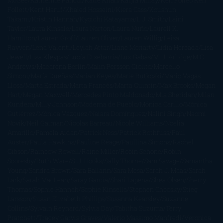
McGee
Katherine Pancol
Katie Khan
Katjia Millay
Ken Follet
Ken
Follett
Kent Haruf
Khaled Hosseini
Kiera Cass
Koushun
Takami
Kristin Hannah
Kyoichi Katayama
L.J. Smith
Laini
Taylor
Laura Kinsale
Laura Norton
Laura Nuño
Laurell K.
Hamilton
Lauren Groff
Lauren Oliver
Lauren Willig
Leisa
Rayven
Lena Valenti
Leylah Attar
Liane Moriarty
Lidia Herbada
Lisa
Jewell
Lisa Kleypas
Lucía Etxebarria
Luz Gabás
M. J. Arlidge
M.C.
Andrews
Macarena Berlín
Malin Persson Giolito
Marcello
Simoni
María Dueñas
Marian Keyes
Marie Rutkoski
Mario Vagas
Llosa
Marta Estrada
Marta Francés
Marta Quintín
Max Brooks
Megan
Hart
Megan Maxwell
Mercedes Pinto Maldonado
Mia Sheridan
Milan
Kundera
Milly Johnson
Moderna de Pueblo
Mónica Carillo
Mónica
Gutiérrez
Mónica Vázquez
Naiara Domínguez
Nalini Singh
Naomi
Novik
Neil Gaiman
Nicolas Barreau
Nicole Williams
Noelia
Amarillo
Pamela Aidan
Patrick Ness
Patrick Rothfuss
Paul
Auster
Paula Hawkins
Pauline Réage
Paullina Simons
Rachel
Gibson
Rainbow Rowell
Raine Miller
Robin Schone
Robin
Scoresby
Ruth Ware
S. J. Hooks
Sally Thorne
Sam Savage
Samantha
Young
Sandra Brown
Sara Ballarín
Sara Mesa
Sarah J. Maas
Sarah
Lark
Sarah MacLean
Saray García
Shari Lapena
Shea Olsen
Sherry
Thomas
Sophie Hannah
Sophie Kinsella
Stephen Chbosky
Stieg
Larsson
Susan Elizabeth Phillips
Susanna Kearsley
Suzanne
Collins
Sylvain Reynard
Sylvia Day
Tabitha Suzuma
Terry
Pratchett
Tracey Garvis Graves
Valerio Massimo Manfredi
Veronica