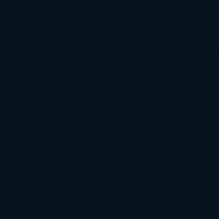
a la venta
Young Adults
¡No me gusta!
Ro
Li
Ar
Th
Di
Tif
So
Mo
Kh
Ha
Ta
Sm
Nu
Oli
Att
Kl
An
Si
Va
Qu
Ma
Ku
Car