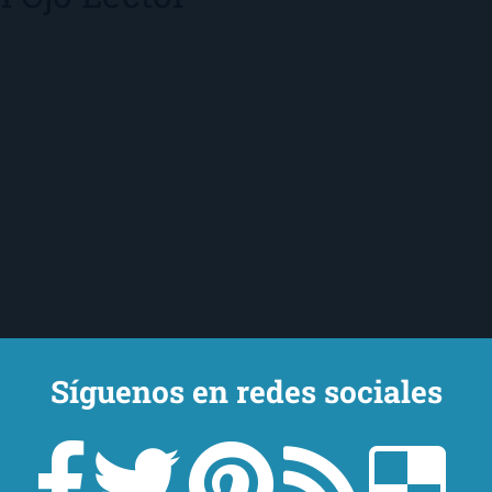
Síguenos en redes sociales
Categorías
A
1-Star
2-Stars
3-Stars
4-Stars
5-
@Z