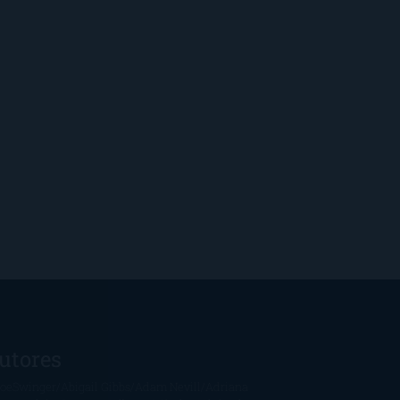
utores
oeSwinger
Abigail Gibbs
Adam Nevill
Adriana