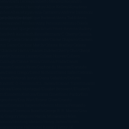
bens
Alaitz Leceaga
Alberto Méndez
Alejandro
stroguer
Alexis Harrington
Alice Kellen
Almudena
andes
Altea Morgan
Ana Cantarero
Andrew Davidson
cargables
gela Quintas
Despúes
Angélique Barbérat
Anna Todd
Anna
res
Annabel Pitcher
Anny Peterson
Antonio Dikele
stefano
Art Spiegelman
Arturo Pérez-Reverte
Audrey
rlan
Beth Kery
Beth Revis
Brittainy C. Cherry
Camilla
ckberg
Carla Gràcia Mercadé
Carme Chaparro
Carmen
tín Gaite
Caroline March
Celeste Bradley
Celeste
Charlaine Harris
Charles Dubow
Cherry Chic
Cheryl
rayed
Christina Lauren
Colleen Hoover
Colleen
Cullough
Connie Willis
Cristina Prada
Daniel
ttauer
Daniela Krien
Daphne du Maurier
Darynda
nes
David Crespo
David Nicholls
David Safier
Deborah
rkness
Deborah Install
Diana Gabaldon
Dolores
dondo
E. O. Chirovici
E.L. James
Eckhart Tolle
Eduardo
ndoza
Elena Montagud
Elísabet Benavent
Elisabeth
ft
Elisabeth Kostova
Emma Cline
Enric Pardo
Erin
rgenstern
Erin Watt
Ernest Cline
Ernesto
bato
Estefanía Salyers
Federico Moccia
Fernando
amburu
Florencia Bonelli
George R. R. Martin
Gina
al
Gregory Maguire
Haruki Murakami
Helen
monson
Henning Mankell
Henry James
Hiromi
wakami
Irene Hall
Isabel Keats
J. Lynn
J.K.