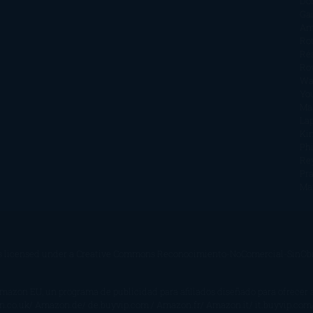
Do
Ga
Am
Ro
Ré
Ro
Wa
Yo
Ma
La
Kin
Phi
Re
Pra
Ma
s licensed under a
Creative Commons Reconocimiento-NoComercial-SinObra
Amazon EU, un programa de publicidad para afiliados diseñado para ofrecer
on.co.uk/ Amazon.de/ de.buyvip.com / Amazon.fr/ Amazon.it/ it.buyvip.com