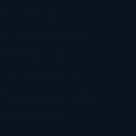
wling
Jacinto Rey
Jack Thorne
Jamie McGuire
Jeff
ndsay
Jeff VanderMeer
Jennifer L.
mentrout
Jennifer Niven
Jenny Han
Jessica
ompson
Jill Santopolo
Joe Abercrombie
Joe Hill
Joël
cker
John Connolly
John Katzenbach
John
fany
Jojo Moyes
Jonathan Safran Foer
Jose Carlos
moza
Jose Luis Sampedro
José Saramago
Karen Marie
ning
Katharine McGee
Katherine Pancol
Katie
an
Katjia Millay
Ken Follet
Ken Follett
Kent
ruf
Khaled Hosseini
Kiera Cass
Koushun
kami
Kristin Hannah
Kyoichi Katayama
L.J.
ith
Laini Taylor
Laura Kinsale
Laura Norton
Laura
ño
Laurell K. Hamilton
Lauren Groff
Lauren
ver
Lauren Willig
Leisa Rayven
Lena Valenti
Leylah
ar
Liane Moriarty
Lidia Herbada
Lisa Jewell
Lisa
eypas
Lucía Etxebarria
Luz Gabás
M. J. Arlidge
M.C.
drews
Macarena Berlín
Malin Persson Giolito
Marcello
moni
María Dueñas
Marian Keyes
Marie Rutkoski
Mario
gas Llosa
Marta Estrada
Marta Francés
Marta
intín
Max Brooks
Megan Hart
Megan
xwell
Mercedes Pinto Maldonado
Mia Sheridan
Milan
ndera
Milly Johnson
Moderna de Pueblo
Mónica
illo
Mónica Gutiérrez
Mónica Vázquez
Naiara