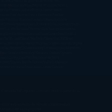
mínguez
Nalini Singh
Naomi Novik
Neil
iman
Nicolas Barreau
Nicole Williams
Noelia
arillo
Pamela Aidan
Patrick Ness
Patrick
thfuss
Paul Auster
Paula Hawkins
Pauline
age
Paullina Simons
Rachel Gibson
Rainbow
well
Raine Miller
Robin Schone
Robin Scoresby
Ruth
re
S. J. Hooks
Sally Thorne
Sam Savage
Samantha
ung
Sandra Brown
Sara Ballarín
Sara Mesa
Sarah J.
as
Sarah Lark
Sarah MacLean
Saray García
Shari
pena
Shea Olsen
Sherry Thomas
Sophie Hannah
Sophie
sella
Stephen Chbosky
Stieg Larsson
Susan Elizabeth
llips
Susanna Kearsley
Suzanne Collins
Sylvain
ynard
Sylvia Day
Tabitha Suzuma
Terry
tchett
Tracey Garvis Graves
Valerio Massimo
nfredi
Veronica Rossi
Xuso Jones
Zahara
Derivada 3.0 Unported License
. Creado a partir de la
 a sitios web un modo de obtener comisiones por
/ Amazon.es/ es.buyvip.com.