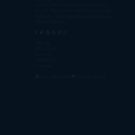
escribir. Recomiendo libros. Blanco y en
botella. ¿Qué queréis más? Leed y no veáis
tanta tele. O leed mientras veis la tele, que
eso es muy sano.
Sobre mí
Aviso Legal
Contacto
Editoriales
Ayúdame
2016. Creado con
por
El Ojo Lector
.