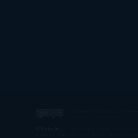
El Ojo Lector
by
www.elojolector.com
i
obra en
www.elojolector.com
.
El Ojo Lector
participa en el Programa de Afiliados de 
publicidad, publicitando e incluyendo enlaces a Amaz