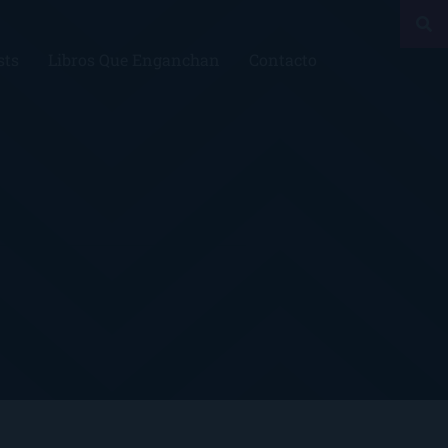
sts
Libros Que Enganchan
Contacto