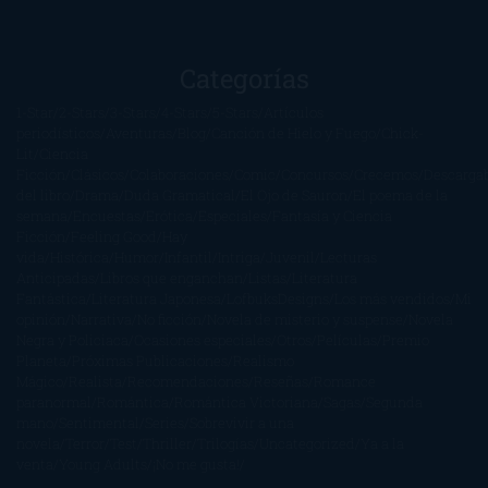
Categorías
1-Star
2-Stars
3-Stars
4-Stars
5-Stars
Artículos
periodísticos
Aventuras
Blog
Canción de Hielo y Fuego
Chick-
Lit
Ciencia
Ficción
Clásicos
Colaboraciones
Comic
Concursos
Crecemos
Descarga
del libro
Drama
Duda Gramatical
El Ojo de Sauron
El poema de la
semana
Encuestas
Erótica
Especiales
Fantasía y Ciencia
Ficción
Feeling Good
Hay
vida
Histórica
Humor
Infantil
Intriga
Juvenil
Lecturas
Anticipadas
Libros que enganchan
Listas
Literatura
Fantástica
Literatura Japonesa
LofbuksDesigns
Los más vendidos
Mi
opinión
Narrativa
No ficción
Novela de misterio y suspense
Novela
Negra y Policiaca
Ocasiones especiales
Otros
Películas
Premio
Planeta
Próximas Publicaciones
Realismo
Mágico
Realista
Recomendaciones
Reseñas
Romance
paranormal
Romántica
Romántica Victoriana
Sagas
Segunda
mano
Sentimental
Series
Sobrevivir a una
novela
Terror
Test
Thriller
Trilogías
Uncategorized
Ya a la
venta
Young Adults
¡No me gusta!