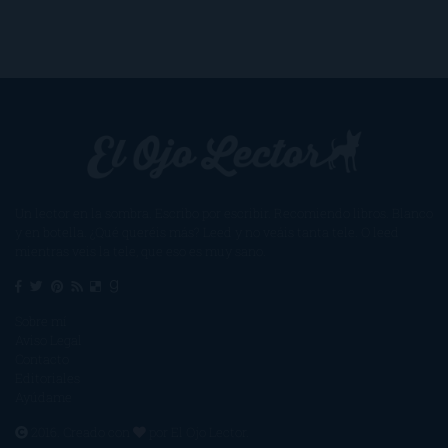
Un lector en la sombra. Escribo por escribir. Recomiendo libros. Blanco
y en botella. ¿Qué queréis más? Leed y no veáis tanta tele. O leed
mientras veis la tele, que eso es muy sano.
Sobre mí
Aviso Legal
Contacto
Editoriales
Ayúdame
2016. Creado con
por
El Ojo Lector
.