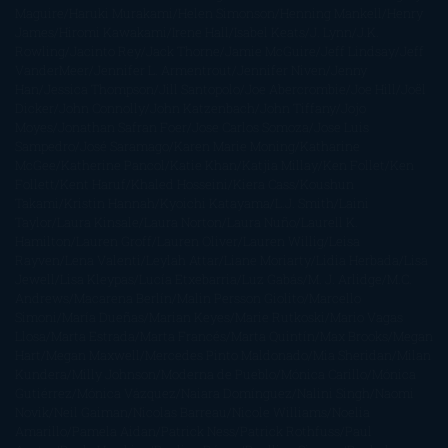
Maguire
Haruki Murakami
Helen Simonson
Henning Mankell
Henry
James
Hiromi Kawakami
Irene Hall
Isabel Keats
J. Lynn
J.K.
Rowling
Jacinto Rey
Jack Thorne
Jamie McGuire
Jeff Lindsay
Jeff
VanderMeer
Jennifer L. Armentrout
Jennifer Niven
Jenny
Han
Jessica Thompson
Jill Santopolo
Joe Abercrombie
Joe Hill
Joël
Dicker
John Connolly
John Katzenbach
John Tiffany
Jojo
Moyes
Jonathan Safran Foer
Jose Carlos Somoza
Jose Luis
Sampedro
José Saramago
Karen Marie Moning
Katharine
McGee
Katherine Pancol
Katie Khan
Katjia Millay
Ken Follet
Ken
Follett
Kent Haruf
Khaled Hosseini
Kiera Cass
Koushun
Takami
Kristin Hannah
Kyoichi Katayama
L.J. Smith
Laini
Taylor
Laura Kinsale
Laura Norton
Laura Nuño
Laurell K.
Hamilton
Lauren Groff
Lauren Oliver
Lauren Willig
Leisa
Rayven
Lena Valenti
Leylah Attar
Liane Moriarty
Lidia Herbada
Lisa
Jewell
Lisa Kleypas
Lucía Etxebarria
Luz Gabás
M. J. Arlidge
M.C.
Andrews
Macarena Berlín
Malin Persson Giolito
Marcello
Simoni
María Dueñas
Marian Keyes
Marie Rutkoski
Mario Vagas
Llosa
Marta Estrada
Marta Francés
Marta Quintín
Max Brooks
Megan
Hart
Megan Maxwell
Mercedes Pinto Maldonado
Mia Sheridan
Milan
Kundera
Milly Johnson
Moderna de Pueblo
Mónica Carillo
Mónica
Gutiérrez
Mónica Vázquez
Naiara Domínguez
Nalini Singh
Naomi
Novik
Neil Gaiman
Nicolas Barreau
Nicole Williams
Noelia
Amarillo
Pamela Aidan
Patrick Ness
Patrick Rothfuss
Paul