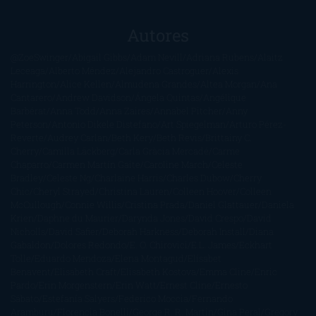
Autores
@ZoeSwinger
Abigail Gibbs
Adam Nevill
Adriana Rubens
Alaitz
Leceaga
Alberto Méndez
Alejandro Castroguer
Alexis
Harrington
Alice Kellen
Almudena Grandes
Altea Morgan
Ana
Cantarero
Andrew Davidson
Ángela Quintas
Angélique
Barbérat
Anna Todd
Anna Zaires
Annabel Pitcher
Anny
Peterson
Antonio Dikele Distefano
Art Spiegelman
Arturo Pérez-
Reverte
Audrey Carlan
Beth Kery
Beth Revis
Brittainy C.
Cherry
Camilla Läckberg
Carla Gràcia Mercadé
Carme
Chaparro
Carmen Martín Gaite
Caroline March
Celeste
Bradley
Celeste Ng
Charlaine Harris
Charles Dubow
Cherry
Chic
Cheryl Strayed
Christina Lauren
Colleen Hoover
Colleen
McCullough
Connie Willis
Cristina Prada
Daniel Glattauer
Daniela
Krien
Daphne du Maurier
Darynda Jones
David Crespo
David
Nicholls
David Safier
Deborah Harkness
Deborah Install
Diana
Gabaldon
Dolores Redondo
E. O. Chirovici
E.L. James
Eckhart
Tolle
Eduardo Mendoza
Elena Montagud
Elísabet
Benavent
Elisabeth Craft
Elisabeth Kostova
Emma Cline
Enric
Pardo
Erin Morgenstern
Erin Watt
Ernest Cline
Ernesto
Sábato
Estefanía Salyers
Federico Moccia
Fernando
Aramburu
Florencia Bonelli
George R. R. Martin
Gina Peral
Gregory