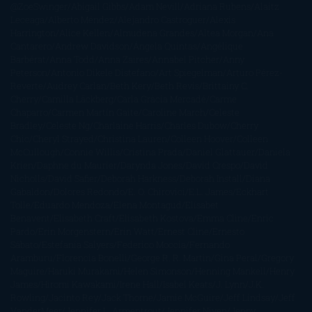
@ZoeSwinger
Abigail Gibbs
Adam Nevill
Adriana Rubens
Alaitz
Leceaga
Alberto Méndez
Alejandro Castroguer
Alexis
Harrington
Alice Kellen
Almudena Grandes
Altea Morgan
Ana
Cantarero
Andrew Davidson
Ángela Quintas
Angélique
Barbérat
Anna Todd
Anna Zaires
Annabel Pitcher
Anny
Peterson
Antonio Dikele Distefano
Art Spiegelman
Arturo Pérez-
Reverte
Audrey Carlan
Beth Kery
Beth Revis
Brittainy C.
Cherry
Camilla Läckberg
Carla Gràcia Mercadé
Carme
Chaparro
Carmen Martín Gaite
Caroline March
Celeste
Bradley
Celeste Ng
Charlaine Harris
Charles Dubow
Cherry
Chic
Cheryl Strayed
Christina Lauren
Colleen Hoover
Colleen
McCullough
Connie Willis
Cristina Prada
Daniel Glattauer
Daniela
Krien
Daphne du Maurier
Darynda Jones
David Crespo
David
Nicholls
David Safier
Deborah Harkness
Deborah Install
Diana
Gabaldon
Dolores Redondo
E. O. Chirovici
E.L. James
Eckhart
Tolle
Eduardo Mendoza
Elena Montagud
Elísabet
Benavent
Elisabeth Craft
Elisabeth Kostova
Emma Cline
Enric
Pardo
Erin Morgenstern
Erin Watt
Ernest Cline
Ernesto
Sábato
Estefanía Salyers
Federico Moccia
Fernando
Aramburu
Florencia Bonelli
George R. R. Martin
Gina Peral
Gregory
Maguire
Haruki Murakami
Helen Simonson
Henning Mankell
Henry
James
Hiromi Kawakami
Irene Hall
Isabel Keats
J. Lynn
J.K.
Rowling
Jacinto Rey
Jack Thorne
Jamie McGuire
Jeff Lindsay
Jeff
VanderMeer
Jennifer L. Armentrout
Jennifer Niven
Jenny