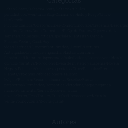
1-Star
2-Stars
3-Stars
4-Stars
5-Stars
Artículos
periodísticos
Aventuras
Blog
Canción de Hielo y Fuego
Chick-
Lit
Ciencia
Ficción
Clásicos
Colaboraciones
Comic
Concursos
Crecemos
Descarga
del libro
Drama
Duda Gramatical
El Ojo de Sauron
El poema de la
semana
Encuestas
Erótica
Especiales
Fantasía y Ciencia
Ficción
Feeling Good
Hay
vida
Histórica
Humor
Infantil
Intriga
Juvenil
Lecturas
Anticipadas
Libros que enganchan
Listas
Literatura
Fantástica
Literatura Japonesa
LofbuksDesigns
Los más vendidos
Mi
opinión
Narrativa
No ficción
Novela de misterio y suspense
Novela
Negra y Policiaca
Ocasiones especiales
Otros
Películas
Premio
Planeta
Próximas Publicaciones
Realismo
Mágico
Realista
Recomendaciones
Reseñas
Romance
paranormal
Romántica
Romántica Victoriana
Sagas
Segunda
mano
Sentimental
Series
Sobrevivir a una
novela
Terror
Test
Thriller
Trilogías
Uncategorized
Ya a la
venta
Young Adults
¡No me gusta!
Autores