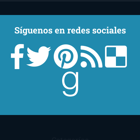
Síguenos en redes sociales
Un lector en la sombra. Escribo por escribir. Recomiendo libros. Blanco
y en botella. ¿Qué queréis más? Leed y no veáis tanta tele. O leed
mientras veis la tele, que eso es muy sano.
Sobre mí
Aviso Legal
Contacto
Editoriales
Ayúdame
2016. Creado con
por
El Ojo Lector
.
Categorías