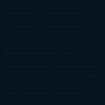
Han
Jessica Thompson
Jill Santopolo
Joe Abercrombie
Joe Hill
Joël
Dicker
John Connolly
John Katzenbach
John Tiffany
Jojo
Moyes
Jonathan Safran Foer
Jose Carlos Somoza
Jose Luis
Sampedro
José Saramago
Karen Marie Moning
Katharine
McGee
Katherine Pancol
Katie Khan
Katjia Millay
Ken Follet
Ken
Follett
Kent Haruf
Khaled Hosseini
Kiera Cass
Koushun
Takami
Kristin Hannah
Kyoichi Katayama
L.J. Smith
Laini
Taylor
Laura Kinsale
Laura Norton
Laura Nuño
Laurell K.
Hamilton
Lauren Groff
Lauren Oliver
Lauren Willig
Leisa
Rayven
Lena Valenti
Leylah Attar
Liane Moriarty
Lidia Herbada
Lisa
Jewell
Lisa Kleypas
Lucía Etxebarria
Luz Gabás
M. J. Arlidge
M.C.
Andrews
Macarena Berlín
Malin Persson Giolito
Marcello
Simoni
María Dueñas
Marian Keyes
Marie Rutkoski
Mario Vagas
Llosa
Marta Estrada
Marta Francés
Marta Quintín
Max Brooks
Megan
Hart
Megan Maxwell
Mercedes Pinto Maldonado
Mia Sheridan
Milan
Kundera
Milly Johnson
Moderna de Pueblo
Mónica Carillo
Mónica
Gutiérrez
Mónica Vázquez
Naiara Domínguez
Nalini Singh
Naomi
Novik
Neil Gaiman
Nicolas Barreau
Nicole Williams
Noelia
Amarillo
Pamela Aidan
Patrick Ness
Patrick Rothfuss
Paul
Auster
Paula Hawkins
Pauline Réage
Paullina Simons
Rachel
Gibson
Rainbow Rowell
Raine Miller
Robin Schone
Robin
Scoresby
Ruth Ware
S. J. Hooks
Sally Thorne
Sam Savage
Samantha
Young
Sandra Brown
Sara Ballarín
Sara Mesa
Sarah J. Maas
Sarah