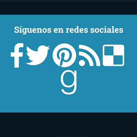
Síguenos en redes sociales
Un lector en la sombra. Escribo por escribir. Recomiendo libros. Blanco
y en botella. ¿Qué queréis más? Leed y no veáis tanta tele. O leed
mientras veis la tele, que eso es muy sano.
Sobre mí
Aviso Legal
Contacto
Editoriales
Ayúdame
2016. Creado con
por
El Ojo Lector
.
Categorías