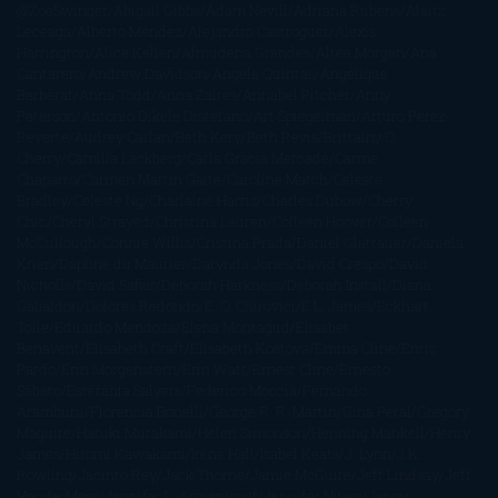
@ZoeSwinger
Abigail Gibbs
Adam Nevill
Adriana Rubens
Alaitz
Leceaga
Alberto Méndez
Alejandro Castroguer
Alexis
Harrington
Alice Kellen
Almudena Grandes
Altea Morgan
Ana
Cantarero
Andrew Davidson
Ángela Quintas
Angélique
Barbérat
Anna Todd
Anna Zaires
Annabel Pitcher
Anny
Peterson
Antonio Dikele Distefano
Art Spiegelman
Arturo Pérez-
Reverte
Audrey Carlan
Beth Kery
Beth Revis
Brittainy C.
Cherry
Camilla Läckberg
Carla Gràcia Mercadé
Carme
Chaparro
Carmen Martín Gaite
Caroline March
Celeste
Bradley
Celeste Ng
Charlaine Harris
Charles Dubow
Cherry
Chic
Cheryl Strayed
Christina Lauren
Colleen Hoover
Colleen
McCullough
Connie Willis
Cristina Prada
Daniel Glattauer
Daniela
Krien
Daphne du Maurier
Darynda Jones
David Crespo
David
Nicholls
David Safier
Deborah Harkness
Deborah Install
Diana
Gabaldon
Dolores Redondo
E. O. Chirovici
E.L. James
Eckhart
Tolle
Eduardo Mendoza
Elena Montagud
Elísabet
Benavent
Elisabeth Craft
Elisabeth Kostova
Emma Cline
Enric
Pardo
Erin Morgenstern
Erin Watt
Ernest Cline
Ernesto
Sábato
Estefanía Salyers
Federico Moccia
Fernando
Aramburu
Florencia Bonelli
George R. R. Martin
Gina Peral
Gregory
Maguire
Haruki Murakami
Helen Simonson
Henning Mankell
Henry
James
Hiromi Kawakami
Irene Hall
Isabel Keats
J. Lynn
J.K.
Rowling
Jacinto Rey
Jack Thorne
Jamie McGuire
Jeff Lindsay
Jeff
VanderMeer
Jennifer L. Armentrout
Jennifer Niven
Jenny