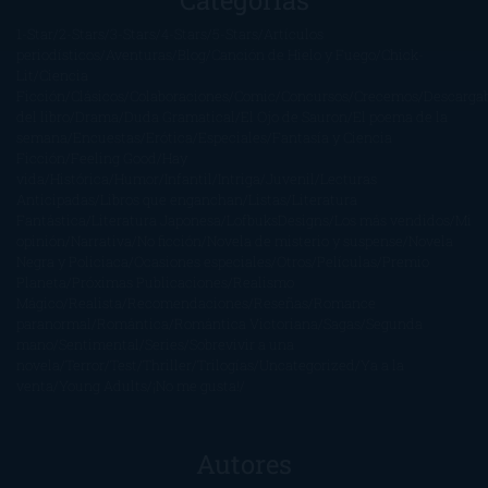
1-Star
2-Stars
3-Stars
4-Stars
5-Stars
Artículos
periodísticos
Aventuras
Blog
Canción de Hielo y Fuego
Chick-
Lit
Ciencia
Ficción
Clásicos
Colaboraciones
Comic
Concursos
Crecemos
Descarga
del libro
Drama
Duda Gramatical
El Ojo de Sauron
El poema de la
semana
Encuestas
Erótica
Especiales
Fantasía y Ciencia
Ficción
Feeling Good
Hay
vida
Histórica
Humor
Infantil
Intriga
Juvenil
Lecturas
Anticipadas
Libros que enganchan
Listas
Literatura
Fantástica
Literatura Japonesa
LofbuksDesigns
Los más vendidos
Mi
opinión
Narrativa
No ficción
Novela de misterio y suspense
Novela
Negra y Policiaca
Ocasiones especiales
Otros
Películas
Premio
Planeta
Próximas Publicaciones
Realismo
Mágico
Realista
Recomendaciones
Reseñas
Romance
paranormal
Romántica
Romántica Victoriana
Sagas
Segunda
mano
Sentimental
Series
Sobrevivir a una
novela
Terror
Test
Thriller
Trilogías
Uncategorized
Ya a la
venta
Young Adults
¡No me gusta!
Autores