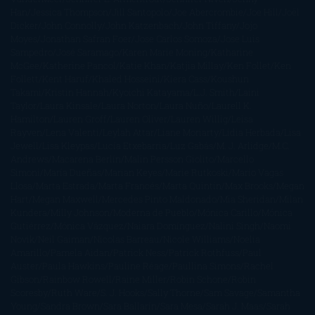
Han
Jessica Thompson
Jill Santopolo
Joe Abercrombie
Joe Hill
Joël
Dicker
John Connolly
John Katzenbach
John Tiffany
Jojo
Moyes
Jonathan Safran Foer
Jose Carlos Somoza
Jose Luis
Sampedro
José Saramago
Karen Marie Moning
Katharine
McGee
Katherine Pancol
Katie Khan
Katjia Millay
Ken Follet
Ken
Follett
Kent Haruf
Khaled Hosseini
Kiera Cass
Koushun
Takami
Kristin Hannah
Kyoichi Katayama
L.J. Smith
Laini
Taylor
Laura Kinsale
Laura Norton
Laura Nuño
Laurell K.
Hamilton
Lauren Groff
Lauren Oliver
Lauren Willig
Leisa
Rayven
Lena Valenti
Leylah Attar
Liane Moriarty
Lidia Herbada
Lisa
Jewell
Lisa Kleypas
Lucía Etxebarria
Luz Gabás
M. J. Arlidge
M.C.
Andrews
Macarena Berlín
Malin Persson Giolito
Marcello
Simoni
María Dueñas
Marian Keyes
Marie Rutkoski
Mario Vagas
Llosa
Marta Estrada
Marta Francés
Marta Quintín
Max Brooks
Megan
Hart
Megan Maxwell
Mercedes Pinto Maldonado
Mia Sheridan
Milan
Kundera
Milly Johnson
Moderna de Pueblo
Mónica Carillo
Mónica
Gutiérrez
Mónica Vázquez
Naiara Domínguez
Nalini Singh
Naomi
Novik
Neil Gaiman
Nicolas Barreau
Nicole Williams
Noelia
Amarillo
Pamela Aidan
Patrick Ness
Patrick Rothfuss
Paul
Auster
Paula Hawkins
Pauline Réage
Paullina Simons
Rachel
Gibson
Rainbow Rowell
Raine Miller
Robin Schone
Robin
Scoresby
Ruth Ware
S. J. Hooks
Sally Thorne
Sam Savage
Samantha
Young
Sandra Brown
Sara Ballarín
Sara Mesa
Sarah J. Maas
Sarah