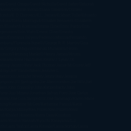
nes
David Crespo
David Nicholls
David Safier
Deborah
rkness
Deborah Install
Diana Gabaldon
Dolores
dondo
E. O. Chirovici
E.L. James
Eckhart Tolle
Eduardo
ndoza
Elena Montagud
Elísabet Benavent
Elisabeth
ft
Elisabeth Kostova
Emma Cline
Enric Pardo
Erin
rgenstern
Erin Watt
Ernest Cline
Ernesto
bato
Estefanía Salyers
Federico Moccia
Fernando
amburu
Florencia Bonelli
George R. R. Martin
Gina
al
Gregory Maguire
Haruki Murakami
Helen
monson
Henning Mankell
Henry James
Hiromi
wakami
Irene Hall
Isabel Keats
J. Lynn
J.K.
wling
Jacinto Rey
Jack Thorne
Jamie McGuire
Jeff
ndsay
Jeff VanderMeer
Jennifer L.
mentrout
Jennifer Niven
Jenny Han
Jessica
ompson
Jill Santopolo
Joe Abercrombie
Joe Hill
Joël
cker
John Connolly
John Katzenbach
John
fany
Jojo Moyes
Jonathan Safran Foer
Jose Carlos
moza
Jose Luis Sampedro
José Saramago
Karen Marie
ning
Katharine McGee
Katherine Pancol
Katie
an
Katjia Millay
Ken Follet
Ken Follett
Kent
ruf
Khaled Hosseini
Kiera Cass
Koushun
kami
Kristin Hannah
Kyoichi Katayama
L.J.
ith
Laini Taylor
Laura Kinsale
Laura Norton
Laura