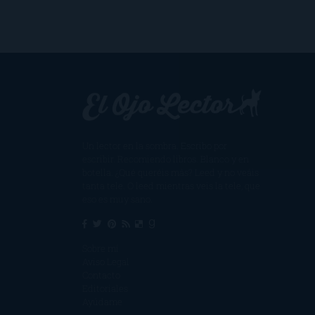
Un lector en la sombra. Escribo por
escribir. Recomiendo libros. Blanco y en
botella. ¿Qué queréis más? Leed y no veáis
tanta tele. O leed mientras veis la tele, que
eso es muy sano.
Sobre mí
Aviso Legal
Contacto
Editoriales
Ayúdame