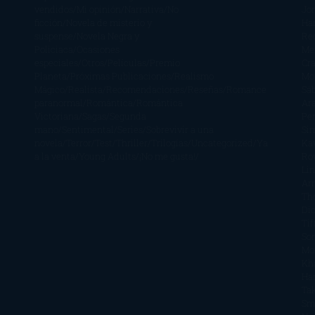
vendidos
Mi opinión
Narrativa
No
Jo
ficción
Novela de misterio y
Ha
suspense
Novela Negra y
Re
Policiaca
Ocasiones
Me
especiales
Otros
Películas
Premio
Cra
Planeta
Próximas Publicaciones
Realismo
Mo
Mágico
Realista
Recomendaciones
Reseñas
Romance
Sá
paranormal
Romántica
Romántica
Ar
Victoriana
Sagas
Segunda
Per
mano
Sentimental
Series
Sobrevivir a una
Si
novela
Terror
Test
Thriller
Trilogías
Uncategorized
Ya
Ka
a la venta
Young Adults
¡No me gusta!
Ro
Li
Ar
Th
Di
Tif
So
Mo
Kh
Ha
Ta
Sm