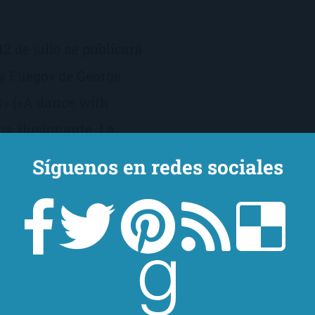
12 de julio se publicará
 y Fuego» de George
s» («A dance with
s, ilusionante. La
trena serie, pronto,
Síguenos en redes sociales
a luz la […]