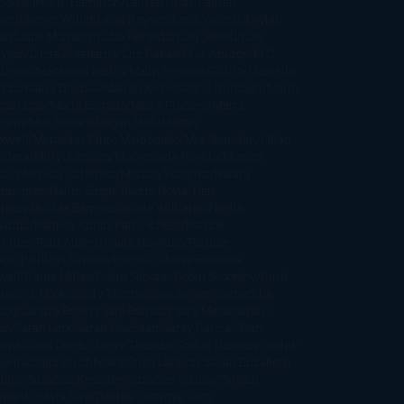
ño
Laurell K. Hamilton
Lauren Groff
Lauren
ver
Lauren Willig
Leisa Rayven
Lena Valenti
Leylah
ar
Liane Moriarty
Lidia Herbada
Lisa Jewell
Lisa
eypas
Lucía Etxebarria
Luz Gabás
M. J. Arlidge
M.C.
drews
Macarena Berlín
Malin Persson Giolito
Marcello
moni
María Dueñas
Marian Keyes
Marie Rutkoski
Mario
gas Llosa
Marta Estrada
Marta Francés
Marta
intín
Max Brooks
Megan Hart
Megan
xwell
Mercedes Pinto Maldonado
Mia Sheridan
Milan
ndera
Milly Johnson
Moderna de Pueblo
Mónica
illo
Mónica Gutiérrez
Mónica Vázquez
Naiara
mínguez
Nalini Singh
Naomi Novik
Neil
iman
Nicolas Barreau
Nicole Williams
Noelia
arillo
Pamela Aidan
Patrick Ness
Patrick
thfuss
Paul Auster
Paula Hawkins
Pauline
age
Paullina Simons
Rachel Gibson
Rainbow
well
Raine Miller
Robin Schone
Robin Scoresby
Ruth
re
S. J. Hooks
Sally Thorne
Sam Savage
Samantha
ung
Sandra Brown
Sara Ballarín
Sara Mesa
Sarah J.
as
Sarah Lark
Sarah MacLean
Saray García
Shari
pena
Shea Olsen
Sherry Thomas
Sophie Hannah
Sophie
sella
Stephen Chbosky
Stieg Larsson
Susan Elizabeth
llips
Susanna Kearsley
Suzanne Collins
Sylvain
ynard
Sylvia Day
Tabitha Suzuma
Terry