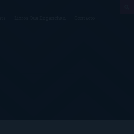
sts
Libros Que Enganchan
Contacto