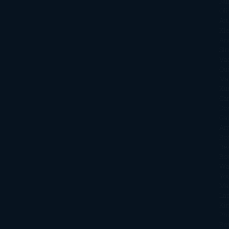
Nu
Oli
Att
Kl
An
Si
Va
Qu
Ma
Ku
Car
Do
Ga
Am
Ro
Ré
Ro
Wa
Yo
Ma
La
Kin
Phi
Re