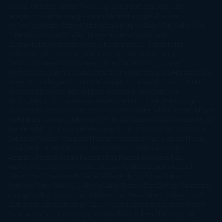
Moyes
Jonathan Safran Foer
Jose Carlos Somoza
Jose Luis
Sampedro
José Saramago
Karen Marie Moning
Katharine
McGee
Katherine Pancol
Katie Khan
Katjia Millay
Ken Follet
Ken
Follett
Kent Haruf
Khaled Hosseini
Kiera Cass
Koushun
Takami
Kristin Hannah
Kyoichi Katayama
L.J. Smith
Laini
Taylor
Laura Kinsale
Laura Norton
Laura Nuño
Laurell K.
Hamilton
Lauren Groff
Lauren Oliver
Lauren Willig
Leisa
Rayven
Lena Valenti
Leylah Attar
Liane Moriarty
Lidia Herbada
Lisa
Jewell
Lisa Kleypas
Lucía Etxebarria
Luz Gabás
M. J. Arlidge
M.C.
Andrews
Macarena Berlín
Malin Persson Giolito
Marcello
Simoni
María Dueñas
Marian Keyes
Marie Rutkoski
Mario Vagas
Llosa
Marta Estrada
Marta Francés
Marta Quintín
Max Brooks
Megan
Hart
Megan Maxwell
Mercedes Pinto Maldonado
Mia Sheridan
Milan
Kundera
Milly Johnson
Moderna de Pueblo
Mónica Carillo
Mónica
Gutiérrez
Mónica Vázquez
Naiara Domínguez
Nalini Singh
Naomi
Novik
Neil Gaiman
Nicolas Barreau
Nicole Williams
Noelia
Amarillo
Pamela Aidan
Patrick Ness
Patrick Rothfuss
Paul
Auster
Paula Hawkins
Pauline Réage
Paullina Simons
Rachel
Gibson
Rainbow Rowell
Raine Miller
Robin Schone
Robin
Scoresby
Ruth Ware
S. J. Hooks
Sally Thorne
Sam Savage
Samantha
Young
Sandra Brown
Sara Ballarín
Sara Mesa
Sarah J. Maas
Sarah
Lark
Sarah MacLean
Saray García
Shari Lapena
Shea Olsen
Sherry
Thomas
Sophie Hannah
Sophie Kinsella
Stephen Chbosky
Stieg