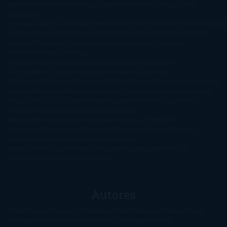
periodísticos
Aventuras
Blog
Canción de Hielo y Fuego
Chick-
Lit
Ciencia
Ficción
Clásicos
Colaboraciones
Comic
Concursos
Crecemos
Descarga
del libro
Drama
Duda Gramatical
El Ojo de Sauron
El poema de la
semana
Encuestas
Erótica
Especiales
Fantasía y Ciencia
Ficción
Feeling Good
Hay
vida
Histórica
Humor
Infantil
Intriga
Juvenil
Lecturas
Anticipadas
Libros que enganchan
Listas
Literatura
Fantástica
Literatura Japonesa
LofbuksDesigns
Los más vendidos
Mi
opinión
Narrativa
No ficción
Novela de misterio y suspense
Novela
Negra y Policiaca
Ocasiones especiales
Otros
Películas
Premio
Planeta
Próximas Publicaciones
Realismo
Mágico
Realista
Recomendaciones
Reseñas
Romance
paranormal
Romántica
Romántica Victoriana
Sagas
Segunda
mano
Sentimental
Series
Sobrevivir a una
novela
Terror
Test
Thriller
Trilogías
Uncategorized
Ya a la
venta
Young Adults
¡No me gusta!
Autores
@ZoeSwinger
Abigail Gibbs
Adam Nevill
Adriana Rubens
Alaitz
Leceaga
Alberto Méndez
Alejandro Castroguer
Alexis