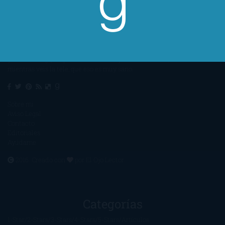
Un lector en la sombra. Escribo por escribir. Recomiendo libros. Blanco
y en botella. ¿Qué queréis más? Leed y no veáis tanta tele. O leed
mientras veis la tele, que eso es muy sano.
Sobre mí
Aviso Legal
Contacto
Editoriales
Ayúdame
2016. Creado con
por
El Ojo Lector
.
Categorías
1-Star
2-Stars
3-Stars
4-Stars
5-Stars
Artículos