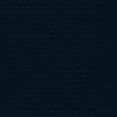
Harrington
Alice Kellen
Almudena Grandes
Altea Morgan
Ana
Cantarero
Andrew Davidson
Ángela Quintas
Angélique
Barbérat
Anna Todd
Anna Zaires
Annabel Pitcher
Anny
Peterson
Antonio Dikele Distefano
Art Spiegelman
Arturo Pérez-
Reverte
Audrey Carlan
Beth Kery
Beth Revis
Brittainy C.
Cherry
Camilla Läckberg
Carla Gràcia Mercadé
Carme
Chaparro
Carmen Martín Gaite
Caroline March
Celeste
Bradley
Celeste Ng
Charlaine Harris
Charles Dubow
Cherry
Chic
Cheryl Strayed
Christina Lauren
Colleen Hoover
Colleen
McCullough
Connie Willis
Cristina Prada
Daniel Glattauer
Daniela
Krien
Daphne du Maurier
Darynda Jones
David Crespo
David
Nicholls
David Safier
Deborah Harkness
Deborah Install
Diana
Gabaldon
Dolores Redondo
E. O. Chirovici
E.L. James
Eckhart
Tolle
Eduardo Mendoza
Elena Montagud
Elísabet
Benavent
Elisabeth Craft
Elisabeth Kostova
Emma Cline
Enric
Pardo
Erin Morgenstern
Erin Watt
Ernest Cline
Ernesto
Sábato
Estefanía Salyers
Federico Moccia
Fernando
Aramburu
Florencia Bonelli
George R. R. Martin
Gina Peral
Gregory
Maguire
Haruki Murakami
Helen Simonson
Henning Mankell
Henry
James
Hiromi Kawakami
Irene Hall
Isabel Keats
J. Lynn
J.K.
Rowling
Jacinto Rey
Jack Thorne
Jamie McGuire
Jeff Lindsay
Jeff
VanderMeer
Jennifer L. Armentrout
Jennifer Niven
Jenny
Han
Jessica Thompson
Jill Santopolo
Joe Abercrombie
Joe Hill
Joël
Dicker
John Connolly
John Katzenbach
John Tiffany
Jojo