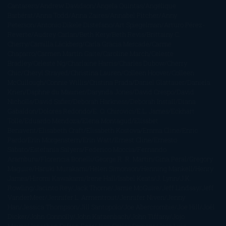
Cantarero
Andrew Davidson
Ángela Quintas
Angélique
Barbérat
Anna Todd
Anna Zaires
Annabel Pitcher
Anny
Peterson
Antonio Dikele Distefano
Art Spiegelman
Arturo Pérez-
Reverte
Audrey Carlan
Beth Kery
Beth Revis
Brittainy C.
Cherry
Camilla Läckberg
Carla Gràcia Mercadé
Carme
Chaparro
Carmen Martín Gaite
Caroline March
Celeste
Bradley
Celeste Ng
Charlaine Harris
Charles Dubow
Cherry
Chic
Cheryl Strayed
Christina Lauren
Colleen Hoover
Colleen
McCullough
Connie Willis
Cristina Prada
Daniel Glattauer
Daniela
Krien
Daphne du Maurier
Darynda Jones
David Crespo
David
Nicholls
David Safier
Deborah Harkness
Deborah Install
Diana
Gabaldon
Dolores Redondo
E. O. Chirovici
E.L. James
Eckhart
Tolle
Eduardo Mendoza
Elena Montagud
Elísabet
Benavent
Elisabeth Craft
Elisabeth Kostova
Emma Cline
Enric
Pardo
Erin Morgenstern
Erin Watt
Ernest Cline
Ernesto
Sábato
Estefanía Salyers
Federico Moccia
Fernando
Aramburu
Florencia Bonelli
George R. R. Martin
Gina Peral
Gregory
Maguire
Haruki Murakami
Helen Simonson
Henning Mankell
Henry
James
Hiromi Kawakami
Irene Hall
Isabel Keats
J. Lynn
J.K.
Rowling
Jacinto Rey
Jack Thorne
Jamie McGuire
Jeff Lindsay
Jeff
VanderMeer
Jennifer L. Armentrout
Jennifer Niven
Jenny
Han
Jessica Thompson
Jill Santopolo
Joe Abercrombie
Joe Hill
Joël
Dicker
John Connolly
John Katzenbach
John Tiffany
Jojo