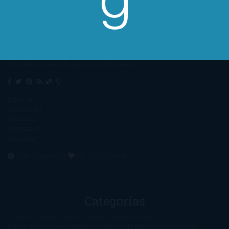
Un lector en la sombra. Escribo por escribir. Recomiendo libros. Blanco
y en botella. ¿Qué queréis más? Leed y no veáis tanta tele. O leed
mientras veis la tele, que eso es muy sano.
Sobre mí
Aviso Legal
Contacto
Editoriales
Ayúdame
2016. Creado con
por
El Ojo Lector
.
Categorías
1-Star
2-Stars
3-Stars
4-Stars
5-Stars
Artículos
periodísticos
Aventuras
Blog
Canción de Hielo y Fuego
Chick-