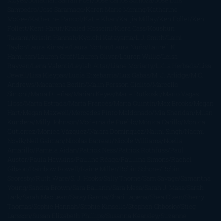
Moyes
Jonathan Safran Foer
Jose Carlos Somoza
Jose Luis
Sampedro
José Saramago
Karen Marie Moning
Katharine
McGee
Katherine Pancol
Katie Khan
Katjia Millay
Ken Follet
Ken
Follett
Kent Haruf
Khaled Hosseini
Kiera Cass
Koushun
Takami
Kristin Hannah
Kyoichi Katayama
L.J. Smith
Laini
Taylor
Laura Kinsale
Laura Norton
Laura Nuño
Laurell K.
Hamilton
Lauren Groff
Lauren Oliver
Lauren Willig
Leisa
Rayven
Lena Valenti
Leylah Attar
Liane Moriarty
Lidia Herbada
Lisa
Jewell
Lisa Kleypas
Lucía Etxebarria
Luz Gabás
M. J. Arlidge
M.C.
Andrews
Macarena Berlín
Malin Persson Giolito
Marcello
Simoni
María Dueñas
Marian Keyes
Marie Rutkoski
Mario Vagas
Llosa
Marta Estrada
Marta Francés
Marta Quintín
Max Brooks
Megan
Hart
Megan Maxwell
Mercedes Pinto Maldonado
Mia Sheridan
Milan
Kundera
Milly Johnson
Moderna de Pueblo
Mónica Carillo
Mónica
Gutiérrez
Mónica Vázquez
Naiara Domínguez
Nalini Singh
Naomi
Novik
Neil Gaiman
Nicolas Barreau
Nicole Williams
Noelia
Amarillo
Pamela Aidan
Patrick Ness
Patrick Rothfuss
Paul
Auster
Paula Hawkins
Pauline Réage
Paullina Simons
Rachel
Gibson
Rainbow Rowell
Raine Miller
Robin Schone
Robin
Scoresby
Ruth Ware
S. J. Hooks
Sally Thorne
Sam Savage
Samantha
Young
Sandra Brown
Sara Ballarín
Sara Mesa
Sarah J. Maas
Sarah
Lark
Sarah MacLean
Saray García
Shari Lapena
Shea Olsen
Sherry
Thomas
Sophie Hannah
Sophie Kinsella
Stephen Chbosky
Stieg
Larsson
Susan Elizabeth Phillips
Susanna Kearsley
Suzanne