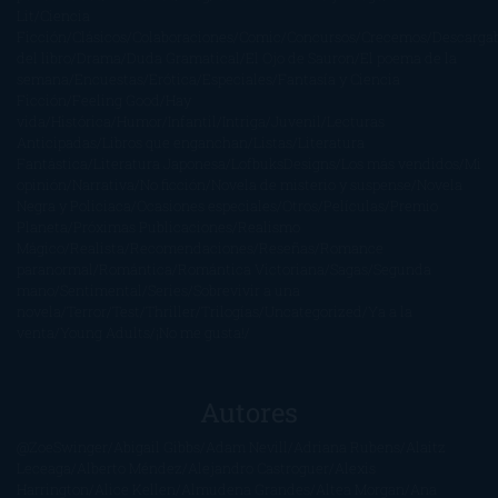
Lit
Ciencia
Ficción
Clásicos
Colaboraciones
Comic
Concursos
Crecemos
Descarga
del libro
Drama
Duda Gramatical
El Ojo de Sauron
El poema de la
semana
Encuestas
Erótica
Especiales
Fantasía y Ciencia
Ficción
Feeling Good
Hay
vida
Histórica
Humor
Infantil
Intriga
Juvenil
Lecturas
Anticipadas
Libros que enganchan
Listas
Literatura
Fantástica
Literatura Japonesa
LofbuksDesigns
Los más vendidos
Mi
opinión
Narrativa
No ficción
Novela de misterio y suspense
Novela
Negra y Policiaca
Ocasiones especiales
Otros
Películas
Premio
Planeta
Próximas Publicaciones
Realismo
Mágico
Realista
Recomendaciones
Reseñas
Romance
paranormal
Romántica
Romántica Victoriana
Sagas
Segunda
mano
Sentimental
Series
Sobrevivir a una
novela
Terror
Test
Thriller
Trilogías
Uncategorized
Ya a la
venta
Young Adults
¡No me gusta!
Autores
@ZoeSwinger
Abigail Gibbs
Adam Nevill
Adriana Rubens
Alaitz
Leceaga
Alberto Méndez
Alejandro Castroguer
Alexis
Harrington
Alice Kellen
Almudena Grandes
Altea Morgan
Ana