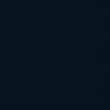
Takami
Kristin Hannah
Kyoichi Katayama
L.J. Smith
Laini
Taylor
Laura Kinsale
Laura Norton
Laura Nuño
Laurell K.
Hamilton
Lauren Groff
Lauren Oliver
Lauren Willig
Leisa
Rayven
Lena Valenti
Leylah Attar
Liane Moriarty
Lidia Herbada
Lisa
Jewell
Lisa Kleypas
Lucía Etxebarria
Luz Gabás
M. J. Arlidge
M.C.
Andrews
Macarena Berlín
Malin Persson Giolito
Marcello
Simoni
María Dueñas
Marian Keyes
Marie Rutkoski
Mario Vagas
Llosa
Marta Estrada
Marta Francés
Marta Quintín
Max Brooks
Megan
Hart
Megan Maxwell
Mercedes Pinto Maldonado
Mia Sheridan
Milan
Kundera
Milly Johnson
Moderna de Pueblo
Mónica Carillo
Mónica
Gutiérrez
Mónica Vázquez
Naiara Domínguez
Nalini Singh
Naomi
Novik
Neil Gaiman
Nicolas Barreau
Nicole Williams
Noelia
Amarillo
Pamela Aidan
Patrick Ness
Patrick Rothfuss
Paul
Auster
Paula Hawkins
Pauline Réage
Paullina Simons
Rachel
Gibson
Rainbow Rowell
Raine Miller
Robin Schone
Robin
Scoresby
Ruth Ware
S. J. Hooks
Sally Thorne
Sam Savage
Samantha
Young
Sandra Brown
Sara Ballarín
Sara Mesa
Sarah J. Maas
Sarah
Lark
Sarah MacLean
Saray García
Shari Lapena
Shea Olsen
Sherry
Thomas
Sophie Hannah
Sophie Kinsella
Stephen Chbosky
Stieg
Larsson
Susan Elizabeth Phillips
Susanna Kearsley
Suzanne
Collins
Sylvain Reynard
Sylvia Day
Tabitha Suzuma
Terry
Pratchett
Tracey Garvis Graves
Valerio Massimo Manfredi
Veronica
Rossi
Xuso Jones
Zahara