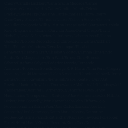
Cherry
Camilla Läckberg
Carla Gràcia Mercadé
Carme
Chaparro
Carmen Martín Gaite
Caroline March
Celeste
Bradley
Celeste Ng
Charlaine Harris
Charles Dubow
Cherry
Chic
Cheryl Strayed
Christina Lauren
Colleen Hoover
Colleen
McCullough
Connie Willis
Cristina Prada
Daniel Glattauer
Daniela
Krien
Daphne du Maurier
Darynda Jones
David Crespo
David
Nicholls
David Safier
Deborah Harkness
Deborah Install
Diana
Gabaldon
Dolores Redondo
E. O. Chirovici
E.L. James
Eckhart
Tolle
Eduardo Mendoza
Elena Montagud
Elísabet
Benavent
Elisabeth Craft
Elisabeth Kostova
Emma Cline
Enric
Pardo
Erin Morgenstern
Erin Watt
Ernest Cline
Ernesto
Sábato
Estefanía Salyers
Federico Moccia
Fernando
Aramburu
Florencia Bonelli
George R. R. Martin
Gina Peral
Gregory
Maguire
Haruki Murakami
Helen Simonson
Henning Mankell
Henry
James
Hiromi Kawakami
Irene Hall
Isabel Keats
J. Lynn
J.K.
Rowling
Jacinto Rey
Jack Thorne
Jamie McGuire
Jeff Lindsay
Jeff
VanderMeer
Jennifer L. Armentrout
Jennifer Niven
Jenny
Han
Jessica Thompson
Jill Santopolo
Joe Abercrombie
Joe Hill
Joël
Dicker
John Connolly
John Katzenbach
John Tiffany
Jojo
Moyes
Jonathan Safran Foer
Jose Carlos Somoza
Jose Luis
Sampedro
José Saramago
Karen Marie Moning
Katharine
McGee
Katherine Pancol
Katie Khan
Katjia Millay
Ken Follet
Ken
Follett
Kent Haruf
Khaled Hosseini
Kiera Cass
Koushun