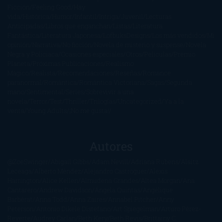
Ficción
Feeling Good
Hay
vida
Histórica
Humor
Infantil
Intriga
Juvenil
Lecturas
Anticipadas
Libros que enganchan
Listas
Literatura
Fantástica
Literatura Japonesa
LofbuksDesigns
Los más vendidos
Mi
opinión
Narrativa
No ficción
Novela de misterio y suspense
Novela
Negra y Policiaca
Ocasiones especiales
Otros
Películas
Premio
Planeta
Próximas Publicaciones
Realismo
Mágico
Realista
Recomendaciones
Reseñas
Romance
paranormal
Romántica
Romántica Victoriana
Sagas
Segunda
mano
Sentimental
Series
Sobrevivir a una
novela
Terror
Test
Thriller
Trilogías
Uncategorized
Ya a la
venta
Young Adults
¡No me gusta!
Autores
@ZoeSwinger
Abigail Gibbs
Adam Nevill
Adriana Rubens
Alaitz
Leceaga
Alberto Méndez
Alejandro Castroguer
Alexis
Harrington
Alice Kellen
Almudena Grandes
Altea Morgan
Ana
Cantarero
Andrew Davidson
Ángela Quintas
Angélique
Barbérat
Anna Todd
Anna Zaires
Annabel Pitcher
Anny
Peterson
Antonio Dikele Distefano
Art Spiegelman
Arturo Pérez-
Reverte
Audrey Carlan
Beth Kery
Beth Revis
Brittainy C.