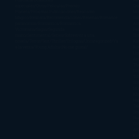
especiales
Otros
Películas
Premio
Cra
Planeta
Próximas Publicaciones
Realismo
Mo
Mágico
Realista
Recomendaciones
Reseñas
Romance
Sá
paranormal
Romántica
Romántica
Ar
Victoriana
Sagas
Segunda
Per
mano
Sentimental
Series
Sobrevivir a una
Si
novela
Terror
Test
Thriller
Trilogías
Uncategorized
Ya
Ka
a la venta
Young Adults
¡No me gusta!
Ro
Li
Ar
Th
Di
Tif
So
Mo
Kh
Ha
Ta
Sm
Nu
Oli
Att
Kl