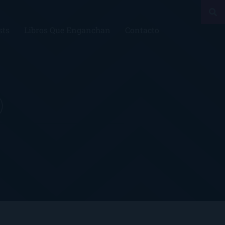
sts
Libros Que Enganchan
Contacto
)