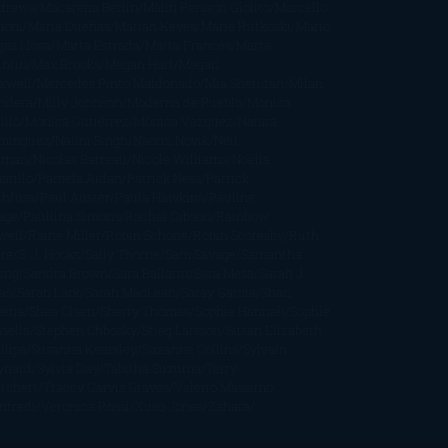
drews
Macarena Berlín
Malin Persson Giolito
Marcello
moni
María Dueñas
Marian Keyes
Marie Rutkoski
Mario
gas Llosa
Marta Estrada
Marta Francés
Marta
intín
Max Brooks
Megan Hart
Megan
xwell
Mercedes Pinto Maldonado
Mia Sheridan
Milan
ndera
Milly Johnson
Moderna de Pueblo
Mónica
illo
Mónica Gutiérrez
Mónica Vázquez
Naiara
mínguez
Nalini Singh
Naomi Novik
Neil
iman
Nicolas Barreau
Nicole Williams
Noelia
arillo
Pamela Aidan
Patrick Ness
Patrick
thfuss
Paul Auster
Paula Hawkins
Pauline
age
Paullina Simons
Rachel Gibson
Rainbow
well
Raine Miller
Robin Schone
Robin Scoresby
Ruth
re
S. J. Hooks
Sally Thorne
Sam Savage
Samantha
ung
Sandra Brown
Sara Ballarín
Sara Mesa
Sarah J.
as
Sarah Lark
Sarah MacLean
Saray García
Shari
pena
Shea Olsen
Sherry Thomas
Sophie Hannah
Sophie
sella
Stephen Chbosky
Stieg Larsson
Susan Elizabeth
llips
Susanna Kearsley
Suzanne Collins
Sylvain
ynard
Sylvia Day
Tabitha Suzuma
Terry
tchett
Tracey Garvis Graves
Valerio Massimo
nfredi
Veronica Rossi
Xuso Jones
Zahara