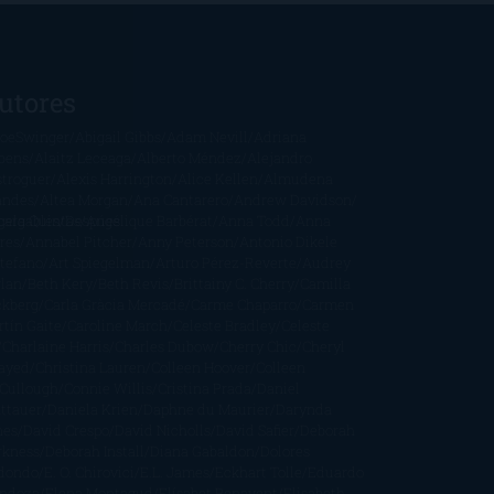
utores
oeSwinger
Abigail Gibbs
Adam Nevill
Adriana
bens
Alaitz Leceaga
Alberto Méndez
Alejandro
stroguer
Alexis Harrington
Alice Kellen
Almudena
andes
Altea Morgan
Ana Cantarero
Andrew Davidson
cargables
gela Quintas
Despúes
Angélique Barbérat
Anna Todd
Anna
res
Annabel Pitcher
Anny Peterson
Antonio Dikele
stefano
Art Spiegelman
Arturo Pérez-Reverte
Audrey
rlan
Beth Kery
Beth Revis
Brittainy C. Cherry
Camilla
ckberg
Carla Gràcia Mercadé
Carme Chaparro
Carmen
tín Gaite
Caroline March
Celeste Bradley
Celeste
Charlaine Harris
Charles Dubow
Cherry Chic
Cheryl
rayed
Christina Lauren
Colleen Hoover
Colleen
Cullough
Connie Willis
Cristina Prada
Daniel
ttauer
Daniela Krien
Daphne du Maurier
Darynda
nes
David Crespo
David Nicholls
David Safier
Deborah
rkness
Deborah Install
Diana Gabaldon
Dolores
dondo
E. O. Chirovici
E.L. James
Eckhart Tolle
Eduardo
ndoza
Elena Montagud
Elísabet Benavent
Elisabeth