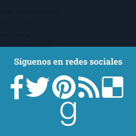
 por este chiringuito.
a a mí. Podéis
ilogía de las
usiva de mis ojitos
manas.
Síguenos en redes sociales