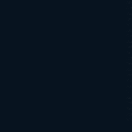
An
Si
Va
Qu
Ma
Ku
Car
Do
Ga
Am
Ro
Ré
Ro
Wa
Yo
Ma
La
Kin
Phi
Re
Pra
Ma