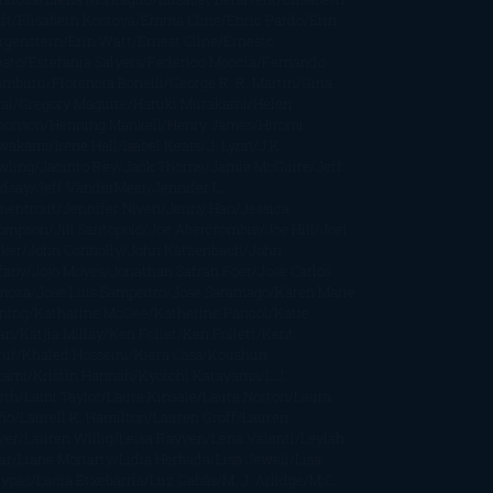
ft
Elisabeth Kostova
Emma Cline
Enric Pardo
Erin
rgenstern
Erin Watt
Ernest Cline
Ernesto
bato
Estefanía Salyers
Federico Moccia
Fernando
amburu
Florencia Bonelli
George R. R. Martin
Gina
al
Gregory Maguire
Haruki Murakami
Helen
monson
Henning Mankell
Henry James
Hiromi
wakami
Irene Hall
Isabel Keats
J. Lynn
J.K.
wling
Jacinto Rey
Jack Thorne
Jamie McGuire
Jeff
ndsay
Jeff VanderMeer
Jennifer L.
mentrout
Jennifer Niven
Jenny Han
Jessica
ompson
Jill Santopolo
Joe Abercrombie
Joe Hill
Joël
cker
John Connolly
John Katzenbach
John
fany
Jojo Moyes
Jonathan Safran Foer
Jose Carlos
moza
Jose Luis Sampedro
José Saramago
Karen Marie
ning
Katharine McGee
Katherine Pancol
Katie
an
Katjia Millay
Ken Follet
Ken Follett
Kent
ruf
Khaled Hosseini
Kiera Cass
Koushun
kami
Kristin Hannah
Kyoichi Katayama
L.J.
ith
Laini Taylor
Laura Kinsale
Laura Norton
Laura
ño
Laurell K. Hamilton
Lauren Groff
Lauren
ver
Lauren Willig
Leisa Rayven
Lena Valenti
Leylah
ar
Liane Moriarty
Lidia Herbada
Lisa Jewell
Lisa
eypas
Lucía Etxebarria
Luz Gabás
M. J. Arlidge
M.C.