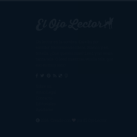
Un lector en la sombra. Escribo por
escribir. Recomiendo libros. Blanco y en
botella. ¿Qué queréis más? Leed y no veáis
tanta tele. O leed mientras veis la tele, que
eso es muy sano.
Sobre mí
Aviso Legal
Contacto
Editoriales
Ayúdame
2016. Creado con
por
El Ojo Lector
.