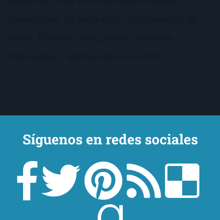
ilusionante. La saga está, últimamente, de
moda. Estrena serie, pronto, también,
videojuego y, ahora, sale a la luz la […]
Síguenos en redes sociales