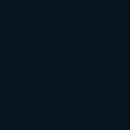
Barbérat
Anna Todd
Anna Zaires
Annabel Pitcher
Anny
Peterson
Antonio Dikele Distefano
Art Spiegelman
Arturo Pérez-
Reverte
Audrey Carlan
Beth Kery
Beth Revis
Brittainy C.
Cherry
Camilla Läckberg
Carla Gràcia Mercadé
Carme
Chaparro
Carmen Martín Gaite
Caroline March
Celeste
Bradley
Celeste Ng
Charlaine Harris
Charles Dubow
Cherry
Chic
Cheryl Strayed
Christina Lauren
Colleen Hoover
Colleen
McCullough
Connie Willis
Cristina Prada
Daniel Glattauer
Daniela
Krien
Daphne du Maurier
Darynda Jones
David Crespo
David
Nicholls
David Safier
Deborah Harkness
Deborah Install
Diana
Gabaldon
Dolores Redondo
E. O. Chirovici
E.L. James
Eckhart
Tolle
Eduardo Mendoza
Elena Montagud
Elísabet
Benavent
Elisabeth Craft
Elisabeth Kostova
Emma Cline
Enric
Pardo
Erin Morgenstern
Erin Watt
Ernest Cline
Ernesto
Sábato
Estefanía Salyers
Federico Moccia
Fernando
Aramburu
Florencia Bonelli
George R. R. Martin
Gina Peral
Gregory
Maguire
Haruki Murakami
Helen Simonson
Henning Mankell
Henry
James
Hiromi Kawakami
Irene Hall
Isabel Keats
J. Lynn
J.K.
Rowling
Jacinto Rey
Jack Thorne
Jamie McGuire
Jeff Lindsay
Jeff
VanderMeer
Jennifer L. Armentrout
Jennifer Niven
Jenny
Han
Jessica Thompson
Jill Santopolo
Joe Abercrombie
Joe Hill
Joël
Dicker
John Connolly
John Katzenbach
John Tiffany
Jojo
Moyes
Jonathan Safran Foer
Jose Carlos Somoza
Jose Luis
Sampedro
José Saramago
Karen Marie Moning
Katharine