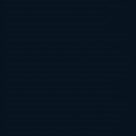
McGee
Katherine Pancol
Katie Khan
Katjia Millay
Ken Follet
Ken
Follett
Kent Haruf
Khaled Hosseini
Kiera Cass
Koushun
Takami
Kristin Hannah
Kyoichi Katayama
L.J. Smith
Laini
Taylor
Laura Kinsale
Laura Norton
Laura Nuño
Laurell K.
Hamilton
Lauren Groff
Lauren Oliver
Lauren Willig
Leisa
Rayven
Lena Valenti
Leylah Attar
Liane Moriarty
Lidia Herbada
Lisa
Jewell
Lisa Kleypas
Lucía Etxebarria
Luz Gabás
M. J. Arlidge
M.C.
Andrews
Macarena Berlín
Malin Persson Giolito
Marcello
Simoni
María Dueñas
Marian Keyes
Marie Rutkoski
Mario Vagas
Llosa
Marta Estrada
Marta Francés
Marta Quintín
Max Brooks
Megan
Hart
Megan Maxwell
Mercedes Pinto Maldonado
Mia Sheridan
Milan
Kundera
Milly Johnson
Moderna de Pueblo
Mónica Carillo
Mónica
Gutiérrez
Mónica Vázquez
Naiara Domínguez
Nalini Singh
Naomi
Novik
Neil Gaiman
Nicolas Barreau
Nicole Williams
Noelia
Amarillo
Pamela Aidan
Patrick Ness
Patrick Rothfuss
Paul
Auster
Paula Hawkins
Pauline Réage
Paullina Simons
Rachel
Gibson
Rainbow Rowell
Raine Miller
Robin Schone
Robin
Scoresby
Ruth Ware
S. J. Hooks
Sally Thorne
Sam Savage
Samantha
Young
Sandra Brown
Sara Ballarín
Sara Mesa
Sarah J. Maas
Sarah
Lark
Sarah MacLean
Saray García
Shari Lapena
Shea Olsen
Sherry
Thomas
Sophie Hannah
Sophie Kinsella
Stephen Chbosky
Stieg
Larsson
Susan Elizabeth Phillips
Susanna Kearsley
Suzanne
Collins
Sylvain Reynard
Sylvia Day
Tabitha Suzuma
Terry