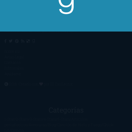
Un lector en la sombra. Escribo por escribir. Recomiendo libros. Blanco
y en botella. ¿Qué queréis más? Leed y no veáis tanta tele. O leed
mientras veis la tele, que eso es muy sano.
Sobre mí
Aviso Legal
Contacto
Editoriales
Ayúdame
2016. Creado con
por
El Ojo Lector
.
Categorías
1-Star
2-Stars
3-Stars
4-Stars
5-Stars
Artículos
periodísticos
Aventuras
Blog
Canción de Hielo y Fuego
Chick-
Lit
Ciencia