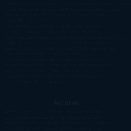
Ficción
Clásicos
Colaboraciones
Comic
Concursos
Crecemos
Descarga
del libro
Drama
Duda Gramatical
El Ojo de Sauron
El poema de la
semana
Encuestas
Erótica
Especiales
Fantasía y Ciencia
Ficción
Feeling Good
Hay
vida
Histórica
Humor
Infantil
Intriga
Juvenil
Lecturas
Anticipadas
Libros que enganchan
Listas
Literatura
Fantástica
Literatura Japonesa
LofbuksDesigns
Los más vendidos
Mi
opinión
Narrativa
No ficción
Novela de misterio y suspense
Novela
Negra y Policiaca
Ocasiones especiales
Otros
Películas
Premio
Planeta
Próximas Publicaciones
Realismo
Mágico
Realista
Recomendaciones
Reseñas
Romance
paranormal
Romántica
Romántica Victoriana
Sagas
Segunda
mano
Sentimental
Series
Sobrevivir a una
novela
Terror
Test
Thriller
Trilogías
Uncategorized
Ya a la
venta
Young Adults
¡No me gusta!
Autores
@ZoeSwinger
Abigail Gibbs
Adam Nevill
Adriana Rubens
Alaitz
Leceaga
Alberto Méndez
Alejandro Castroguer
Alexis
Harrington
Alice Kellen
Almudena Grandes
Altea Morgan
Ana
Cantarero
Andrew Davidson
Ángela Quintas
Angélique