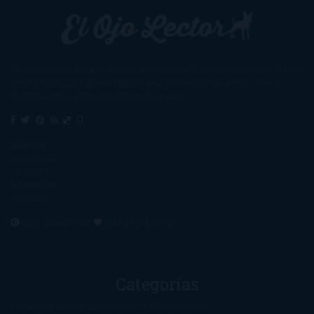
Un lector en la sombra. Escribo por escribir. Recomiendo libros. Blanco
y en botella. ¿Qué queréis más? Leed y no veáis tanta tele. O leed
mientras veis la tele, que eso es muy sano.
Sobre mí
Aviso Legal
Contacto
Editoriales
Ayúdame
2016. Creado con
por
El Ojo Lector
.
Categorías
1-Star
2-Stars
3-Stars
4-Stars
5-Stars
Artículos