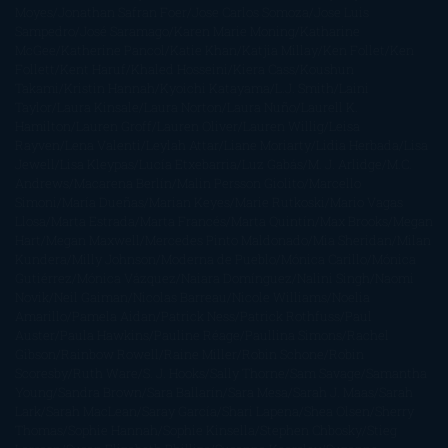
Moyes
Jonathan Safran Foer
Jose Carlos Somoza
Jose Luis
Sampedro
José Saramago
Karen Marie Moning
Katharine
McGee
Katherine Pancol
Katie Khan
Katjia Millay
Ken Follet
Ken
Follett
Kent Haruf
Khaled Hosseini
Kiera Cass
Koushun
Takami
Kristin Hannah
Kyoichi Katayama
L.J. Smith
Laini
Taylor
Laura Kinsale
Laura Norton
Laura Nuño
Laurell K.
Hamilton
Lauren Groff
Lauren Oliver
Lauren Willig
Leisa
Rayven
Lena Valenti
Leylah Attar
Liane Moriarty
Lidia Herbada
Lisa
Jewell
Lisa Kleypas
Lucía Etxebarria
Luz Gabás
M. J. Arlidge
M.C.
Andrews
Macarena Berlín
Malin Persson Giolito
Marcello
Simoni
María Dueñas
Marian Keyes
Marie Rutkoski
Mario Vagas
Llosa
Marta Estrada
Marta Francés
Marta Quintín
Max Brooks
Megan
Hart
Megan Maxwell
Mercedes Pinto Maldonado
Mia Sheridan
Milan
Kundera
Milly Johnson
Moderna de Pueblo
Mónica Carillo
Mónica
Gutiérrez
Mónica Vázquez
Naiara Domínguez
Nalini Singh
Naomi
Novik
Neil Gaiman
Nicolas Barreau
Nicole Williams
Noelia
Amarillo
Pamela Aidan
Patrick Ness
Patrick Rothfuss
Paul
Auster
Paula Hawkins
Pauline Réage
Paullina Simons
Rachel
Gibson
Rainbow Rowell
Raine Miller
Robin Schone
Robin
Scoresby
Ruth Ware
S. J. Hooks
Sally Thorne
Sam Savage
Samantha
Young
Sandra Brown
Sara Ballarín
Sara Mesa
Sarah J. Maas
Sarah
Lark
Sarah MacLean
Saray García
Shari Lapena
Shea Olsen
Sherry
Thomas
Sophie Hannah
Sophie Kinsella
Stephen Chbosky
Stieg