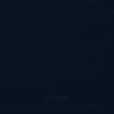
periodísticos
Aventuras
Blog
Canción de Hielo y Fuego
Chick-
Lit
Ciencia
Ficción
Clásicos
Colaboraciones
Comic
Concursos
Crecemos
Descarga
del libro
Drama
Duda Gramatical
El Ojo de Sauron
El poema de la
semana
Encuestas
Erótica
Especiales
Fantasía y Ciencia
Ficción
Feeling Good
Hay
vida
Histórica
Humor
Infantil
Intriga
Juvenil
Lecturas
Anticipadas
Libros que enganchan
Listas
Literatura
Fantástica
Literatura Japonesa
LofbuksDesigns
Los más vendidos
Mi
opinión
Narrativa
No ficción
Novela de misterio y suspense
Novela
Negra y Policiaca
Ocasiones especiales
Otros
Películas
Premio
Planeta
Próximas Publicaciones
Realismo
Mágico
Realista
Recomendaciones
Reseñas
Romance
paranormal
Romántica
Romántica Victoriana
Sagas
Segunda
mano
Sentimental
Series
Sobrevivir a una
novela
Terror
Test
Thriller
Trilogías
Uncategorized
Ya a la
venta
Young Adults
¡No me gusta!
Autores
@ZoeSwinger
Abigail Gibbs
Adam Nevill
Adriana Rubens
Alaitz
Leceaga
Alberto Méndez
Alejandro Castroguer
Alexis