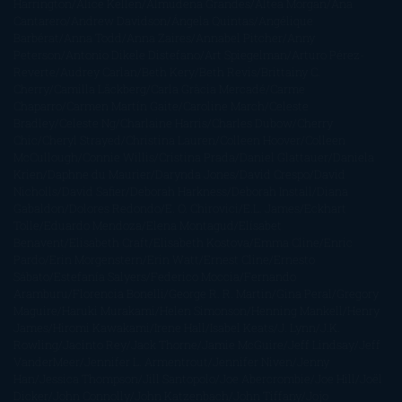
Harrington
Alice Kellen
Almudena Grandes
Altea Morgan
Ana
Cantarero
Andrew Davidson
Ángela Quintas
Angélique
Barbérat
Anna Todd
Anna Zaires
Annabel Pitcher
Anny
Peterson
Antonio Dikele Distefano
Art Spiegelman
Arturo Pérez-
Reverte
Audrey Carlan
Beth Kery
Beth Revis
Brittainy C.
Cherry
Camilla Läckberg
Carla Gràcia Mercadé
Carme
Chaparro
Carmen Martín Gaite
Caroline March
Celeste
Bradley
Celeste Ng
Charlaine Harris
Charles Dubow
Cherry
Chic
Cheryl Strayed
Christina Lauren
Colleen Hoover
Colleen
McCullough
Connie Willis
Cristina Prada
Daniel Glattauer
Daniela
Krien
Daphne du Maurier
Darynda Jones
David Crespo
David
Nicholls
David Safier
Deborah Harkness
Deborah Install
Diana
Gabaldon
Dolores Redondo
E. O. Chirovici
E.L. James
Eckhart
Tolle
Eduardo Mendoza
Elena Montagud
Elísabet
Benavent
Elisabeth Craft
Elisabeth Kostova
Emma Cline
Enric
Pardo
Erin Morgenstern
Erin Watt
Ernest Cline
Ernesto
Sábato
Estefanía Salyers
Federico Moccia
Fernando
Aramburu
Florencia Bonelli
George R. R. Martin
Gina Peral
Gregory
Maguire
Haruki Murakami
Helen Simonson
Henning Mankell
Henry
James
Hiromi Kawakami
Irene Hall
Isabel Keats
J. Lynn
J.K.
Rowling
Jacinto Rey
Jack Thorne
Jamie McGuire
Jeff Lindsay
Jeff
VanderMeer
Jennifer L. Armentrout
Jennifer Niven
Jenny
Han
Jessica Thompson
Jill Santopolo
Joe Abercrombie
Joe Hill
Joël
Dicker
John Connolly
John Katzenbach
John Tiffany
Jojo