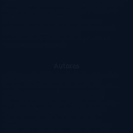
opinión
Narrativa
No ficción
Novela de misterio y suspense
Novela
Negra y Policiaca
Ocasiones especiales
Otros
Películas
Premio
Planeta
Próximas Publicaciones
Realismo
Mágico
Realista
Recomendaciones
Reseñas
Romance
paranormal
Romántica
Romántica Victoriana
Sagas
Segunda
mano
Sentimental
Series
Sobrevivir a una
novela
Terror
Test
Thriller
Trilogías
Uncategorized
Ya a la
venta
Young Adults
¡No me gusta!
Autores
@ZoeSwinger
Abigail Gibbs
Adam Nevill
Adriana Rubens
Alaitz
Leceaga
Alberto Méndez
Alejandro Castroguer
Alexis
Harrington
Alice Kellen
Almudena Grandes
Altea Morgan
Ana
Cantarero
Andrew Davidson
Ángela Quintas
Angélique
Barbérat
Anna Todd
Anna Zaires
Annabel Pitcher
Anny
Peterson
Antonio Dikele Distefano
Art Spiegelman
Arturo Pérez-
Reverte
Audrey Carlan
Beth Kery
Beth Revis
Brittainy C.
Cherry
Camilla Läckberg
Carla Gràcia Mercadé
Carme
Chaparro
Carmen Martín Gaite
Caroline March
Celeste
Bradley
Celeste Ng
Charlaine Harris
Charles Dubow
Cherry
Chic
Cheryl Strayed
Christina Lauren
Colleen Hoover
Colleen