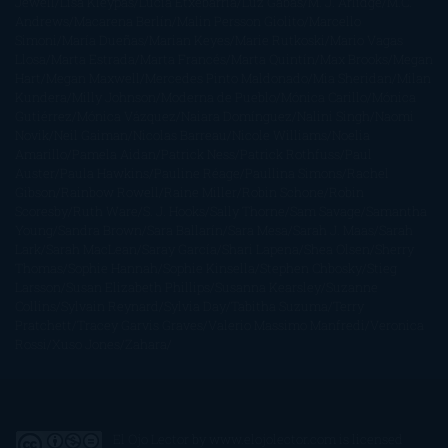
Jewell
Lisa Kleypas
Lucía Etxebarria
Luz Gabás
M. J. Arlidge
M.C.
Andrews
Macarena Berlín
Malin Persson Giolito
Marcello
Simoni
María Dueñas
Marian Keyes
Marie Rutkoski
Mario Vagas
Llosa
Marta Estrada
Marta Francés
Marta Quintín
Max Brooks
Megan
Hart
Megan Maxwell
Mercedes Pinto Maldonado
Mia Sheridan
Milan
Kundera
Milly Johnson
Moderna de Pueblo
Mónica Carillo
Mónica
Gutiérrez
Mónica Vázquez
Naiara Domínguez
Nalini Singh
Naomi
Novik
Neil Gaiman
Nicolas Barreau
Nicole Williams
Noelia
Amarillo
Pamela Aidan
Patrick Ness
Patrick Rothfuss
Paul
Auster
Paula Hawkins
Pauline Réage
Paullina Simons
Rachel
Gibson
Rainbow Rowell
Raine Miller
Robin Schone
Robin
Scoresby
Ruth Ware
S. J. Hooks
Sally Thorne
Sam Savage
Samantha
Young
Sandra Brown
Sara Ballarín
Sara Mesa
Sarah J. Maas
Sarah
Lark
Sarah MacLean
Saray García
Shari Lapena
Shea Olsen
Sherry
Thomas
Sophie Hannah
Sophie Kinsella
Stephen Chbosky
Stieg
Larsson
Susan Elizabeth Phillips
Susanna Kearsley
Suzanne
Collins
Sylvain Reynard
Sylvia Day
Tabitha Suzuma
Terry
Pratchett
Tracey Garvis Graves
Valerio Massimo Manfredi
Veronica
Rossi
Xuso Jones
Zahara
El Ojo Lector
by
www.elojolector.com
is licensed