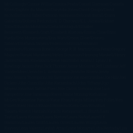
McCullough
Connie Willis
Cristina Prada
Daniel Glattauer
Daniela
Krien
Daphne du Maurier
Darynda Jones
David Crespo
David
Nicholls
David Safier
Deborah Harkness
Deborah Install
Diana
Gabaldon
Dolores Redondo
E. O. Chirovici
E.L. James
Eckhart
Tolle
Eduardo Mendoza
Elena Montagud
Elísabet
Benavent
Elisabeth Craft
Elisabeth Kostova
Emma Cline
Enric
Pardo
Erin Morgenstern
Erin Watt
Ernest Cline
Ernesto
Sábato
Estefanía Salyers
Federico Moccia
Fernando
Aramburu
Florencia Bonelli
George R. R. Martin
Gina Peral
Gregory
Maguire
Haruki Murakami
Helen Simonson
Henning Mankell
Henry
James
Hiromi Kawakami
Irene Hall
Isabel Keats
J. Lynn
J.K.
Rowling
Jacinto Rey
Jack Thorne
Jamie McGuire
Jeff Lindsay
Jeff
VanderMeer
Jennifer L. Armentrout
Jennifer Niven
Jenny
Han
Jessica Thompson
Jill Santopolo
Joe Abercrombie
Joe Hill
Joël
Dicker
John Connolly
John Katzenbach
John Tiffany
Jojo
Moyes
Jonathan Safran Foer
Jose Carlos Somoza
Jose Luis
Sampedro
José Saramago
Karen Marie Moning
Katharine
McGee
Katherine Pancol
Katie Khan
Katjia Millay
Ken Follet
Ken
Follett
Kent Haruf
Khaled Hosseini
Kiera Cass
Koushun
Takami
Kristin Hannah
Kyoichi Katayama
L.J. Smith
Laini
Taylor
Laura Kinsale
Laura Norton
Laura Nuño
Laurell K.
Hamilton
Lauren Groff
Lauren Oliver
Lauren Willig
Leisa
Rayven
Lena Valenti
Leylah Attar
Liane Moriarty
Lidia Herbada
Lisa