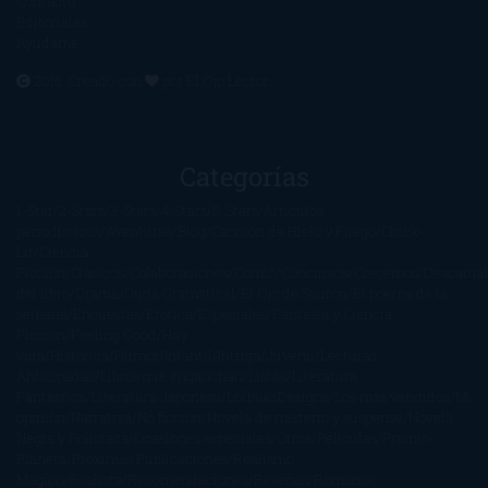
Contacto
Editoriales
Ayúdame
2016. Creado con
por
El Ojo Lector
.
Categorías
1-Star
2-Stars
3-Stars
4-Stars
5-Stars
Artículos
periodísticos
Aventuras
Blog
Canción de Hielo y Fuego
Chick-
Lit
Ciencia
Ficción
Clásicos
Colaboraciones
Comic
Concursos
Crecemos
Descarga
del libro
Drama
Duda Gramatical
El Ojo de Sauron
El poema de la
semana
Encuestas
Erótica
Especiales
Fantasía y Ciencia
Ficción
Feeling Good
Hay
vida
Histórica
Humor
Infantil
Intriga
Juvenil
Lecturas
Anticipadas
Libros que enganchan
Listas
Literatura
Fantástica
Literatura Japonesa
LofbuksDesigns
Los más vendidos
Mi
opinión
Narrativa
No ficción
Novela de misterio y suspense
Novela
Negra y Policiaca
Ocasiones especiales
Otros
Películas
Premio
Planeta
Próximas Publicaciones
Realismo
Mágico
Realista
Recomendaciones
Reseñas
Romance