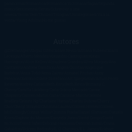
paranormal
Romántica
Romántica Victoriana
Sagas
Segunda
mano
Sentimental
Series
Sobrevivir a una
novela
Terror
Test
Thriller
Trilogías
Uncategorized
Ya a la
venta
Young Adults
¡No me gusta!
Autores
@ZoeSwinger
Abigail Gibbs
Adam Nevill
Adriana Rubens
Alaitz
Leceaga
Alberto Méndez
Alejandro Castroguer
Alexis
Harrington
Alice Kellen
Almudena Grandes
Altea Morgan
Ana
Cantarero
Andrew Davidson
Ángela Quintas
Angélique
Barbérat
Anna Todd
Anna Zaires
Annabel Pitcher
Anny
Peterson
Antonio Dikele Distefano
Art Spiegelman
Arturo Pérez-
Reverte
Audrey Carlan
Beth Kery
Beth Revis
Brittainy C.
Cherry
Camilla Läckberg
Carla Gràcia Mercadé
Carme
Chaparro
Carmen Martín Gaite
Caroline March
Celeste
Bradley
Celeste Ng
Charlaine Harris
Charles Dubow
Cherry
Chic
Cheryl Strayed
Christina Lauren
Colleen Hoover
Colleen
McCullough
Connie Willis
Cristina Prada
Daniel Glattauer
Daniela
Krien
Daphne du Maurier
Darynda Jones
David Crespo
David
Nicholls
David Safier
Deborah Harkness
Deborah Install
Diana
Gabaldon
Dolores Redondo
E. O. Chirovici
E.L. James
Eckhart