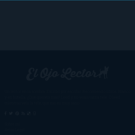
Un lector en la sombra. Escribo por escribir. Recomiendo libros. Blanco
y en botella. ¿Qué queréis más? Leed y no veáis tanta tele. O leed
mientras veis la tele, que eso es muy sano.
Sobre mí
Aviso Legal