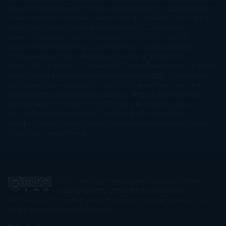
Kundera
Milly Johnson
Moderna de Pueblo
Mónica Carillo
Mónica
Gutiérrez
Mónica Vázquez
Naiara Domínguez
Nalini Singh
Naomi
Novik
Neil Gaiman
Nicolas Barreau
Nicole Williams
Noelia
Amarillo
Pamela Aidan
Patrick Ness
Patrick Rothfuss
Paul
Auster
Paula Hawkins
Pauline Réage
Paullina Simons
Rachel
Gibson
Rainbow Rowell
Raine Miller
Robin Schone
Robin
Scoresby
Ruth Ware
S. J. Hooks
Sally Thorne
Sam Savage
Samantha
Young
Sandra Brown
Sara Ballarín
Sara Mesa
Sarah J. Maas
Sarah
Lark
Sarah MacLean
Saray García
Shari Lapena
Shea Olsen
Sherry
Thomas
Sophie Hannah
Sophie Kinsella
Stephen Chbosky
Stieg
Larsson
Susan Elizabeth Phillips
Susanna Kearsley
Suzanne
Collins
Sylvain Reynard
Sylvia Day
Tabitha Suzuma
Terry
Pratchett
Tracey Garvis Graves
Valerio Massimo Manfredi
Veronica
Rossi
Xuso Jones
Zahara
El Ojo Lector
by
www.elojolector.com
is licensed
under a
Creative Commons Reconocimiento-
NoComercial-SinObraDerivada 3.0 Unported License
. Creado a partir
de la obra en
www.elojolector.com
.