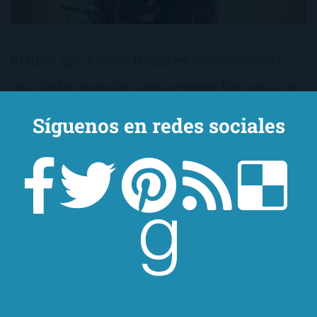
El libro que hoy os traigo es, posiblemente,
una de las grandes sensaciones literarias de
este año: Harry Potter y el legado maldito, la
Síguenos en redes sociales
octava historia de Harry Potter (o del
universo Harry Potter). Todo un must para
aquellos que hemos crecido y disfrutado con
la fascinante saga de J.K. Rowling, y que yo
empecé con auténtico miedo.