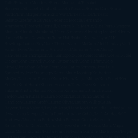
Tolle
Eduardo Mendoza
Elena Montagud
Elísabet
Benavent
Elisabeth Craft
Elisabeth Kostova
Emma Cline
Enric
Pardo
Erin Morgenstern
Erin Watt
Ernest Cline
Ernesto
Sábato
Estefanía Salyers
Federico Moccia
Fernando
Aramburu
Florencia Bonelli
George R. R. Martin
Gina Peral
Gregory
Maguire
Haruki Murakami
Helen Simonson
Henning Mankell
Henry
James
Hiromi Kawakami
Irene Hall
Isabel Keats
J. Lynn
J.K.
Rowling
Jacinto Rey
Jack Thorne
Jamie McGuire
Jeff Lindsay
Jeff
VanderMeer
Jennifer L. Armentrout
Jennifer Niven
Jenny
Han
Jessica Thompson
Jill Santopolo
Joe Abercrombie
Joe Hill
Joël
Dicker
John Connolly
John Katzenbach
John Tiffany
Jojo
Moyes
Jonathan Safran Foer
Jose Carlos Somoza
Jose Luis
Sampedro
José Saramago
Karen Marie Moning
Katharine
McGee
Katherine Pancol
Katie Khan
Katjia Millay
Ken Follet
Ken
Follett
Kent Haruf
Khaled Hosseini
Kiera Cass
Koushun
Takami
Kristin Hannah
Kyoichi Katayama
L.J. Smith
Laini
Taylor
Laura Kinsale
Laura Norton
Laura Nuño
Laurell K.
Hamilton
Lauren Groff
Lauren Oliver
Lauren Willig
Leisa
Rayven
Lena Valenti
Leylah Attar
Liane Moriarty
Lidia Herbada
Lisa
Jewell
Lisa Kleypas
Lucía Etxebarria
Luz Gabás
M. J. Arlidge
M.C.
Andrews
Macarena Berlín
Malin Persson Giolito
Marcello
Simoni
María Dueñas
Marian Keyes
Marie Rutkoski
Mario Vagas
Llosa
Marta Estrada
Marta Francés
Marta Quintín
Max Brooks
Megan
Hart
Megan Maxwell
Mercedes Pinto Maldonado
Mia Sheridan
Milan