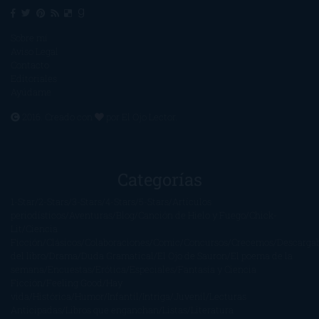
Sobre mí
Aviso Legal
Contacto
Editoriales
Ayúdame
2016. Creado con
por
El Ojo Lector
.
Categorías
1-Star
2-Stars
3-Stars
4-Stars
5-Stars
Artículos
periodísticos
Aventuras
Blog
Canción de Hielo y Fuego
Chick-
Lit
Ciencia
Ficción
Clásicos
Colaboraciones
Comic
Concursos
Crecemos
Descarga
del libro
Drama
Duda Gramatical
El Ojo de Sauron
El poema de la
semana
Encuestas
Erótica
Especiales
Fantasía y Ciencia
Ficción
Feeling Good
Hay
vida
Histórica
Humor
Infantil
Intriga
Juvenil
Lecturas
Anticipadas
Libros que enganchan
Listas
Literatura