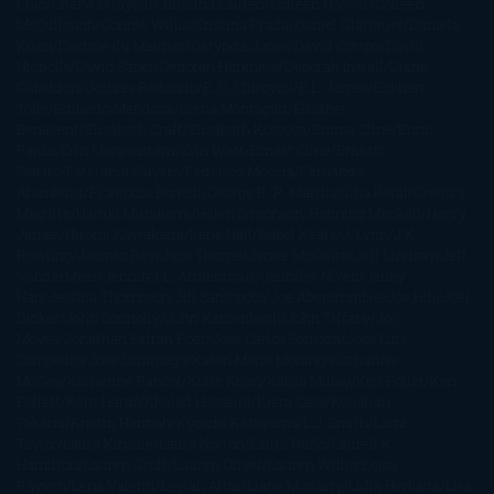
Chic
Cheryl Strayed
Christina Lauren
Colleen Hoover
Colleen
McCullough
Connie Willis
Cristina Prada
Daniel Glattauer
Daniela
Krien
Daphne du Maurier
Darynda Jones
David Crespo
David
Nicholls
David Safier
Deborah Harkness
Deborah Install
Diana
Gabaldon
Dolores Redondo
E. O. Chirovici
E.L. James
Eckhart
Tolle
Eduardo Mendoza
Elena Montagud
Elísabet
Benavent
Elisabeth Craft
Elisabeth Kostova
Emma Cline
Enric
Pardo
Erin Morgenstern
Erin Watt
Ernest Cline
Ernesto
Sábato
Estefanía Salyers
Federico Moccia
Fernando
Aramburu
Florencia Bonelli
George R. R. Martin
Gina Peral
Gregory
Maguire
Haruki Murakami
Helen Simonson
Henning Mankell
Henry
James
Hiromi Kawakami
Irene Hall
Isabel Keats
J. Lynn
J.K.
Rowling
Jacinto Rey
Jack Thorne
Jamie McGuire
Jeff Lindsay
Jeff
VanderMeer
Jennifer L. Armentrout
Jennifer Niven
Jenny
Han
Jessica Thompson
Jill Santopolo
Joe Abercrombie
Joe Hill
Joël
Dicker
John Connolly
John Katzenbach
John Tiffany
Jojo
Moyes
Jonathan Safran Foer
Jose Carlos Somoza
Jose Luis
Sampedro
José Saramago
Karen Marie Moning
Katharine
McGee
Katherine Pancol
Katie Khan
Katjia Millay
Ken Follet
Ken
Follett
Kent Haruf
Khaled Hosseini
Kiera Cass
Koushun
Takami
Kristin Hannah
Kyoichi Katayama
L.J. Smith
Laini
Taylor
Laura Kinsale
Laura Norton
Laura Nuño
Laurell K.
Hamilton
Lauren Groff
Lauren Oliver
Lauren Willig
Leisa
Rayven
Lena Valenti
Leylah Attar
Liane Moriarty
Lidia Herbada
Lisa