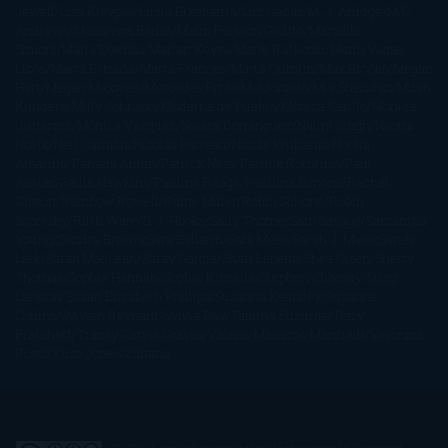
Jewell
Lisa Kleypas
Lucía Etxebarria
Luz Gabás
M. J. Arlidge
M.C.
Andrews
Macarena Berlín
Malin Persson Giolito
Marcello
Simoni
María Dueñas
Marian Keyes
Marie Rutkoski
Mario Vagas
Llosa
Marta Estrada
Marta Francés
Marta Quintín
Max Brooks
Megan
Hart
Megan Maxwell
Mercedes Pinto Maldonado
Mia Sheridan
Milan
Kundera
Milly Johnson
Moderna de Pueblo
Mónica Carillo
Mónica
Gutiérrez
Mónica Vázquez
Naiara Domínguez
Nalini Singh
Naomi
Novik
Neil Gaiman
Nicolas Barreau
Nicole Williams
Noelia
Amarillo
Pamela Aidan
Patrick Ness
Patrick Rothfuss
Paul
Auster
Paula Hawkins
Pauline Réage
Paullina Simons
Rachel
Gibson
Rainbow Rowell
Raine Miller
Robin Schone
Robin
Scoresby
Ruth Ware
S. J. Hooks
Sally Thorne
Sam Savage
Samantha
Young
Sandra Brown
Sara Ballarín
Sara Mesa
Sarah J. Maas
Sarah
Lark
Sarah MacLean
Saray García
Shari Lapena
Shea Olsen
Sherry
Thomas
Sophie Hannah
Sophie Kinsella
Stephen Chbosky
Stieg
Larsson
Susan Elizabeth Phillips
Susanna Kearsley
Suzanne
Collins
Sylvain Reynard
Sylvia Day
Tabitha Suzuma
Terry
Pratchett
Tracey Garvis Graves
Valerio Massimo Manfredi
Veronica
Rossi
Xuso Jones
Zahara