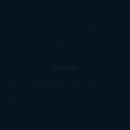
Fantástica
Literatura Japonesa
LofbuksDesigns
Los más vendidos
Mi
opinión
Narrativa
No ficción
Novela de misterio y suspense
Novela
Negra y Policiaca
Ocasiones especiales
Otros
Películas
Premio
Planeta
Próximas Publicaciones
Realismo
Mágico
Realista
Recomendaciones
Reseñas
Romance
paranormal
Romántica
Romántica Victoriana
Sagas
Segunda
mano
Sentimental
Series
Sobrevivir a una
novela
Terror
Test
Thriller
Trilogías
Uncategorized
Ya a la
venta
Young Adults
¡No me gusta!
Autores
@ZoeSwinger
Abigail Gibbs
Adam Nevill
Adriana Rubens
Alaitz
Leceaga
Alberto Méndez
Alejandro Castroguer
Alexis
Harrington
Alice Kellen
Almudena Grandes
Altea Morgan
Ana
Cantarero
Andrew Davidson
Ángela Quintas
Angélique
Barbérat
Anna Todd
Anna Zaires
Annabel Pitcher
Anny
Peterson
Antonio Dikele Distefano
Art Spiegelman
Arturo Pérez-
Reverte
Audrey Carlan
Beth Kery
Beth Revis
Brittainy C.
Cherry
Camilla Läckberg
Carla Gràcia Mercadé
Carme
Chaparro
Carmen Martín Gaite
Caroline March
Celeste
Bradley
Celeste Ng
Charlaine Harris
Charles Dubow
Cherry