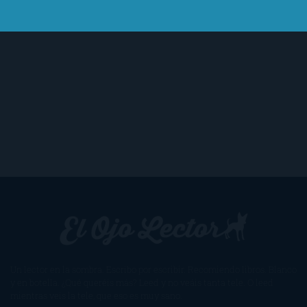
Un lector en la sombra. Escribo por escribir. Recomiendo libros. Blanco
y en botella. ¿Qué queréis más? Leed y no veáis tanta tele. O leed
mientras veis la tele, que eso es muy sano.