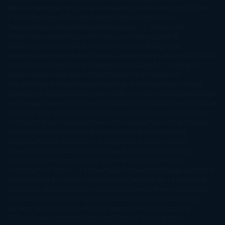
McGee
Katherine Pancol
Katie Khan
Katjia Millay
Ken Follet
Ken
Follett
Kent Haruf
Khaled Hosseini
Kiera Cass
Koushun
Takami
Kristin Hannah
Kyoichi Katayama
L.J. Smith
Laini
Taylor
Laura Kinsale
Laura Norton
Laura Nuño
Laurell K.
Hamilton
Lauren Groff
Lauren Oliver
Lauren Willig
Leisa
Rayven
Lena Valenti
Leylah Attar
Liane Moriarty
Lidia Herbada
Lisa
Jewell
Lisa Kleypas
Lucía Etxebarria
Luz Gabás
M. J. Arlidge
M.C.
Andrews
Macarena Berlín
Malin Persson Giolito
Marcello
Simoni
María Dueñas
Marian Keyes
Marie Rutkoski
Mario Vagas
Llosa
Marta Estrada
Marta Francés
Marta Quintín
Max Brooks
Megan
Hart
Megan Maxwell
Mercedes Pinto Maldonado
Mia Sheridan
Milan
Kundera
Milly Johnson
Moderna de Pueblo
Mónica Carillo
Mónica
Gutiérrez
Mónica Vázquez
Naiara Domínguez
Nalini Singh
Naomi
Novik
Neil Gaiman
Nicolas Barreau
Nicole Williams
Noelia
Amarillo
Pamela Aidan
Patrick Ness
Patrick Rothfuss
Paul
Auster
Paula Hawkins
Pauline Réage
Paullina Simons
Rachel
Gibson
Rainbow Rowell
Raine Miller
Robin Schone
Robin
Scoresby
Ruth Ware
S. J. Hooks
Sally Thorne
Sam Savage
Samantha
Young
Sandra Brown
Sara Ballarín
Sara Mesa
Sarah J. Maas
Sarah
Lark
Sarah MacLean
Saray García
Shari Lapena
Shea Olsen
Sherry
Thomas
Sophie Hannah
Sophie Kinsella
Stephen Chbosky
Stieg
Larsson
Susan Elizabeth Phillips
Susanna Kearsley
Suzanne
Collins
Sylvain Reynard
Sylvia Day
Tabitha Suzuma
Terry