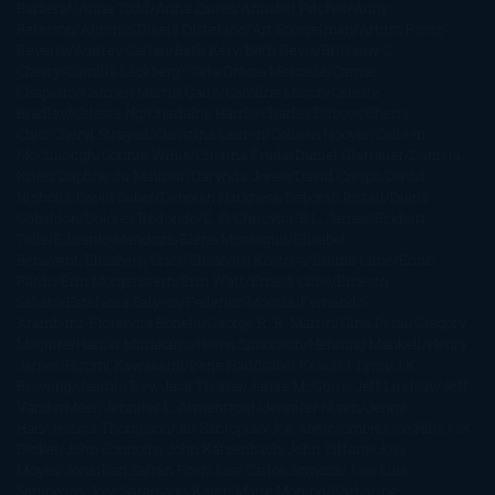
Barbérat
Anna Todd
Anna Zaires
Annabel Pitcher
Anny
Peterson
Antonio Dikele Distefano
Art Spiegelman
Arturo Pérez-
Reverte
Audrey Carlan
Beth Kery
Beth Revis
Brittainy C.
Cherry
Camilla Läckberg
Carla Gràcia Mercadé
Carme
Chaparro
Carmen Martín Gaite
Caroline March
Celeste
Bradley
Celeste Ng
Charlaine Harris
Charles Dubow
Cherry
Chic
Cheryl Strayed
Christina Lauren
Colleen Hoover
Colleen
McCullough
Connie Willis
Cristina Prada
Daniel Glattauer
Daniela
Krien
Daphne du Maurier
Darynda Jones
David Crespo
David
Nicholls
David Safier
Deborah Harkness
Deborah Install
Diana
Gabaldon
Dolores Redondo
E. O. Chirovici
E.L. James
Eckhart
Tolle
Eduardo Mendoza
Elena Montagud
Elísabet
Benavent
Elisabeth Craft
Elisabeth Kostova
Emma Cline
Enric
Pardo
Erin Morgenstern
Erin Watt
Ernest Cline
Ernesto
Sábato
Estefanía Salyers
Federico Moccia
Fernando
Aramburu
Florencia Bonelli
George R. R. Martin
Gina Peral
Gregory
Maguire
Haruki Murakami
Helen Simonson
Henning Mankell
Henry
James
Hiromi Kawakami
Irene Hall
Isabel Keats
J. Lynn
J.K.
Rowling
Jacinto Rey
Jack Thorne
Jamie McGuire
Jeff Lindsay
Jeff
VanderMeer
Jennifer L. Armentrout
Jennifer Niven
Jenny
Han
Jessica Thompson
Jill Santopolo
Joe Abercrombie
Joe Hill
Joël
Dicker
John Connolly
John Katzenbach
John Tiffany
Jojo
Moyes
Jonathan Safran Foer
Jose Carlos Somoza
Jose Luis
Sampedro
José Saramago
Karen Marie Moning
Katharine