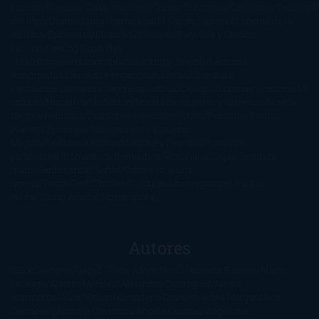
Ficción
Clásicos
Colaboraciones
Comic
Concursos
Crecemos
Descarga
del libro
Drama
Duda Gramatical
El Ojo de Sauron
El poema de la
semana
Encuestas
Erótica
Especiales
Fantasía y Ciencia
Ficción
Feeling Good
Hay
vida
Histórica
Humor
Infantil
Intriga
Juvenil
Lecturas
Anticipadas
Libros que enganchan
Listas
Literatura
Fantástica
Literatura Japonesa
LofbuksDesigns
Los más vendidos
Mi
opinión
Narrativa
No ficción
Novela de misterio y suspense
Novela
Negra y Policiaca
Ocasiones especiales
Otros
Películas
Premio
Planeta
Próximas Publicaciones
Realismo
Mágico
Realista
Recomendaciones
Reseñas
Romance
paranormal
Romántica
Romántica Victoriana
Sagas
Segunda
mano
Sentimental
Series
Sobrevivir a una
novela
Terror
Test
Thriller
Trilogías
Uncategorized
Ya a la
venta
Young Adults
¡No me gusta!
Autores
@ZoeSwinger
Abigail Gibbs
Adam Nevill
Adriana Rubens
Alaitz
Leceaga
Alberto Méndez
Alejandro Castroguer
Alexis
Harrington
Alice Kellen
Almudena Grandes
Altea Morgan
Ana
Cantarero
Andrew Davidson
Ángela Quintas
Angélique