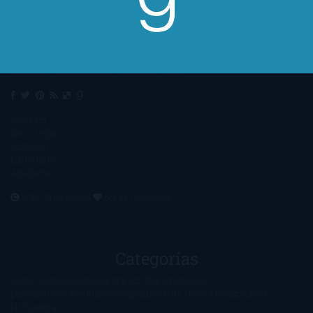
Un lector en la sombra. Escribo por escribir. Recomiendo libros. Blanco
y en botella. ¿Qué queréis más? Leed y no veáis tanta tele. O leed
mientras veis la tele, que eso es muy sano.
Sobre mí
Aviso Legal
Contacto
Editoriales
Ayúdame
2016. Creado con
por
El Ojo Lector
.
Categorías
1-Star
2-Stars
3-Stars
4-Stars
5-Stars
Artículos
periodísticos
Aventuras
Blog
Canción de Hielo y Fuego
Chick-
Lit
Ciencia