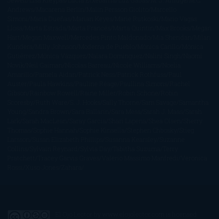
Jewell
Lisa Kleypas
Lucía Etxebarria
Luz Gabás
M. J. Arlidge
M.C.
Andrews
Macarena Berlín
Malin Persson Giolito
Marcello
Simoni
María Dueñas
Marian Keyes
Marie Rutkoski
Mario Vagas
Llosa
Marta Estrada
Marta Francés
Marta Quintín
Max Brooks
Megan
Hart
Megan Maxwell
Mercedes Pinto Maldonado
Mia Sheridan
Milan
Kundera
Milly Johnson
Moderna de Pueblo
Mónica Carillo
Mónica
Gutiérrez
Mónica Vázquez
Naiara Domínguez
Nalini Singh
Naomi
Novik
Neil Gaiman
Nicolas Barreau
Nicole Williams
Noelia
Amarillo
Pamela Aidan
Patrick Ness
Patrick Rothfuss
Paul
Auster
Paula Hawkins
Pauline Réage
Paullina Simons
Rachel
Gibson
Rainbow Rowell
Raine Miller
Robin Schone
Robin
Scoresby
Ruth Ware
S. J. Hooks
Sally Thorne
Sam Savage
Samantha
Young
Sandra Brown
Sara Ballarín
Sara Mesa
Sarah J. Maas
Sarah
Lark
Sarah MacLean
Saray García
Shari Lapena
Shea Olsen
Sherry
Thomas
Sophie Hannah
Sophie Kinsella
Stephen Chbosky
Stieg
Larsson
Susan Elizabeth Phillips
Susanna Kearsley
Suzanne
Collins
Sylvain Reynard
Sylvia Day
Tabitha Suzuma
Terry
Pratchett
Tracey Garvis Graves
Valerio Massimo Manfredi
Veronica
Rossi
Xuso Jones
Zahara
El Ojo Lector
by
www.elojolector.com
is licensed