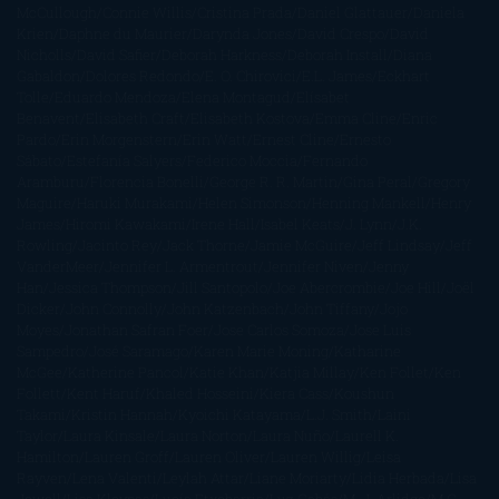
McCullough
Connie Willis
Cristina Prada
Daniel Glattauer
Daniela
Krien
Daphne du Maurier
Darynda Jones
David Crespo
David
Nicholls
David Safier
Deborah Harkness
Deborah Install
Diana
Gabaldon
Dolores Redondo
E. O. Chirovici
E.L. James
Eckhart
Tolle
Eduardo Mendoza
Elena Montagud
Elísabet
Benavent
Elisabeth Craft
Elisabeth Kostova
Emma Cline
Enric
Pardo
Erin Morgenstern
Erin Watt
Ernest Cline
Ernesto
Sábato
Estefanía Salyers
Federico Moccia
Fernando
Aramburu
Florencia Bonelli
George R. R. Martin
Gina Peral
Gregory
Maguire
Haruki Murakami
Helen Simonson
Henning Mankell
Henry
James
Hiromi Kawakami
Irene Hall
Isabel Keats
J. Lynn
J.K.
Rowling
Jacinto Rey
Jack Thorne
Jamie McGuire
Jeff Lindsay
Jeff
VanderMeer
Jennifer L. Armentrout
Jennifer Niven
Jenny
Han
Jessica Thompson
Jill Santopolo
Joe Abercrombie
Joe Hill
Joël
Dicker
John Connolly
John Katzenbach
John Tiffany
Jojo
Moyes
Jonathan Safran Foer
Jose Carlos Somoza
Jose Luis
Sampedro
José Saramago
Karen Marie Moning
Katharine
McGee
Katherine Pancol
Katie Khan
Katjia Millay
Ken Follet
Ken
Follett
Kent Haruf
Khaled Hosseini
Kiera Cass
Koushun
Takami
Kristin Hannah
Kyoichi Katayama
L.J. Smith
Laini
Taylor
Laura Kinsale
Laura Norton
Laura Nuño
Laurell K.
Hamilton
Lauren Groff
Lauren Oliver
Lauren Willig
Leisa
Rayven
Lena Valenti
Leylah Attar
Liane Moriarty
Lidia Herbada
Lisa