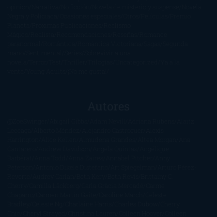
opinión
Narrativa
No ficción
Novela de misterio y suspense
Novela
Negra y Policiaca
Ocasiones especiales
Otros
Películas
Premio
Planeta
Próximas Publicaciones
Realismo
Mágico
Realista
Recomendaciones
Reseñas
Romance
paranormal
Romántica
Romántica Victoriana
Sagas
Segunda
mano
Sentimental
Series
Sobrevivir a una
novela
Terror
Test
Thriller
Trilogías
Uncategorized
Ya a la
venta
Young Adults
¡No me gusta!
Autores
@ZoeSwinger
Abigail Gibbs
Adam Nevill
Adriana Rubens
Alaitz
Leceaga
Alberto Méndez
Alejandro Castroguer
Alexis
Harrington
Alice Kellen
Almudena Grandes
Altea Morgan
Ana
Cantarero
Andrew Davidson
Ángela Quintas
Angélique
Barbérat
Anna Todd
Anna Zaires
Annabel Pitcher
Anny
Peterson
Antonio Dikele Distefano
Art Spiegelman
Arturo Pérez-
Reverte
Audrey Carlan
Beth Kery
Beth Revis
Brittainy C.
Cherry
Camilla Läckberg
Carla Gràcia Mercadé
Carme
Chaparro
Carmen Martín Gaite
Caroline March
Celeste
Bradley
Celeste Ng
Charlaine Harris
Charles Dubow
Cherry
Chic
Cheryl Strayed
Christina Lauren
Colleen Hoover
Colleen