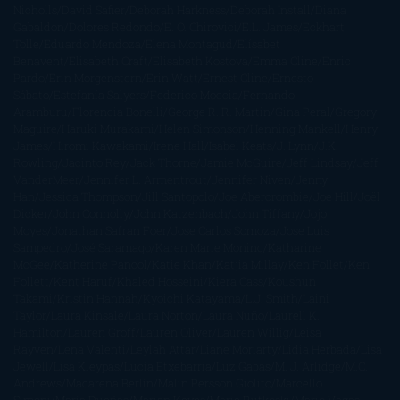
Nicholls
David Safier
Deborah Harkness
Deborah Install
Diana
Gabaldon
Dolores Redondo
E. O. Chirovici
E.L. James
Eckhart
Tolle
Eduardo Mendoza
Elena Montagud
Elísabet
Benavent
Elisabeth Craft
Elisabeth Kostova
Emma Cline
Enric
Pardo
Erin Morgenstern
Erin Watt
Ernest Cline
Ernesto
Sábato
Estefanía Salyers
Federico Moccia
Fernando
Aramburu
Florencia Bonelli
George R. R. Martin
Gina Peral
Gregory
Maguire
Haruki Murakami
Helen Simonson
Henning Mankell
Henry
James
Hiromi Kawakami
Irene Hall
Isabel Keats
J. Lynn
J.K.
Rowling
Jacinto Rey
Jack Thorne
Jamie McGuire
Jeff Lindsay
Jeff
VanderMeer
Jennifer L. Armentrout
Jennifer Niven
Jenny
Han
Jessica Thompson
Jill Santopolo
Joe Abercrombie
Joe Hill
Joël
Dicker
John Connolly
John Katzenbach
John Tiffany
Jojo
Moyes
Jonathan Safran Foer
Jose Carlos Somoza
Jose Luis
Sampedro
José Saramago
Karen Marie Moning
Katharine
McGee
Katherine Pancol
Katie Khan
Katjia Millay
Ken Follet
Ken
Follett
Kent Haruf
Khaled Hosseini
Kiera Cass
Koushun
Takami
Kristin Hannah
Kyoichi Katayama
L.J. Smith
Laini
Taylor
Laura Kinsale
Laura Norton
Laura Nuño
Laurell K.
Hamilton
Lauren Groff
Lauren Oliver
Lauren Willig
Leisa
Rayven
Lena Valenti
Leylah Attar
Liane Moriarty
Lidia Herbada
Lisa
Jewell
Lisa Kleypas
Lucía Etxebarria
Luz Gabás
M. J. Arlidge
M.C.
Andrews
Macarena Berlín
Malin Persson Giolito
Marcello