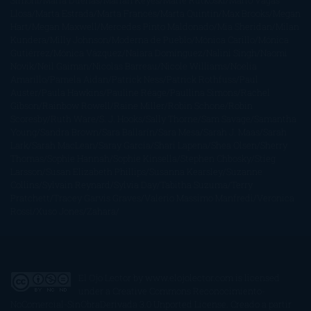
Simoni
María Dueñas
Marian Keyes
Marie Rutkoski
Mario Vagas
Llosa
Marta Estrada
Marta Francés
Marta Quintín
Max Brooks
Megan
Hart
Megan Maxwell
Mercedes Pinto Maldonado
Mia Sheridan
Milan
Kundera
Milly Johnson
Moderna de Pueblo
Mónica Carillo
Mónica
Gutiérrez
Mónica Vázquez
Naiara Domínguez
Nalini Singh
Naomi
Novik
Neil Gaiman
Nicolas Barreau
Nicole Williams
Noelia
Amarillo
Pamela Aidan
Patrick Ness
Patrick Rothfuss
Paul
Auster
Paula Hawkins
Pauline Réage
Paullina Simons
Rachel
Gibson
Rainbow Rowell
Raine Miller
Robin Schone
Robin
Scoresby
Ruth Ware
S. J. Hooks
Sally Thorne
Sam Savage
Samantha
Young
Sandra Brown
Sara Ballarín
Sara Mesa
Sarah J. Maas
Sarah
Lark
Sarah MacLean
Saray García
Shari Lapena
Shea Olsen
Sherry
Thomas
Sophie Hannah
Sophie Kinsella
Stephen Chbosky
Stieg
Larsson
Susan Elizabeth Phillips
Susanna Kearsley
Suzanne
Collins
Sylvain Reynard
Sylvia Day
Tabitha Suzuma
Terry
Pratchett
Tracey Garvis Graves
Valerio Massimo Manfredi
Veronica
Rossi
Xuso Jones
Zahara
El Ojo Lector
by
www.elojolector.com
is licensed
under a
Creative Commons Reconocimiento-
NoComercial-SinObraDerivada 3.0 Unported License
. Creado a partir