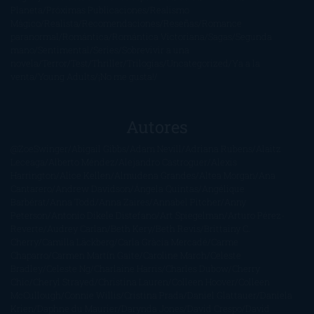
Planeta
Próximas Publicaciones
Realismo
Mágico
Realista
Recomendaciones
Reseñas
Romance
paranormal
Romántica
Romántica Victoriana
Sagas
Segunda
mano
Sentimental
Series
Sobrevivir a una
novela
Terror
Test
Thriller
Trilogías
Uncategorized
Ya a la
venta
Young Adults
¡No me gusta!
Autores
@ZoeSwinger
Abigail Gibbs
Adam Nevill
Adriana Rubens
Alaitz
Leceaga
Alberto Méndez
Alejandro Castroguer
Alexis
Harrington
Alice Kellen
Almudena Grandes
Altea Morgan
Ana
Cantarero
Andrew Davidson
Ángela Quintas
Angélique
Barbérat
Anna Todd
Anna Zaires
Annabel Pitcher
Anny
Peterson
Antonio Dikele Distefano
Art Spiegelman
Arturo Pérez-
Reverte
Audrey Carlan
Beth Kery
Beth Revis
Brittainy C.
Cherry
Camilla Läckberg
Carla Gràcia Mercadé
Carme
Chaparro
Carmen Martín Gaite
Caroline March
Celeste
Bradley
Celeste Ng
Charlaine Harris
Charles Dubow
Cherry
Chic
Cheryl Strayed
Christina Lauren
Colleen Hoover
Colleen
McCullough
Connie Willis
Cristina Prada
Daniel Glattauer
Daniela
Krien
Daphne du Maurier
Darynda Jones
David Crespo
David