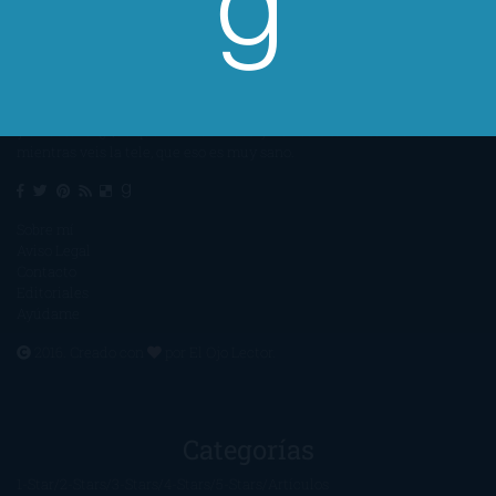
Un lector en la sombra. Escribo por escribir. Recomiendo libros. Blanco
y en botella. ¿Qué queréis más? Leed y no veáis tanta tele. O leed
mientras veis la tele, que eso es muy sano.
Sobre mí
Aviso Legal
Contacto
Editoriales
Ayúdame
2016. Creado con
por
El Ojo Lector
.
Categorías
1-Star
2-Stars
3-Stars
4-Stars
5-Stars
Artículos