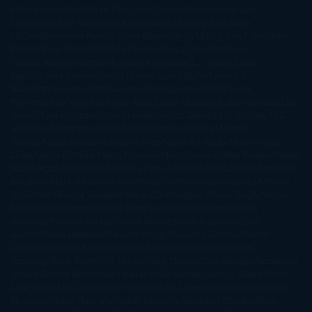
Moyes
Jonathan Safran Foer
Jose Carlos Somoza
Jose Luis
Sampedro
José Saramago
Karen Marie Moning
Katharine
McGee
Katherine Pancol
Katie Khan
Katjia Millay
Ken Follet
Ken
Follett
Kent Haruf
Khaled Hosseini
Kiera Cass
Koushun
Takami
Kristin Hannah
Kyoichi Katayama
L.J. Smith
Laini
Taylor
Laura Kinsale
Laura Norton
Laura Nuño
Laurell K.
Hamilton
Lauren Groff
Lauren Oliver
Lauren Willig
Leisa
Rayven
Lena Valenti
Leylah Attar
Liane Moriarty
Lidia Herbada
Lisa
Jewell
Lisa Kleypas
Lucía Etxebarria
Luz Gabás
M. J. Arlidge
M.C.
Andrews
Macarena Berlín
Malin Persson Giolito
Marcello
Simoni
María Dueñas
Marian Keyes
Marie Rutkoski
Mario Vagas
Llosa
Marta Estrada
Marta Francés
Marta Quintín
Max Brooks
Megan
Hart
Megan Maxwell
Mercedes Pinto Maldonado
Mia Sheridan
Milan
Kundera
Milly Johnson
Moderna de Pueblo
Mónica Carillo
Mónica
Gutiérrez
Mónica Vázquez
Naiara Domínguez
Nalini Singh
Naomi
Novik
Neil Gaiman
Nicolas Barreau
Nicole Williams
Noelia
Amarillo
Pamela Aidan
Patrick Ness
Patrick Rothfuss
Paul
Auster
Paula Hawkins
Pauline Réage
Paullina Simons
Rachel
Gibson
Rainbow Rowell
Raine Miller
Robin Schone
Robin
Scoresby
Ruth Ware
S. J. Hooks
Sally Thorne
Sam Savage
Samantha
Young
Sandra Brown
Sara Ballarín
Sara Mesa
Sarah J. Maas
Sarah
Lark
Sarah MacLean
Saray García
Shari Lapena
Shea Olsen
Sherry
Thomas
Sophie Hannah
Sophie Kinsella
Stephen Chbosky
Stieg