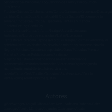
periodísticos
Aventuras
Blog
Canción de Hielo y Fuego
Chick-
Lit
Ciencia
Ficción
Clásicos
Colaboraciones
Comic
Concursos
Crecemos
Descarga
del libro
Drama
Duda Gramatical
El Ojo de Sauron
El poema de la
semana
Encuestas
Erótica
Especiales
Fantasía y Ciencia
Ficción
Feeling Good
Hay
vida
Histórica
Humor
Infantil
Intriga
Juvenil
Lecturas
Anticipadas
Libros que enganchan
Listas
Literatura
Fantástica
Literatura Japonesa
LofbuksDesigns
Los más vendidos
Mi
opinión
Narrativa
No ficción
Novela de misterio y suspense
Novela
Negra y Policiaca
Ocasiones especiales
Otros
Películas
Premio
Planeta
Próximas Publicaciones
Realismo
Mágico
Realista
Recomendaciones
Reseñas
Romance
paranormal
Romántica
Romántica Victoriana
Sagas
Segunda
mano
Sentimental
Series
Sobrevivir a una
novela
Terror
Test
Thriller
Trilogías
Uncategorized
Ya a la
venta
Young Adults
¡No me gusta!
Autores
@ZoeSwinger
Abigail Gibbs
Adam Nevill
Adriana Rubens
Alaitz
Leceaga
Alberto Méndez
Alejandro Castroguer
Alexis