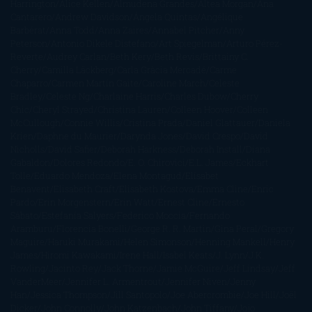
Harrington
Alice Kellen
Almudena Grandes
Altea Morgan
Ana
Cantarero
Andrew Davidson
Ángela Quintas
Angélique
Barbérat
Anna Todd
Anna Zaires
Annabel Pitcher
Anny
Peterson
Antonio Dikele Distefano
Art Spiegelman
Arturo Pérez-
Reverte
Audrey Carlan
Beth Kery
Beth Revis
Brittainy C.
Cherry
Camilla Läckberg
Carla Gràcia Mercadé
Carme
Chaparro
Carmen Martín Gaite
Caroline March
Celeste
Bradley
Celeste Ng
Charlaine Harris
Charles Dubow
Cherry
Chic
Cheryl Strayed
Christina Lauren
Colleen Hoover
Colleen
McCullough
Connie Willis
Cristina Prada
Daniel Glattauer
Daniela
Krien
Daphne du Maurier
Darynda Jones
David Crespo
David
Nicholls
David Safier
Deborah Harkness
Deborah Install
Diana
Gabaldon
Dolores Redondo
E. O. Chirovici
E.L. James
Eckhart
Tolle
Eduardo Mendoza
Elena Montagud
Elísabet
Benavent
Elisabeth Craft
Elisabeth Kostova
Emma Cline
Enric
Pardo
Erin Morgenstern
Erin Watt
Ernest Cline
Ernesto
Sábato
Estefanía Salyers
Federico Moccia
Fernando
Aramburu
Florencia Bonelli
George R. R. Martin
Gina Peral
Gregory
Maguire
Haruki Murakami
Helen Simonson
Henning Mankell
Henry
James
Hiromi Kawakami
Irene Hall
Isabel Keats
J. Lynn
J.K.
Rowling
Jacinto Rey
Jack Thorne
Jamie McGuire
Jeff Lindsay
Jeff
VanderMeer
Jennifer L. Armentrout
Jennifer Niven
Jenny
Han
Jessica Thompson
Jill Santopolo
Joe Abercrombie
Joe Hill
Joël
Dicker
John Connolly
John Katzenbach
John Tiffany
Jojo