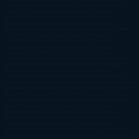
Han
Jessica Thompson
Jill Santopolo
Joe Abercrombie
Joe Hill
Joël
Dicker
John Connolly
John Katzenbach
John Tiffany
Jojo
Moyes
Jonathan Safran Foer
Jose Carlos Somoza
Jose Luis
Sampedro
José Saramago
Karen Marie Moning
Katharine
McGee
Katherine Pancol
Katie Khan
Katjia Millay
Ken Follet
Ken
Follett
Kent Haruf
Khaled Hosseini
Kiera Cass
Koushun
Takami
Kristin Hannah
Kyoichi Katayama
L.J. Smith
Laini
Taylor
Laura Kinsale
Laura Norton
Laura Nuño
Laurell K.
Hamilton
Lauren Groff
Lauren Oliver
Lauren Willig
Leisa
Rayven
Lena Valenti
Leylah Attar
Liane Moriarty
Lidia Herbada
Lisa
Jewell
Lisa Kleypas
Lucía Etxebarria
Luz Gabás
M. J. Arlidge
M.C.
Andrews
Macarena Berlín
Malin Persson Giolito
Marcello
Simoni
María Dueñas
Marian Keyes
Marie Rutkoski
Mario Vagas
Llosa
Marta Estrada
Marta Francés
Marta Quintín
Max Brooks
Megan
Hart
Megan Maxwell
Mercedes Pinto Maldonado
Mia Sheridan
Milan
Kundera
Milly Johnson
Moderna de Pueblo
Mónica Carillo
Mónica
Gutiérrez
Mónica Vázquez
Naiara Domínguez
Nalini Singh
Naomi
Novik
Neil Gaiman
Nicolas Barreau
Nicole Williams
Noelia
Amarillo
Pamela Aidan
Patrick Ness
Patrick Rothfuss
Paul
Auster
Paula Hawkins
Pauline Réage
Paullina Simons
Rachel
Gibson
Rainbow Rowell
Raine Miller
Robin Schone
Robin
Scoresby
Ruth Ware
S. J. Hooks
Sally Thorne
Sam Savage
Samantha
Young
Sandra Brown
Sara Ballarín
Sara Mesa
Sarah J. Maas
Sarah