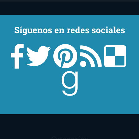
Síguenos en redes sociales
Un lector en la sombra. Escribo por escribir. Recomiendo libros. Blanco
y en botella. ¿Qué queréis más? Leed y no veáis tanta tele. O leed
mientras veis la tele, que eso es muy sano.
Sobre mí
Aviso Legal
Contacto
Editoriales
Ayúdame
2016. Creado con
por
El Ojo Lector
.
Categorías