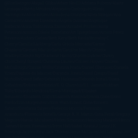
@ZoeSwinger
Abigail Gibbs
Adam Nevill
Adriana Rubens
Alaitz
Leceaga
Alberto Méndez
Alejandro Castroguer
Alexis
Harrington
Alice Kellen
Almudena Grandes
Altea Morgan
Ana
Cantarero
Andrew Davidson
Ángela Quintas
Angélique
Barbérat
Anna Todd
Anna Zaires
Annabel Pitcher
Anny
Peterson
Antonio Dikele Distefano
Art Spiegelman
Arturo Pérez-
Reverte
Audrey Carlan
Beth Kery
Beth Revis
Brittainy C.
Cherry
Camilla Läckberg
Carla Gràcia Mercadé
Carme
Chaparro
Carmen Martín Gaite
Caroline March
Celeste
Bradley
Celeste Ng
Charlaine Harris
Charles Dubow
Cherry
Chic
Cheryl Strayed
Christina Lauren
Colleen Hoover
Colleen
McCullough
Connie Willis
Cristina Prada
Daniel Glattauer
Daniela
Krien
Daphne du Maurier
Darynda Jones
David Crespo
David
Nicholls
David Safier
Deborah Harkness
Deborah Install
Diana
Gabaldon
Dolores Redondo
E. O. Chirovici
E.L. James
Eckhart
Tolle
Eduardo Mendoza
Elena Montagud
Elísabet
Benavent
Elisabeth Craft
Elisabeth Kostova
Emma Cline
Enric
Pardo
Erin Morgenstern
Erin Watt
Ernest Cline
Ernesto
Sábato
Estefanía Salyers
Federico Moccia
Fernando
Aramburu
Florencia Bonelli
George R. R. Martin
Gina Peral
Gregory
Maguire
Haruki Murakami
Helen Simonson
Henning Mankell
Henry
James
Hiromi Kawakami
Irene Hall
Isabel Keats
J. Lynn
J.K.
Rowling
Jacinto Rey
Jack Thorne
Jamie McGuire
Jeff Lindsay
Jeff
VanderMeer
Jennifer L. Armentrout
Jennifer Niven
Jenny