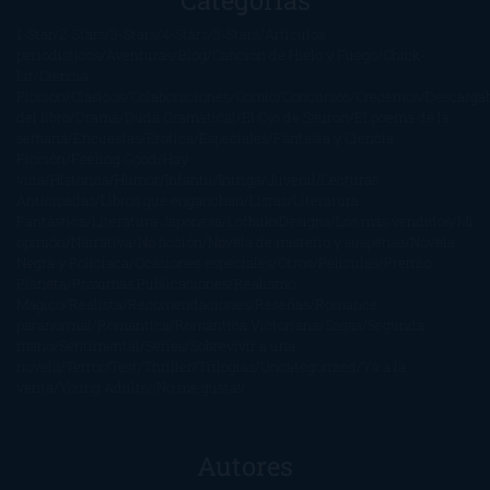
1-Star
2-Stars
3-Stars
4-Stars
5-Stars
Artículos
periodísticos
Aventuras
Blog
Canción de Hielo y Fuego
Chick-
Lit
Ciencia
Ficción
Clásicos
Colaboraciones
Comic
Concursos
Crecemos
Descarga
del libro
Drama
Duda Gramatical
El Ojo de Sauron
El poema de la
semana
Encuestas
Erótica
Especiales
Fantasía y Ciencia
Ficción
Feeling Good
Hay
vida
Histórica
Humor
Infantil
Intriga
Juvenil
Lecturas
Anticipadas
Libros que enganchan
Listas
Literatura
Fantástica
Literatura Japonesa
LofbuksDesigns
Los más vendidos
Mi
opinión
Narrativa
No ficción
Novela de misterio y suspense
Novela
Negra y Policiaca
Ocasiones especiales
Otros
Películas
Premio
Planeta
Próximas Publicaciones
Realismo
Mágico
Realista
Recomendaciones
Reseñas
Romance
paranormal
Romántica
Romántica Victoriana
Sagas
Segunda
mano
Sentimental
Series
Sobrevivir a una
novela
Terror
Test
Thriller
Trilogías
Uncategorized
Ya a la
venta
Young Adults
¡No me gusta!
Autores