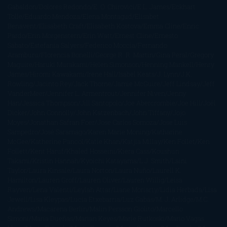
Gabaldon
Dolores Redondo
E. O. Chirovici
E.L. James
Eckhart
Tolle
Eduardo Mendoza
Elena Montagud
Elísabet
Benavent
Elisabeth Craft
Elisabeth Kostova
Emma Cline
Enric
Pardo
Erin Morgenstern
Erin Watt
Ernest Cline
Ernesto
Sábato
Estefanía Salyers
Federico Moccia
Fernando
Aramburu
Florencia Bonelli
George R. R. Martin
Gina Peral
Gregory
Maguire
Haruki Murakami
Helen Simonson
Henning Mankell
Henry
James
Hiromi Kawakami
Irene Hall
Isabel Keats
J. Lynn
J.K.
Rowling
Jacinto Rey
Jack Thorne
Jamie McGuire
Jeff Lindsay
Jeff
VanderMeer
Jennifer L. Armentrout
Jennifer Niven
Jenny
Han
Jessica Thompson
Jill Santopolo
Joe Abercrombie
Joe Hill
Joël
Dicker
John Connolly
John Katzenbach
John Tiffany
Jojo
Moyes
Jonathan Safran Foer
Jose Carlos Somoza
Jose Luis
Sampedro
José Saramago
Karen Marie Moning
Katharine
McGee
Katherine Pancol
Katie Khan
Katjia Millay
Ken Follet
Ken
Follett
Kent Haruf
Khaled Hosseini
Kiera Cass
Koushun
Takami
Kristin Hannah
Kyoichi Katayama
L.J. Smith
Laini
Taylor
Laura Kinsale
Laura Norton
Laura Nuño
Laurell K.
Hamilton
Lauren Groff
Lauren Oliver
Lauren Willig
Leisa
Rayven
Lena Valenti
Leylah Attar
Liane Moriarty
Lidia Herbada
Lisa
Jewell
Lisa Kleypas
Lucía Etxebarria
Luz Gabás
M. J. Arlidge
M.C.
Andrews
Macarena Berlín
Malin Persson Giolito
Marcello
Simoni
María Dueñas
Marian Keyes
Marie Rutkoski
Mario Vagas