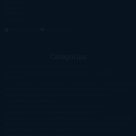
Aviso Legal
Contacto
Editoriales
Ayúdame
2016. Creado con
por
El Ojo Lector
.
Categorías
1-Star
2-Stars
3-Stars
4-Stars
5-Stars
Artículos
periodísticos
Aventuras
Blog
Canción de Hielo y Fuego
Chick-
Lit
Ciencia
Ficción
Clásicos
Colaboraciones
Comic
Concursos
Crecemos
Descarga
del libro
Drama
Duda Gramatical
El Ojo de Sauron
El poema de la
semana
Encuestas
Erótica
Especiales
Fantasía y Ciencia
Ficción
Feeling Good
Hay
vida
Histórica
Humor
Infantil
Intriga
Juvenil
Lecturas
Anticipadas
Libros que enganchan
Listas
Literatura
Fantástica
Literatura Japonesa
LofbuksDesigns
Los más vendidos
Mi
opinión
Narrativa
No ficción
Novela de misterio y suspense
Novela
Negra y Policiaca
Ocasiones especiales
Otros
Películas
Premio
Planeta
Próximas Publicaciones
Realismo