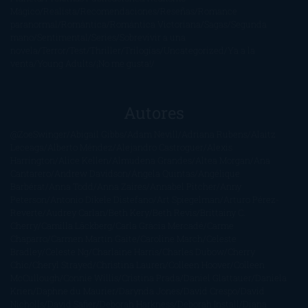
Mágico
Realista
Recomendaciones
Reseñas
Romance
paranormal
Romántica
Romántica Victoriana
Sagas
Segunda
mano
Sentimental
Series
Sobrevivir a una
novela
Terror
Test
Thriller
Trilogías
Uncategorized
Ya a la
venta
Young Adults
¡No me gusta!
Autores
@ZoeSwinger
Abigail Gibbs
Adam Nevill
Adriana Rubens
Alaitz
Leceaga
Alberto Méndez
Alejandro Castroguer
Alexis
Harrington
Alice Kellen
Almudena Grandes
Altea Morgan
Ana
Cantarero
Andrew Davidson
Ángela Quintas
Angélique
Barbérat
Anna Todd
Anna Zaires
Annabel Pitcher
Anny
Peterson
Antonio Dikele Distefano
Art Spiegelman
Arturo Pérez-
Reverte
Audrey Carlan
Beth Kery
Beth Revis
Brittainy C.
Cherry
Camilla Läckberg
Carla Gràcia Mercadé
Carme
Chaparro
Carmen Martín Gaite
Caroline March
Celeste
Bradley
Celeste Ng
Charlaine Harris
Charles Dubow
Cherry
Chic
Cheryl Strayed
Christina Lauren
Colleen Hoover
Colleen
McCullough
Connie Willis
Cristina Prada
Daniel Glattauer
Daniela
Krien
Daphne du Maurier
Darynda Jones
David Crespo
David
Nicholls
David Safier
Deborah Harkness
Deborah Install
Diana