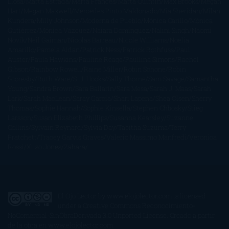
Llosa
Marta Estrada
Marta Francés
Marta Quintín
Max Brooks
Megan
Hart
Megan Maxwell
Mercedes Pinto Maldonado
Mia Sheridan
Milan
Kundera
Milly Johnson
Moderna de Pueblo
Mónica Carillo
Mónica
Gutiérrez
Mónica Vázquez
Naiara Domínguez
Nalini Singh
Naomi
Novik
Neil Gaiman
Nicolas Barreau
Nicole Williams
Noelia
Amarillo
Pamela Aidan
Patrick Ness
Patrick Rothfuss
Paul
Auster
Paula Hawkins
Pauline Réage
Paullina Simons
Rachel
Gibson
Rainbow Rowell
Raine Miller
Robin Schone
Robin
Scoresby
Ruth Ware
S. J. Hooks
Sally Thorne
Sam Savage
Samantha
Young
Sandra Brown
Sara Ballarín
Sara Mesa
Sarah J. Maas
Sarah
Lark
Sarah MacLean
Saray García
Shari Lapena
Shea Olsen
Sherry
Thomas
Sophie Hannah
Sophie Kinsella
Stephen Chbosky
Stieg
Larsson
Susan Elizabeth Phillips
Susanna Kearsley
Suzanne
Collins
Sylvain Reynard
Sylvia Day
Tabitha Suzuma
Terry
Pratchett
Tracey Garvis Graves
Valerio Massimo Manfredi
Veronica
Rossi
Xuso Jones
Zahara
El Ojo Lector
by
www.elojolector.com
is licensed
under a
Creative Commons Reconocimiento-
NoComercial-SinObraDerivada 3.0 Unported License
. Creado a partir
de la obra en
www.elojolector.com
.