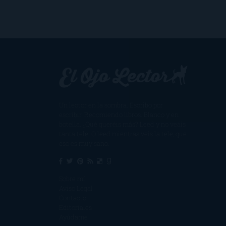
Un lector en la sombra. Escribo por
escribir. Recomiendo libros. Blanco y en
botella. ¿Qué queréis más? Leed y no veáis
tanta tele. O leed mientras veis la tele, que
eso es muy sano.
Sobre mí
Aviso Legal
Contacto
Editoriales
Ayúdame