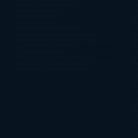
vendidos
Mi opinión
Narrativa
No
Jo
ficción
Novela de misterio y
Ha
suspense
Novela Negra y
Re
Policiaca
Ocasiones
Me
especiales
Otros
Películas
Premio
Cra
Planeta
Próximas Publicaciones
Realismo
Mo
Mágico
Realista
Recomendaciones
Reseñas
Romance
Sá
paranormal
Romántica
Romántica
Ar
Victoriana
Sagas
Segunda
Per
mano
Sentimental
Series
Sobrevivir a una
Si
novela
Terror
Test
Thriller
Trilogías
Uncategorized
Ya
Ka
a la venta
Young Adults
¡No me gusta!
Ro
Li
Ar
Th
Di
Tif
So
Mo
Kh
Ha
Ta
Sm