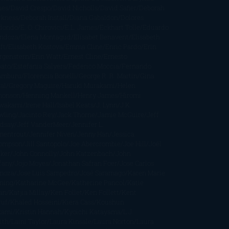
nes
David Crespo
David Nicholls
David Safier
Deborah
rkness
Deborah Install
Diana Gabaldon
Dolores
dondo
E. O. Chirovici
E.L. James
Eckhart Tolle
Eduardo
ndoza
Elena Montagud
Elísabet Benavent
Elisabeth
ft
Elisabeth Kostova
Emma Cline
Enric Pardo
Erin
rgenstern
Erin Watt
Ernest Cline
Ernesto
bato
Estefanía Salyers
Federico Moccia
Fernando
amburu
Florencia Bonelli
George R. R. Martin
Gina
al
Gregory Maguire
Haruki Murakami
Helen
monson
Henning Mankell
Henry James
Hiromi
wakami
Irene Hall
Isabel Keats
J. Lynn
J.K.
wling
Jacinto Rey
Jack Thorne
Jamie McGuire
Jeff
ndsay
Jeff VanderMeer
Jennifer L.
mentrout
Jennifer Niven
Jenny Han
Jessica
ompson
Jill Santopolo
Joe Abercrombie
Joe Hill
Joël
cker
John Connolly
John Katzenbach
John
fany
Jojo Moyes
Jonathan Safran Foer
Jose Carlos
moza
Jose Luis Sampedro
José Saramago
Karen Marie
ning
Katharine McGee
Katherine Pancol
Katie
an
Katjia Millay
Ken Follet
Ken Follett
Kent
ruf
Khaled Hosseini
Kiera Cass
Koushun
kami
Kristin Hannah
Kyoichi Katayama
L.J.
ith
Laini Taylor
Laura Kinsale
Laura Norton
Laura