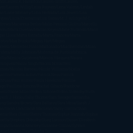
ño
Laurell K. Hamilton
Lauren Groff
Lauren
ver
Lauren Willig
Leisa Rayven
Lena Valenti
Leylah
ar
Liane Moriarty
Lidia Herbada
Lisa Jewell
Lisa
eypas
Lucía Etxebarria
Luz Gabás
M. J. Arlidge
M.C.
drews
Macarena Berlín
Malin Persson Giolito
Marcello
moni
María Dueñas
Marian Keyes
Marie Rutkoski
Mario
gas Llosa
Marta Estrada
Marta Francés
Marta
intín
Max Brooks
Megan Hart
Megan
xwell
Mercedes Pinto Maldonado
Mia Sheridan
Milan
ndera
Milly Johnson
Moderna de Pueblo
Mónica
illo
Mónica Gutiérrez
Mónica Vázquez
Naiara
mínguez
Nalini Singh
Naomi Novik
Neil
iman
Nicolas Barreau
Nicole Williams
Noelia
arillo
Pamela Aidan
Patrick Ness
Patrick
thfuss
Paul Auster
Paula Hawkins
Pauline
age
Paullina Simons
Rachel Gibson
Rainbow
well
Raine Miller
Robin Schone
Robin Scoresby
Ruth
re
S. J. Hooks
Sally Thorne
Sam Savage
Samantha
ung
Sandra Brown
Sara Ballarín
Sara Mesa
Sarah J.
as
Sarah Lark
Sarah MacLean
Saray García
Shari
pena
Shea Olsen
Sherry Thomas
Sophie Hannah
Sophie
sella
Stephen Chbosky
Stieg Larsson
Susan Elizabeth
llips
Susanna Kearsley
Suzanne Collins
Sylvain
ynard
Sylvia Day
Tabitha Suzuma
Terry