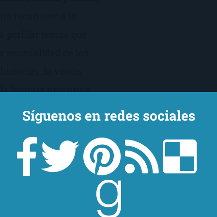
te reconocer a la
a perfilar temas que
a sensualidad de los
historias, la visión
 la historia argentina;
nado, como a medio
Síguenos en redes sociales