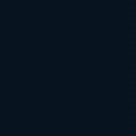
Nu
Oli
Att
Kl
An
Si
Va
Qu
Ma
Ku
Car
Do
Ga
Am
Ro
Ré
Ro
Wa
Yo
Ma
La
Kin
Phi
Re