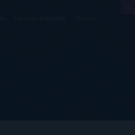
sts
Libros Que Enganchan
Contacto