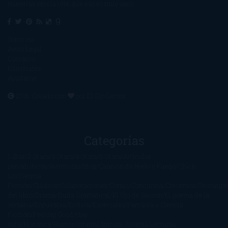
mientras veis la tele, que eso es muy sano.
Sobre mí
Aviso Legal
Contacto
Editoriales
Ayúdame
2016. Creado con
por
El Ojo Lector
.
Categorías
1-Star
2-Stars
3-Stars
4-Stars
5-Stars
Artículos
periodísticos
Aventuras
Blog
Canción de Hielo y Fuego
Chick-
Lit
Ciencia
Ficción
Clásicos
Colaboraciones
Comic
Concursos
Crecemos
Descarga
del libro
Drama
Duda Gramatical
El Ojo de Sauron
El poema de la
semana
Encuestas
Erótica
Especiales
Fantasía y Ciencia
Ficción
Feeling Good
Hay
vida
Histórica
Humor
Infantil
Intriga
Juvenil
Lecturas