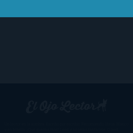
(stop).
Un lector en la sombra. Escribo por escribir. Recomiendo libros. Blanco
y en botella. ¿Qué queréis más? Leed y no veáis tanta tele. O leed