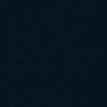
Bradley
Celeste Ng
Charlaine Harris
Charles Dubow
Cherry
Chic
Cheryl Strayed
Christina Lauren
Colleen Hoover
Colleen
McCullough
Connie Willis
Cristina Prada
Daniel Glattauer
Daniela
Krien
Daphne du Maurier
Darynda Jones
David Crespo
David
Nicholls
David Safier
Deborah Harkness
Deborah Install
Diana
Gabaldon
Dolores Redondo
E. O. Chirovici
E.L. James
Eckhart
Tolle
Eduardo Mendoza
Elena Montagud
Elísabet
Benavent
Elisabeth Craft
Elisabeth Kostova
Emma Cline
Enric
Pardo
Erin Morgenstern
Erin Watt
Ernest Cline
Ernesto
Sábato
Estefanía Salyers
Federico Moccia
Fernando
Aramburu
Florencia Bonelli
George R. R. Martin
Gina Peral
Gregory
Maguire
Haruki Murakami
Helen Simonson
Henning Mankell
Henry
James
Hiromi Kawakami
Irene Hall
Isabel Keats
J. Lynn
J.K.
Rowling
Jacinto Rey
Jack Thorne
Jamie McGuire
Jeff Lindsay
Jeff
VanderMeer
Jennifer L. Armentrout
Jennifer Niven
Jenny
Han
Jessica Thompson
Jill Santopolo
Joe Abercrombie
Joe Hill
Joël
Dicker
John Connolly
John Katzenbach
John Tiffany
Jojo
Moyes
Jonathan Safran Foer
Jose Carlos Somoza
Jose Luis
Sampedro
José Saramago
Karen Marie Moning
Katharine
McGee
Katherine Pancol
Katie Khan
Katjia Millay
Ken Follet
Ken
Follett
Kent Haruf
Khaled Hosseini
Kiera Cass
Koushun
Takami
Kristin Hannah
Kyoichi Katayama
L.J. Smith
Laini
Taylor
Laura Kinsale
Laura Norton
Laura Nuño
Laurell K.
Hamilton
Lauren Groff
Lauren Oliver
Lauren Willig
Leisa