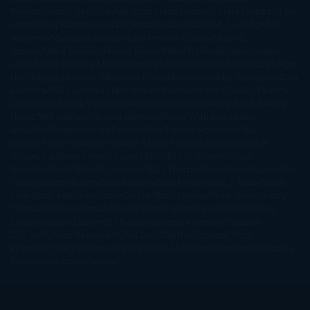
Rayven
Lena Valenti
Leylah Attar
Liane Moriarty
Lidia Herbada
Lisa
Jewell
Lisa Kleypas
Lucía Etxebarria
Luz Gabás
M. J. Arlidge
M.C.
Andrews
Macarena Berlín
Malin Persson Giolito
Marcello
Simoni
María Dueñas
Marian Keyes
Marie Rutkoski
Mario Vagas
Llosa
Marta Estrada
Marta Francés
Marta Quintín
Max Brooks
Megan
Hart
Megan Maxwell
Mercedes Pinto Maldonado
Mia Sheridan
Milan
Kundera
Milly Johnson
Moderna de Pueblo
Mónica Carillo
Mónica
Gutiérrez
Mónica Vázquez
Naiara Domínguez
Nalini Singh
Naomi
Novik
Neil Gaiman
Nicolas Barreau
Nicole Williams
Noelia
Amarillo
Pamela Aidan
Patrick Ness
Patrick Rothfuss
Paul
Auster
Paula Hawkins
Pauline Réage
Paullina Simons
Rachel
Gibson
Rainbow Rowell
Raine Miller
Robin Schone
Robin
Scoresby
Ruth Ware
S. J. Hooks
Sally Thorne
Sam Savage
Samantha
Young
Sandra Brown
Sara Ballarín
Sara Mesa
Sarah J. Maas
Sarah
Lark
Sarah MacLean
Saray García
Shari Lapena
Shea Olsen
Sherry
Thomas
Sophie Hannah
Sophie Kinsella
Stephen Chbosky
Stieg
Larsson
Susan Elizabeth Phillips
Susanna Kearsley
Suzanne
Collins
Sylvain Reynard
Sylvia Day
Tabitha Suzuma
Terry
Pratchett
Tracey Garvis Graves
Valerio Massimo Manfredi
Veronica
Rossi
Xuso Jones
Zahara