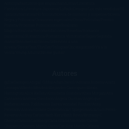
Anticipadas
Libros que enganchan
Listas
Literatura
Fantástica
Literatura Japonesa
LofbuksDesigns
Los más vendidos
Mi
opinión
Narrativa
No ficción
Novela de misterio y suspense
Novela
Negra y Policiaca
Ocasiones especiales
Otros
Películas
Premio
Planeta
Próximas Publicaciones
Realismo
Mágico
Realista
Recomendaciones
Reseñas
Romance
paranormal
Romántica
Romántica Victoriana
Sagas
Segunda
mano
Sentimental
Series
Sobrevivir a una
novela
Terror
Test
Thriller
Trilogías
Uncategorized
Ya a la
venta
Young Adults
¡No me gusta!
Autores
@ZoeSwinger
Abigail Gibbs
Adam Nevill
Adriana Rubens
Alaitz
Leceaga
Alberto Méndez
Alejandro Castroguer
Alexis
Harrington
Alice Kellen
Almudena Grandes
Altea Morgan
Ana
Cantarero
Andrew Davidson
Ángela Quintas
Angélique
Barbérat
Anna Todd
Anna Zaires
Annabel Pitcher
Anny
Peterson
Antonio Dikele Distefano
Art Spiegelman
Arturo Pérez-
Reverte
Audrey Carlan
Beth Kery
Beth Revis
Brittainy C.
Cherry
Camilla Läckberg
Carla Gràcia Mercadé
Carme
Chaparro
Carmen Martín Gaite
Caroline March
Celeste