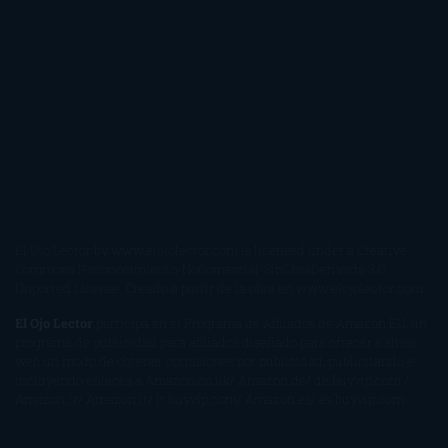
El Ojo Lector
by
www.elojolector.com
is licensed under a
Creative
Commons Reconocimiento-NoComercial-SinObraDerivada 3.0
Unported License
. Creado a partir de la obra en
www.elojolector.com
.
El Ojo Lector
participa en el Programa de Afiliados de Amazon EU, un
programa de publicidad para afiliados diseñado para ofrecer a sitios
web un modo de obtener comisiones por publicidad, publicitando e
incluyendo enlaces a Amazon.co.uk/ Amazon.de/ de.buyvip.com /
Amazon.fr/ Amazon.it/ it.buyvip.com/ Amazon.es/ es.buyvip.com.