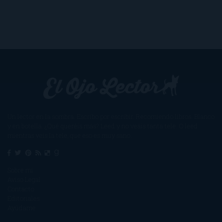
Un lector en la sombra. Escribo por escribir. Recomiendo libros. Blanco
y en botella. ¿Qué queréis más? Leed y no veáis tanta tele. O leed
mientras veis la tele, que eso es muy sano.
Sobre mí
Aviso Legal
Contacto
Editoriales
Ayúdame