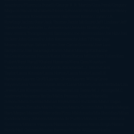
Aramburu
Florencia Bonelli
George R. R. Martin
Gina Peral
Gregory
Maguire
Haruki Murakami
Helen Simonson
Henning Mankell
Henry
James
Hiromi Kawakami
Irene Hall
Isabel Keats
J. Lynn
J.K.
Rowling
Jacinto Rey
Jack Thorne
Jamie McGuire
Jeff Lindsay
Jeff
VanderMeer
Jennifer L. Armentrout
Jennifer Niven
Jenny
Han
Jessica Thompson
Jill Santopolo
Joe Abercrombie
Joe Hill
Joël
Dicker
John Connolly
John Katzenbach
John Tiffany
Jojo
Moyes
Jonathan Safran Foer
Jose Carlos Somoza
Jose Luis
Sampedro
José Saramago
Karen Marie Moning
Katharine
McGee
Katherine Pancol
Katie Khan
Katjia Millay
Ken Follet
Ken
Follett
Kent Haruf
Khaled Hosseini
Kiera Cass
Koushun
Takami
Kristin Hannah
Kyoichi Katayama
L.J. Smith
Laini
Taylor
Laura Kinsale
Laura Norton
Laura Nuño
Laurell K.
Hamilton
Lauren Groff
Lauren Oliver
Lauren Willig
Leisa
Rayven
Lena Valenti
Leylah Attar
Liane Moriarty
Lidia Herbada
Lisa
Jewell
Lisa Kleypas
Lucía Etxebarria
Luz Gabás
M. J. Arlidge
M.C.
Andrews
Macarena Berlín
Malin Persson Giolito
Marcello
Simoni
María Dueñas
Marian Keyes
Marie Rutkoski
Mario Vagas
Llosa
Marta Estrada
Marta Francés
Marta Quintín
Max Brooks
Megan
Hart
Megan Maxwell
Mercedes Pinto Maldonado
Mia Sheridan
Milan
Kundera
Milly Johnson
Moderna de Pueblo
Mónica Carillo
Mónica
Gutiérrez
Mónica Vázquez
Naiara Domínguez
Nalini Singh
Naomi
Novik
Neil Gaiman
Nicolas Barreau
Nicole Williams
Noelia