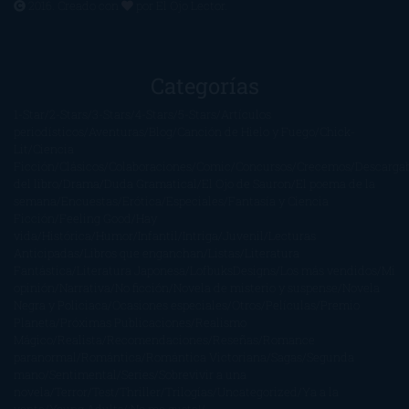
2016. Creado con
por
El Ojo Lector
.
Categorías
1-Star
2-Stars
3-Stars
4-Stars
5-Stars
Artículos
periodísticos
Aventuras
Blog
Canción de Hielo y Fuego
Chick-
Lit
Ciencia
Ficción
Clásicos
Colaboraciones
Comic
Concursos
Crecemos
Descarga
del libro
Drama
Duda Gramatical
El Ojo de Sauron
El poema de la
semana
Encuestas
Erótica
Especiales
Fantasía y Ciencia
Ficción
Feeling Good
Hay
vida
Histórica
Humor
Infantil
Intriga
Juvenil
Lecturas
Anticipadas
Libros que enganchan
Listas
Literatura
Fantástica
Literatura Japonesa
LofbuksDesigns
Los más vendidos
Mi
opinión
Narrativa
No ficción
Novela de misterio y suspense
Novela
Negra y Policiaca
Ocasiones especiales
Otros
Películas
Premio
Planeta
Próximas Publicaciones
Realismo
Mágico
Realista
Recomendaciones
Reseñas
Romance
paranormal
Romántica
Romántica Victoriana
Sagas
Segunda
mano
Sentimental
Series
Sobrevivir a una
novela
Terror
Test
Thriller
Trilogías
Uncategorized
Ya a la
venta
Young Adults
¡No me gusta!