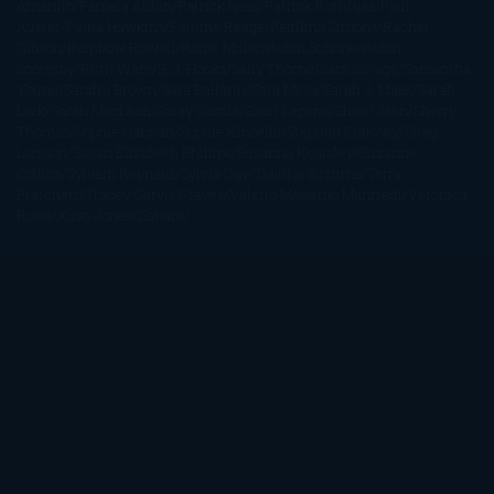
Amarillo
Pamela Aidan
Patrick Ness
Patrick Rothfuss
Paul
Auster
Paula Hawkins
Pauline Réage
Paullina Simons
Rachel
Gibson
Rainbow Rowell
Raine Miller
Robin Schone
Robin
Scoresby
Ruth Ware
S. J. Hooks
Sally Thorne
Sam Savage
Samantha
Young
Sandra Brown
Sara Ballarín
Sara Mesa
Sarah J. Maas
Sarah
Lark
Sarah MacLean
Saray García
Shari Lapena
Shea Olsen
Sherry
Thomas
Sophie Hannah
Sophie Kinsella
Stephen Chbosky
Stieg
Larsson
Susan Elizabeth Phillips
Susanna Kearsley
Suzanne
Collins
Sylvain Reynard
Sylvia Day
Tabitha Suzuma
Terry
Pratchett
Tracey Garvis Graves
Valerio Massimo Manfredi
Veronica
Rossi
Xuso Jones
Zahara