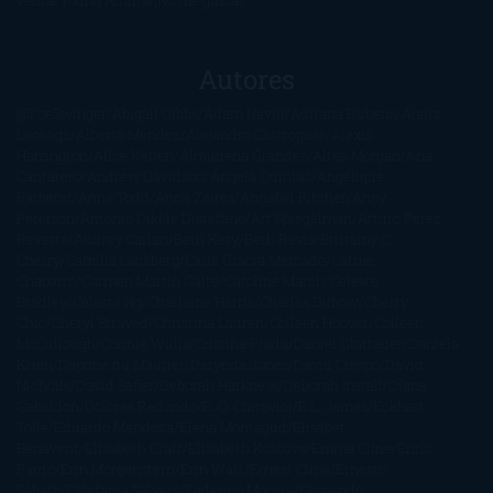
Autores
@ZoeSwinger
Abigail Gibbs
Adam Nevill
Adriana Rubens
Alaitz
Leceaga
Alberto Méndez
Alejandro Castroguer
Alexis
Harrington
Alice Kellen
Almudena Grandes
Altea Morgan
Ana
Cantarero
Andrew Davidson
Ángela Quintas
Angélique
Barbérat
Anna Todd
Anna Zaires
Annabel Pitcher
Anny
Peterson
Antonio Dikele Distefano
Art Spiegelman
Arturo Pérez-
Reverte
Audrey Carlan
Beth Kery
Beth Revis
Brittainy C.
Cherry
Camilla Läckberg
Carla Gràcia Mercadé
Carme
Chaparro
Carmen Martín Gaite
Caroline March
Celeste
Bradley
Celeste Ng
Charlaine Harris
Charles Dubow
Cherry
Chic
Cheryl Strayed
Christina Lauren
Colleen Hoover
Colleen
McCullough
Connie Willis
Cristina Prada
Daniel Glattauer
Daniela
Krien
Daphne du Maurier
Darynda Jones
David Crespo
David
Nicholls
David Safier
Deborah Harkness
Deborah Install
Diana
Gabaldon
Dolores Redondo
E. O. Chirovici
E.L. James
Eckhart
Tolle
Eduardo Mendoza
Elena Montagud
Elísabet
Benavent
Elisabeth Craft
Elisabeth Kostova
Emma Cline
Enric
Pardo
Erin Morgenstern
Erin Watt
Ernest Cline
Ernesto
Sábato
Estefanía Salyers
Federico Moccia
Fernando