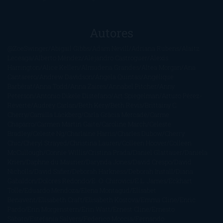
Autores
@ZoeSwinger
Abigail Gibbs
Adam Nevill
Adriana Rubens
Alaitz
Leceaga
Alberto Méndez
Alejandro Castroguer
Alexis
Harrington
Alice Kellen
Almudena Grandes
Altea Morgan
Ana
Cantarero
Andrew Davidson
Ángela Quintas
Angélique
Barbérat
Anna Todd
Anna Zaires
Annabel Pitcher
Anny
Peterson
Antonio Dikele Distefano
Art Spiegelman
Arturo Pérez-
Reverte
Audrey Carlan
Beth Kery
Beth Revis
Brittainy C.
Cherry
Camilla Läckberg
Carla Gràcia Mercadé
Carme
Chaparro
Carmen Martín Gaite
Caroline March
Celeste
Bradley
Celeste Ng
Charlaine Harris
Charles Dubow
Cherry
Chic
Cheryl Strayed
Christina Lauren
Colleen Hoover
Colleen
McCullough
Connie Willis
Cristina Prada
Daniel Glattauer
Daniela
Krien
Daphne du Maurier
Darynda Jones
David Crespo
David
Nicholls
David Safier
Deborah Harkness
Deborah Install
Diana
Gabaldon
Dolores Redondo
E. O. Chirovici
E.L. James
Eckhart
Tolle
Eduardo Mendoza
Elena Montagud
Elísabet
Benavent
Elisabeth Craft
Elisabeth Kostova
Emma Cline
Enric
Pardo
Erin Morgenstern
Erin Watt
Ernest Cline
Ernesto
Sábato
Estefanía Salyers
Federico Moccia
Fernando