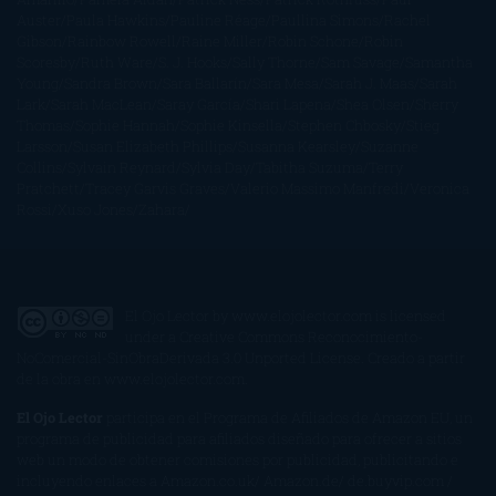
Auster
Paula Hawkins
Pauline Réage
Paullina Simons
Rachel
Gibson
Rainbow Rowell
Raine Miller
Robin Schone
Robin
Scoresby
Ruth Ware
S. J. Hooks
Sally Thorne
Sam Savage
Samantha
Young
Sandra Brown
Sara Ballarín
Sara Mesa
Sarah J. Maas
Sarah
Lark
Sarah MacLean
Saray García
Shari Lapena
Shea Olsen
Sherry
Thomas
Sophie Hannah
Sophie Kinsella
Stephen Chbosky
Stieg
Larsson
Susan Elizabeth Phillips
Susanna Kearsley
Suzanne
Collins
Sylvain Reynard
Sylvia Day
Tabitha Suzuma
Terry
Pratchett
Tracey Garvis Graves
Valerio Massimo Manfredi
Veronica
Rossi
Xuso Jones
Zahara
El Ojo Lector
by
www.elojolector.com
is licensed
under a
Creative Commons Reconocimiento-
NoComercial-SinObraDerivada 3.0 Unported License
. Creado a partir
de la obra en
www.elojolector.com
.
El Ojo Lector
participa en el Programa de Afiliados de Amazon EU, un
programa de publicidad para afiliados diseñado para ofrecer a sitios
web un modo de obtener comisiones por publicidad, publicitando e
incluyendo enlaces a Amazon.co.uk/ Amazon.de/ de.buyvip.com /