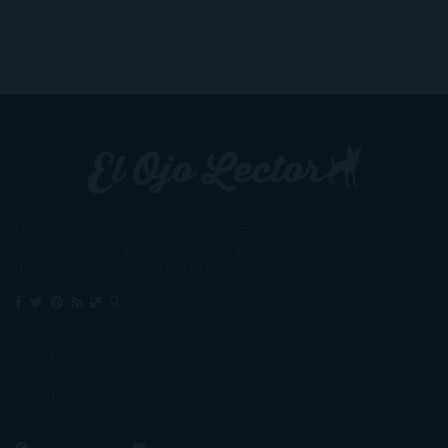
Un lector en la sombra. Escribo por escribir. Recomiendo libros. Blanco
y en botella. ¿Qué queréis más? Leed y no veáis tanta tele. O leed
mientras veis la tele, que eso es muy sano.
Sobre mí
Aviso Legal
Contacto
Editoriales
Ayúdame