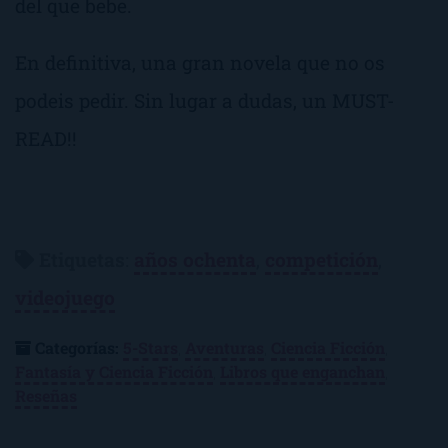
del que bebe.
En definitiva, una gran novela que no os
podeis pedir. Sin lugar a dudas, un MUST-
READ!!
Etiquetas
:
años ochenta
,
competición
,
videojuego
Categorías:
5-Stars
,
Aventuras
,
Ciencia Ficción
,
Fantasía y Ciencia Ficción
,
Libros que enganchan
,
Reseñas