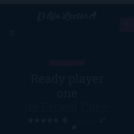
RESEÑA
Ready player
one
de
Ernest Cline
Hace 11 años
16/09/15
1