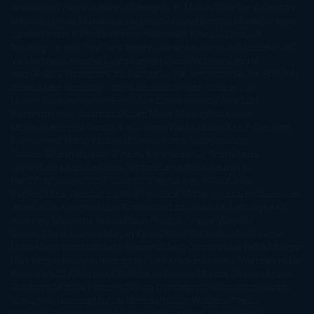
Aramburu
Florencia Bonelli
George R. R. Martin
Gina Peral
Gregory
Maguire
Haruki Murakami
Helen Simonson
Henning Mankell
Henry
James
Hiromi Kawakami
Irene Hall
Isabel Keats
J. Lynn
J.K.
Rowling
Jacinto Rey
Jack Thorne
Jamie McGuire
Jeff Lindsay
Jeff
VanderMeer
Jennifer L. Armentrout
Jennifer Niven
Jenny
Han
Jessica Thompson
Jill Santopolo
Joe Abercrombie
Joe Hill
Joël
Dicker
John Connolly
John Katzenbach
John Tiffany
Jojo
Moyes
Jonathan Safran Foer
Jose Carlos Somoza
Jose Luis
Sampedro
José Saramago
Karen Marie Moning
Katharine
McGee
Katherine Pancol
Katie Khan
Katjia Millay
Ken Follet
Ken
Follett
Kent Haruf
Khaled Hosseini
Kiera Cass
Koushun
Takami
Kristin Hannah
Kyoichi Katayama
L.J. Smith
Laini
Taylor
Laura Kinsale
Laura Norton
Laura Nuño
Laurell K.
Hamilton
Lauren Groff
Lauren Oliver
Lauren Willig
Leisa
Rayven
Lena Valenti
Leylah Attar
Liane Moriarty
Lidia Herbada
Lisa
Jewell
Lisa Kleypas
Lucía Etxebarria
Luz Gabás
M. J. Arlidge
M.C.
Andrews
Macarena Berlín
Malin Persson Giolito
Marcello
Simoni
María Dueñas
Marian Keyes
Marie Rutkoski
Mario Vagas
Llosa
Marta Estrada
Marta Francés
Marta Quintín
Max Brooks
Megan
Hart
Megan Maxwell
Mercedes Pinto Maldonado
Mia Sheridan
Milan
Kundera
Milly Johnson
Moderna de Pueblo
Mónica Carillo
Mónica
Gutiérrez
Mónica Vázquez
Naiara Domínguez
Nalini Singh
Naomi
Novik
Neil Gaiman
Nicolas Barreau
Nicole Williams
Noelia
Amarillo
Pamela Aidan
Patrick Ness
Patrick Rothfuss
Paul