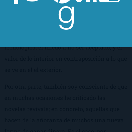
realmente lo que engancha de libro. Luego
tenemos alguna que otra historia de amor, y
como buen libro distópico una excelente
reflexión sobre el mundo actual, la soledad
tecnólogica, el miedo a no ser aceptado, y el
valor de lo interior en contraposición a lo que
se ve en el el exterior.
Por otra parte, también soy consciente de que
en muchas ocasiones he criticado las
novelas
revivals;
en concreto, aquellas que
hacen de la añoranza de muchos una nueva
forma de ganar dinero. Es el caso, por