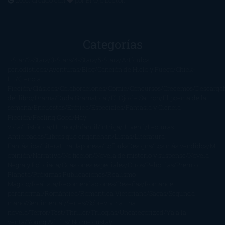
2016. Creado con
por
El Ojo Lector
.
Categorías
1-Star
2-Stars
3-Stars
4-Stars
5-Stars
Artículos
periodísticos
Aventuras
Blog
Canción de Hielo y Fuego
Chick-
Lit
Ciencia
Ficción
Clásicos
Colaboraciones
Comic
Concursos
Crecemos
Descarga
del libro
Drama
Duda Gramatical
El Ojo de Sauron
El poema de la
semana
Encuestas
Erótica
Especiales
Fantasía y Ciencia
Ficción
Feeling Good
Hay
vida
Histórica
Humor
Infantil
Intriga
Juvenil
Lecturas
Anticipadas
Libros que enganchan
Listas
Literatura
Fantástica
Literatura Japonesa
LofbuksDesigns
Los más vendidos
Mi
opinión
Narrativa
No ficción
Novela de misterio y suspense
Novela
Negra y Policiaca
Ocasiones especiales
Otros
Películas
Premio
Planeta
Próximas Publicaciones
Realismo
Mágico
Realista
Recomendaciones
Reseñas
Romance
paranormal
Romántica
Romántica Victoriana
Sagas
Segunda
mano
Sentimental
Series
Sobrevivir a una
novela
Terror
Test
Thriller
Trilogías
Uncategorized
Ya a la
venta
Young Adults
¡No me gusta!