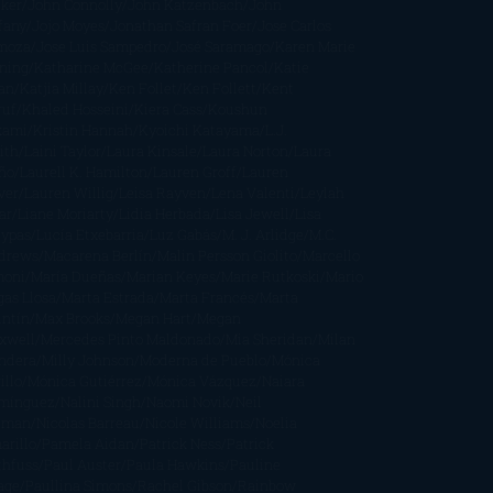
cker
John Connolly
John Katzenbach
John
fany
Jojo Moyes
Jonathan Safran Foer
Jose Carlos
moza
Jose Luis Sampedro
José Saramago
Karen Marie
ning
Katharine McGee
Katherine Pancol
Katie
an
Katjia Millay
Ken Follet
Ken Follett
Kent
ruf
Khaled Hosseini
Kiera Cass
Koushun
kami
Kristin Hannah
Kyoichi Katayama
L.J.
ith
Laini Taylor
Laura Kinsale
Laura Norton
Laura
ño
Laurell K. Hamilton
Lauren Groff
Lauren
ver
Lauren Willig
Leisa Rayven
Lena Valenti
Leylah
ar
Liane Moriarty
Lidia Herbada
Lisa Jewell
Lisa
eypas
Lucía Etxebarria
Luz Gabás
M. J. Arlidge
M.C.
drews
Macarena Berlín
Malin Persson Giolito
Marcello
moni
María Dueñas
Marian Keyes
Marie Rutkoski
Mario
gas Llosa
Marta Estrada
Marta Francés
Marta
intín
Max Brooks
Megan Hart
Megan
xwell
Mercedes Pinto Maldonado
Mia Sheridan
Milan
ndera
Milly Johnson
Moderna de Pueblo
Mónica
illo
Mónica Gutiérrez
Mónica Vázquez
Naiara
mínguez
Nalini Singh
Naomi Novik
Neil
iman
Nicolas Barreau
Nicole Williams
Noelia
arillo
Pamela Aidan
Patrick Ness
Patrick
thfuss
Paul Auster
Paula Hawkins
Pauline
age
Paullina Simons
Rachel Gibson
Rainbow