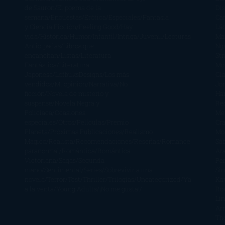
de Sauron
El poema de la
Di
semana
Encuestas
Erótica
Especiales
Fantasía
Ca
y Ciencia Ficción
Feeling Good
Hay
Lä
vida
Histórica
Humor
Infantil
Intriga
Juvenil
Lecturas
Mar
Anticipadas
Libros que
Ng
enganchan
Listas
Literatura
St
Fantástica
Literatura
Mc
Japonesa
LofbuksDesigns
Los más
Gla
vendidos
Mi opinión
Narrativa
No
Jo
ficción
Novela de misterio y
Ha
suspense
Novela Negra y
Re
Policiaca
Ocasiones
Me
especiales
Otros
Películas
Premio
Cra
Planeta
Próximas Publicaciones
Realismo
Mo
Mágico
Realista
Recomendaciones
Reseñas
Romance
Sá
paranormal
Romántica
Romántica
Ar
Victoriana
Sagas
Segunda
Per
mano
Sentimental
Series
Sobrevivir a una
Si
novela
Terror
Test
Thriller
Trilogías
Uncategorized
Ya
Ka
a la venta
Young Adults
¡No me gusta!
Ro
Li
Ar
Th