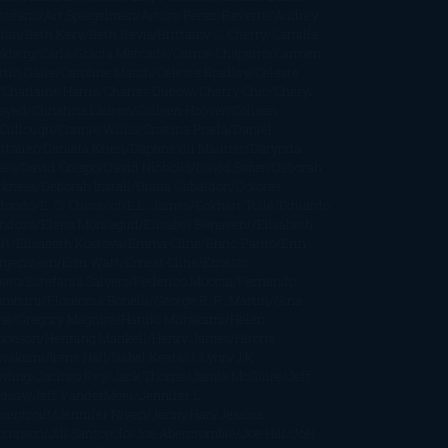
stefano
Art Spiegelman
Arturo Pérez-Reverte
Audrey
rlan
Beth Kery
Beth Revis
Brittainy C. Cherry
Camilla
ckberg
Carla Gràcia Mercadé
Carme Chaparro
Carmen
tín Gaite
Caroline March
Celeste Bradley
Celeste
Charlaine Harris
Charles Dubow
Cherry Chic
Cheryl
rayed
Christina Lauren
Colleen Hoover
Colleen
Cullough
Connie Willis
Cristina Prada
Daniel
ttauer
Daniela Krien
Daphne du Maurier
Darynda
nes
David Crespo
David Nicholls
David Safier
Deborah
rkness
Deborah Install
Diana Gabaldon
Dolores
dondo
E. O. Chirovici
E.L. James
Eckhart Tolle
Eduardo
ndoza
Elena Montagud
Elísabet Benavent
Elisabeth
ft
Elisabeth Kostova
Emma Cline
Enric Pardo
Erin
rgenstern
Erin Watt
Ernest Cline
Ernesto
bato
Estefanía Salyers
Federico Moccia
Fernando
amburu
Florencia Bonelli
George R. R. Martin
Gina
al
Gregory Maguire
Haruki Murakami
Helen
monson
Henning Mankell
Henry James
Hiromi
wakami
Irene Hall
Isabel Keats
J. Lynn
J.K.
wling
Jacinto Rey
Jack Thorne
Jamie McGuire
Jeff
ndsay
Jeff VanderMeer
Jennifer L.
mentrout
Jennifer Niven
Jenny Han
Jessica
ompson
Jill Santopolo
Joe Abercrombie
Joe Hill
Joël