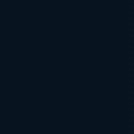
Di
Tif
So
Mo
Kh
Ha
Ta
Sm
Nu
Oli
Att
Kl
An
Si
Va
Qu
Ma
Ku
Car
Do
Ga
Am
Ro
Ré