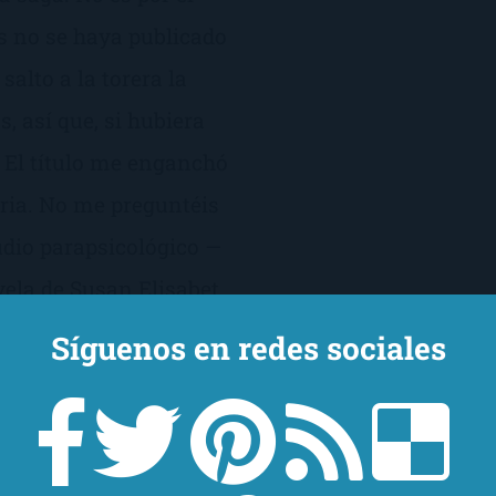
os no se haya publicado
alto a la torera la
s, así que, si hubiera
l. El título me enganchó
oria. No me preguntéis
udio parapsicológico —
ela de Susan Elisabet
ba buen rollo. No
Síguenos en redes sociales
ido que este Laura va
la hubiera leído desde