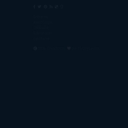
Sobre mí
Aviso Legal
Contacto
Editoriales
Ayúdame
2016. Creado con
por
El Ojo Lector
.