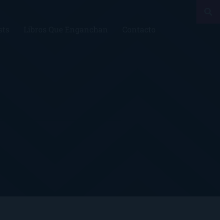
sts
Libros Que Enganchan
Contacto