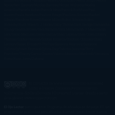
Gutiérrez
Mónica Vázquez
Naiara Domínguez
Nalini Singh
Naomi
Novik
Neil Gaiman
Nicolas Barreau
Nicole Williams
Noelia
Amarillo
Pamela Aidan
Patrick Ness
Patrick Rothfuss
Paul
Auster
Paula Hawkins
Pauline Réage
Paullina Simons
Rachel
Gibson
Rainbow Rowell
Raine Miller
Robin Schone
Robin
Scoresby
Ruth Ware
S. J. Hooks
Sally Thorne
Sam Savage
Samantha
Young
Sandra Brown
Sara Ballarín
Sara Mesa
Sarah J. Maas
Sarah
Lark
Sarah MacLean
Saray García
Shari Lapena
Shea Olsen
Sherry
Thomas
Sophie Hannah
Sophie Kinsella
Stephen Chbosky
Stieg
Larsson
Susan Elizabeth Phillips
Susanna Kearsley
Suzanne
Collins
Sylvain Reynard
Sylvia Day
Tabitha Suzuma
Terry
Pratchett
Tracey Garvis Graves
Valerio Massimo Manfredi
Veronica
Rossi
Xuso Jones
Zahara
El Ojo Lector
by
www.elojolector.com
is licensed
under a
Creative Commons Reconocimiento-
NoComercial-SinObraDerivada 3.0 Unported License
. Creado a partir
de la obra en
www.elojolector.com
.
El Ojo Lector
participa en el Programa de Afiliados de Amazon EU, un
programa de publicidad para afiliados diseñado para ofrecer a sitios