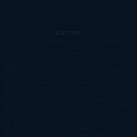
novela
Terror
Test
Thriller
Trilogías
Uncategorized
Ya a la
venta
Young Adults
¡No me gusta!
Autores
@ZoeSwinger
Abigail Gibbs
Adam Nevill
Adriana Rubens
Alaitz
Leceaga
Alberto Méndez
Alejandro Castroguer
Alexis
Harrington
Alice Kellen
Almudena Grandes
Altea Morgan
Ana
Cantarero
Andrew Davidson
Ángela Quintas
Angélique
Barbérat
Anna Todd
Anna Zaires
Annabel Pitcher
Anny
Peterson
Antonio Dikele Distefano
Art Spiegelman
Arturo Pérez-
Reverte
Audrey Carlan
Beth Kery
Beth Revis
Brittainy C.
Cherry
Camilla Läckberg
Carla Gràcia Mercadé
Carme
Chaparro
Carmen Martín Gaite
Caroline March
Celeste
Bradley
Celeste Ng
Charlaine Harris
Charles Dubow
Cherry
Chic
Cheryl Strayed
Christina Lauren
Colleen Hoover
Colleen
McCullough
Connie Willis
Cristina Prada
Daniel Glattauer
Daniela
Krien
Daphne du Maurier
Darynda Jones
David Crespo
David
Nicholls
David Safier
Deborah Harkness
Deborah Install
Diana
Gabaldon
Dolores Redondo
E. O. Chirovici
E.L. James
Eckhart
Tolle
Eduardo Mendoza
Elena Montagud
Elísabet
Benavent
Elisabeth Craft
Elisabeth Kostova
Emma Cline
Enric