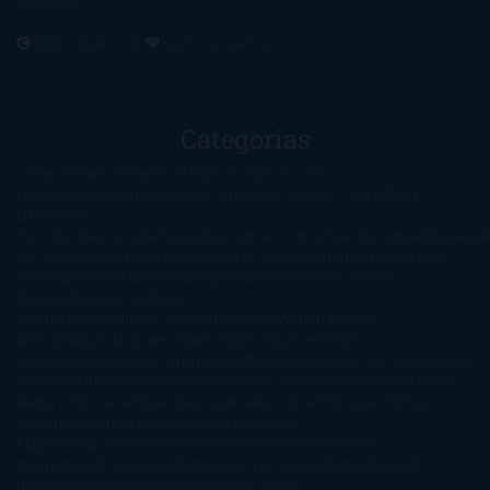
Ayúdame
2016. Creado con
por
El Ojo Lector
.
Categorías
1-Star
2-Stars
3-Stars
4-Stars
5-Stars
Artículos
periodísticos
Aventuras
Blog
Canción de Hielo y Fuego
Chick-
Lit
Ciencia
Ficción
Clásicos
Colaboraciones
Comic
Concursos
Crecemos
Descarga
del libro
Drama
Duda Gramatical
El Ojo de Sauron
El poema de la
semana
Encuestas
Erótica
Especiales
Fantasía y Ciencia
Ficción
Feeling Good
Hay
vida
Histórica
Humor
Infantil
Intriga
Juvenil
Lecturas
Anticipadas
Libros que enganchan
Listas
Literatura
Fantástica
Literatura Japonesa
LofbuksDesigns
Los más vendidos
Mi
opinión
Narrativa
No ficción
Novela de misterio y suspense
Novela
Negra y Policiaca
Ocasiones especiales
Otros
Películas
Premio
Planeta
Próximas Publicaciones
Realismo
Mágico
Realista
Recomendaciones
Reseñas
Romance
paranormal
Romántica
Romántica Victoriana
Sagas
Segunda
mano
Sentimental
Series
Sobrevivir a una