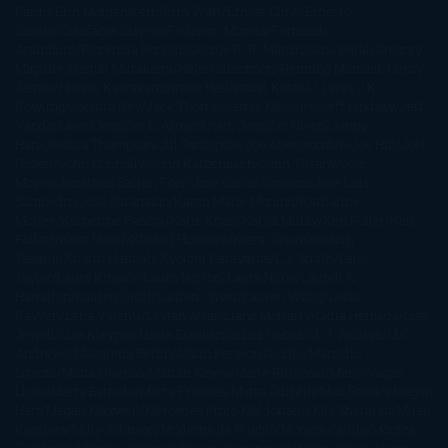
Pardo
Erin Morgenstern
Erin Watt
Ernest Cline
Ernesto
Sábato
Estefanía Salyers
Federico Moccia
Fernando
Aramburu
Florencia Bonelli
George R. R. Martin
Gina Peral
Gregory
Maguire
Haruki Murakami
Helen Simonson
Henning Mankell
Henry
James
Hiromi Kawakami
Irene Hall
Isabel Keats
J. Lynn
J.K.
Rowling
Jacinto Rey
Jack Thorne
Jamie McGuire
Jeff Lindsay
Jeff
VanderMeer
Jennifer L. Armentrout
Jennifer Niven
Jenny
Han
Jessica Thompson
Jill Santopolo
Joe Abercrombie
Joe Hill
Joël
Dicker
John Connolly
John Katzenbach
John Tiffany
Jojo
Moyes
Jonathan Safran Foer
Jose Carlos Somoza
Jose Luis
Sampedro
José Saramago
Karen Marie Moning
Katharine
McGee
Katherine Pancol
Katie Khan
Katjia Millay
Ken Follet
Ken
Follett
Kent Haruf
Khaled Hosseini
Kiera Cass
Koushun
Takami
Kristin Hannah
Kyoichi Katayama
L.J. Smith
Laini
Taylor
Laura Kinsale
Laura Norton
Laura Nuño
Laurell K.
Hamilton
Lauren Groff
Lauren Oliver
Lauren Willig
Leisa
Rayven
Lena Valenti
Leylah Attar
Liane Moriarty
Lidia Herbada
Lisa
Jewell
Lisa Kleypas
Lucía Etxebarria
Luz Gabás
M. J. Arlidge
M.C.
Andrews
Macarena Berlín
Malin Persson Giolito
Marcello
Simoni
María Dueñas
Marian Keyes
Marie Rutkoski
Mario Vagas
Llosa
Marta Estrada
Marta Francés
Marta Quintín
Max Brooks
Megan
Hart
Megan Maxwell
Mercedes Pinto Maldonado
Mia Sheridan
Milan
Kundera
Milly Johnson
Moderna de Pueblo
Mónica Carillo
Mónica