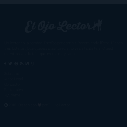
Un lector en la sombra. Escribo por escribir. Recomiendo libros. Blanco
y en botella. ¿Qué queréis más? Leed y no veáis tanta tele. O leed
mientras veis la tele, que eso es muy sano.
Sobre mí
Aviso Legal
Contacto
Editoriales
Ayúdame
2016. Creado con
por
El Ojo Lector
.