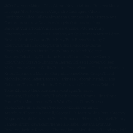
@ZoeSwinger
Abigail Gibbs
Adam Nevill
Adriana Rubens
Alaitz
Leceaga
Alberto Méndez
Alejandro Castroguer
Alexis
Harrington
Alice Kellen
Almudena Grandes
Altea Morgan
Ana
Cantarero
Andrew Davidson
Ángela Quintas
Angélique
Barbérat
Anna Todd
Anna Zaires
Annabel Pitcher
Anny
Peterson
Antonio Dikele Distefano
Art Spiegelman
Arturo Pérez-
Reverte
Audrey Carlan
Beth Kery
Beth Revis
Brittainy C.
Cherry
Camilla Läckberg
Carla Gràcia Mercadé
Carme
Chaparro
Carmen Martín Gaite
Caroline March
Celeste
Bradley
Celeste Ng
Charlaine Harris
Charles Dubow
Cherry
Chic
Cheryl Strayed
Christina Lauren
Colleen Hoover
Colleen
McCullough
Connie Willis
Cristina Prada
Daniel Glattauer
Daniela
Krien
Daphne du Maurier
Darynda Jones
David Crespo
David
Nicholls
David Safier
Deborah Harkness
Deborah Install
Diana
Gabaldon
Dolores Redondo
E. O. Chirovici
E.L. James
Eckhart
Tolle
Eduardo Mendoza
Elena Montagud
Elísabet
Benavent
Elisabeth Craft
Elisabeth Kostova
Emma Cline
Enric
Pardo
Erin Morgenstern
Erin Watt
Ernest Cline
Ernesto
Sábato
Estefanía Salyers
Federico Moccia
Fernando
Aramburu
Florencia Bonelli
George R. R. Martin
Gina Peral
Gregory
Maguire
Haruki Murakami
Helen Simonson
Henning Mankell
Henry
James
Hiromi Kawakami
Irene Hall
Isabel Keats
J. Lynn
J.K.
Rowling
Jacinto Rey
Jack Thorne
Jamie McGuire
Jeff Lindsay
Jeff