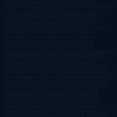
VanderMeer
Jennifer L. Armentrout
Jennifer Niven
Jenny
Han
Jessica Thompson
Jill Santopolo
Joe Abercrombie
Joe Hill
Joël
Dicker
John Connolly
John Katzenbach
John Tiffany
Jojo
Moyes
Jonathan Safran Foer
Jose Carlos Somoza
Jose Luis
Sampedro
José Saramago
Karen Marie Moning
Katharine
McGee
Katherine Pancol
Katie Khan
Katjia Millay
Ken Follet
Ken
Follett
Kent Haruf
Khaled Hosseini
Kiera Cass
Koushun
Takami
Kristin Hannah
Kyoichi Katayama
L.J. Smith
Laini
Taylor
Laura Kinsale
Laura Norton
Laura Nuño
Laurell K.
Hamilton
Lauren Groff
Lauren Oliver
Lauren Willig
Leisa
Rayven
Lena Valenti
Leylah Attar
Liane Moriarty
Lidia Herbada
Lisa
Jewell
Lisa Kleypas
Lucía Etxebarria
Luz Gabás
M. J. Arlidge
M.C.
Andrews
Macarena Berlín
Malin Persson Giolito
Marcello
Simoni
María Dueñas
Marian Keyes
Marie Rutkoski
Mario Vagas
Llosa
Marta Estrada
Marta Francés
Marta Quintín
Max Brooks
Megan
Hart
Megan Maxwell
Mercedes Pinto Maldonado
Mia Sheridan
Milan
Kundera
Milly Johnson
Moderna de Pueblo
Mónica Carillo
Mónica
Gutiérrez
Mónica Vázquez
Naiara Domínguez
Nalini Singh
Naomi
Novik
Neil Gaiman
Nicolas Barreau
Nicole Williams
Noelia
Amarillo
Pamela Aidan
Patrick Ness
Patrick Rothfuss
Paul
Auster
Paula Hawkins
Pauline Réage
Paullina Simons
Rachel
Gibson
Rainbow Rowell
Raine Miller
Robin Schone
Robin
Scoresby
Ruth Ware
S. J. Hooks
Sally Thorne
Sam Savage
Samantha
Young
Sandra Brown
Sara Ballarín
Sara Mesa
Sarah J. Maas
Sarah