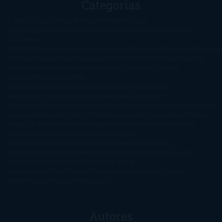
Categorías
1-Star
2-Stars
3-Stars
4-Stars
5-Stars
Artículos
periodísticos
Aventuras
Blog
Canción de Hielo y Fuego
Chick-
Lit
Ciencia
Ficción
Clásicos
Colaboraciones
Comic
Concursos
Crecemos
Descarga
del libro
Drama
Duda Gramatical
El Ojo de Sauron
El poema de la
semana
Encuestas
Erótica
Especiales
Fantasía y Ciencia
Ficción
Feeling Good
Hay
vida
Histórica
Humor
Infantil
Intriga
Juvenil
Lecturas
Anticipadas
Libros que enganchan
Listas
Literatura
Fantástica
Literatura Japonesa
LofbuksDesigns
Los más vendidos
Mi
opinión
Narrativa
No ficción
Novela de misterio y suspense
Novela
Negra y Policiaca
Ocasiones especiales
Otros
Películas
Premio
Planeta
Próximas Publicaciones
Realismo
Mágico
Realista
Recomendaciones
Reseñas
Romance
paranormal
Romántica
Romántica Victoriana
Sagas
Segunda
mano
Sentimental
Series
Sobrevivir a una
novela
Terror
Test
Thriller
Trilogías
Uncategorized
Ya a la
venta
Young Adults
¡No me gusta!
Autores