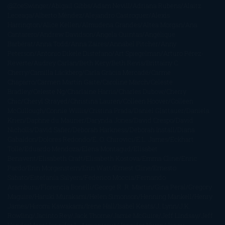
@ZoeSwinger
Abigail Gibbs
Adam Nevill
Adriana Rubens
Alaitz
Leceaga
Alberto Méndez
Alejandro Castroguer
Alexis
Harrington
Alice Kellen
Almudena Grandes
Altea Morgan
Ana
Cantarero
Andrew Davidson
Ángela Quintas
Angélique
Barbérat
Anna Todd
Anna Zaires
Annabel Pitcher
Anny
Peterson
Antonio Dikele Distefano
Art Spiegelman
Arturo Pérez-
Reverte
Audrey Carlan
Beth Kery
Beth Revis
Brittainy C.
Cherry
Camilla Läckberg
Carla Gràcia Mercadé
Carme
Chaparro
Carmen Martín Gaite
Caroline March
Celeste
Bradley
Celeste Ng
Charlaine Harris
Charles Dubow
Cherry
Chic
Cheryl Strayed
Christina Lauren
Colleen Hoover
Colleen
McCullough
Connie Willis
Cristina Prada
Daniel Glattauer
Daniela
Krien
Daphne du Maurier
Darynda Jones
David Crespo
David
Nicholls
David Safier
Deborah Harkness
Deborah Install
Diana
Gabaldon
Dolores Redondo
E. O. Chirovici
E.L. James
Eckhart
Tolle
Eduardo Mendoza
Elena Montagud
Elísabet
Benavent
Elisabeth Craft
Elisabeth Kostova
Emma Cline
Enric
Pardo
Erin Morgenstern
Erin Watt
Ernest Cline
Ernesto
Sábato
Estefanía Salyers
Federico Moccia
Fernando
Aramburu
Florencia Bonelli
George R. R. Martin
Gina Peral
Gregory
Maguire
Haruki Murakami
Helen Simonson
Henning Mankell
Henry
James
Hiromi Kawakami
Irene Hall
Isabel Keats
J. Lynn
J.K.
Rowling
Jacinto Rey
Jack Thorne
Jamie McGuire
Jeff Lindsay
Jeff
VanderMeer
Jennifer L. Armentrout
Jennifer Niven
Jenny