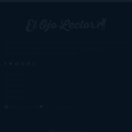
Un lector en la sombra. Escribo por escribir. Recomiendo libros. Blanco
y en botella. ¿Qué queréis más? Leed y no veáis tanta tele. O leed
mientras veis la tele, que eso es muy sano.
Sobre mí
Aviso Legal
Contacto
Editoriales
Ayúdame
2016. Creado con
por
El Ojo Lector
.