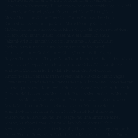
Han
Jessica Thompson
Jill Santopolo
Joe Abercrombie
Joe Hill
Joël
Dicker
John Connolly
John Katzenbach
John Tiffany
Jojo
Moyes
Jonathan Safran Foer
Jose Carlos Somoza
Jose Luis
Sampedro
José Saramago
Karen Marie Moning
Katharine
McGee
Katherine Pancol
Katie Khan
Katjia Millay
Ken Follet
Ken
Follett
Kent Haruf
Khaled Hosseini
Kiera Cass
Koushun
Takami
Kristin Hannah
Kyoichi Katayama
L.J. Smith
Laini
Taylor
Laura Kinsale
Laura Norton
Laura Nuño
Laurell K.
Hamilton
Lauren Groff
Lauren Oliver
Lauren Willig
Leisa
Rayven
Lena Valenti
Leylah Attar
Liane Moriarty
Lidia Herbada
Lisa
Jewell
Lisa Kleypas
Lucía Etxebarria
Luz Gabás
M. J. Arlidge
M.C.
Andrews
Macarena Berlín
Malin Persson Giolito
Marcello
Simoni
María Dueñas
Marian Keyes
Marie Rutkoski
Mario Vagas
Llosa
Marta Estrada
Marta Francés
Marta Quintín
Max Brooks
Megan
Hart
Megan Maxwell
Mercedes Pinto Maldonado
Mia Sheridan
Milan
Kundera
Milly Johnson
Moderna de Pueblo
Mónica Carillo
Mónica
Gutiérrez
Mónica Vázquez
Naiara Domínguez
Nalini Singh
Naomi
Novik
Neil Gaiman
Nicolas Barreau
Nicole Williams
Noelia
Amarillo
Pamela Aidan
Patrick Ness
Patrick Rothfuss
Paul
Auster
Paula Hawkins
Pauline Réage
Paullina Simons
Rachel
Gibson
Rainbow Rowell
Raine Miller
Robin Schone
Robin
Scoresby
Ruth Ware
S. J. Hooks
Sally Thorne
Sam Savage
Samantha
Young
Sandra Brown
Sara Ballarín
Sara Mesa
Sarah J. Maas
Sarah