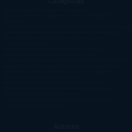
Categorías
1-Star
2-Stars
3-Stars
4-Stars
5-Stars
Artículos
periodísticos
Aventuras
Blog
Canción de Hielo y Fuego
Chick-
Lit
Ciencia
Ficción
Clásicos
Colaboraciones
Comic
Concursos
Crecemos
Descarga
del libro
Drama
Duda Gramatical
El Ojo de Sauron
El poema de la
semana
Encuestas
Erótica
Especiales
Fantasía y Ciencia
Ficción
Feeling Good
Hay
vida
Histórica
Humor
Infantil
Intriga
Juvenil
Lecturas
Anticipadas
Libros que enganchan
Listas
Literatura
Fantástica
Literatura Japonesa
LofbuksDesigns
Los más vendidos
Mi
opinión
Narrativa
No ficción
Novela de misterio y suspense
Novela
Negra y Policiaca
Ocasiones especiales
Otros
Películas
Premio
Planeta
Próximas Publicaciones
Realismo
Mágico
Realista
Recomendaciones
Reseñas
Romance
paranormal
Romántica
Romántica Victoriana
Sagas
Segunda
mano
Sentimental
Series
Sobrevivir a una
novela
Terror
Test
Thriller
Trilogías
Uncategorized
Ya a la
venta
Young Adults
¡No me gusta!
Autores