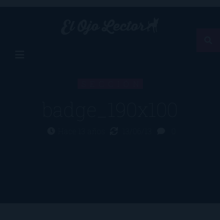
SECCIÓN
badge_190x100
Hace 13 años
13/06/13
0