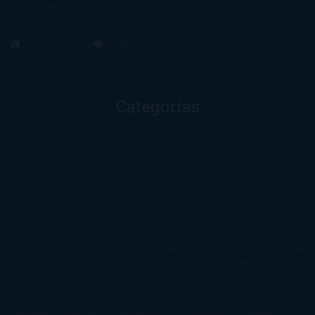
Editoriales
Ayúdame
2016. Creado con
por
El Ojo Lector
.
Categorías
1-Star
2-Stars
3-Stars
4-Stars
5-Stars
Artículos
periodísticos
Aventuras
Blog
Canción de Hielo y Fuego
Chick-
Lit
Ciencia
Ficción
Clásicos
Colaboraciones
Comic
Concursos
Crecemos
Descarga
del libro
Drama
Duda Gramatical
El Ojo de Sauron
El poema de la
semana
Encuestas
Erótica
Especiales
Fantasía y Ciencia
Ficción
Feeling Good
Hay
vida
Histórica
Humor
Infantil
Intriga
Juvenil
Lecturas
Anticipadas
Libros que enganchan
Listas
Literatura
Fantástica
Literatura Japonesa
LofbuksDesigns
Los más vendidos
Mi
opinión
Narrativa
No ficción
Novela de misterio y suspense
Novela
Negra y Policiaca
Ocasiones especiales
Otros
Películas
Premio
Planeta
Próximas Publicaciones
Realismo
Mágico
Realista
Recomendaciones
Reseñas
Romance