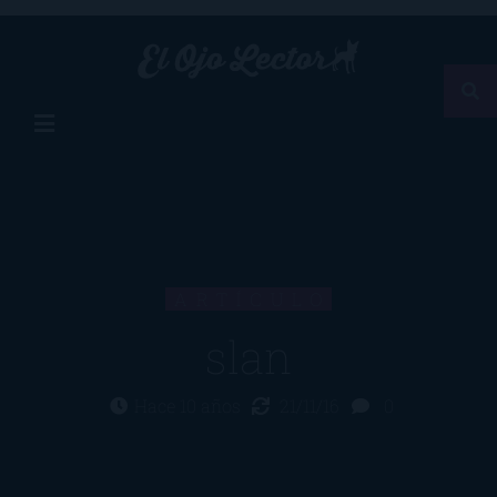
ARTÍCULO
slan
Hace 10 años
21/11/16
0