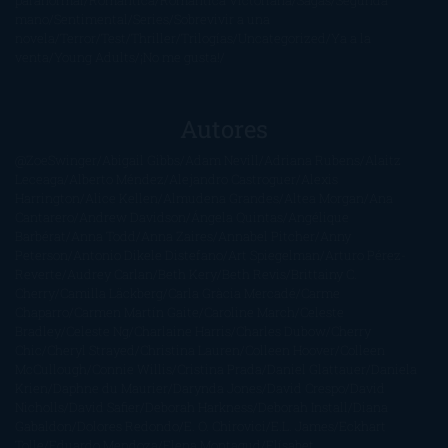
paranormal
Romántica
Romántica Victoriana
Sagas
Segunda
mano
Sentimental
Series
Sobrevivir a una
novela
Terror
Test
Thriller
Trilogías
Uncategorized
Ya a la
venta
Young Adults
¡No me gusta!
Autores
@ZoeSwinger
Abigail Gibbs
Adam Nevill
Adriana Rubens
Alaitz
Leceaga
Alberto Méndez
Alejandro Castroguer
Alexis
Harrington
Alice Kellen
Almudena Grandes
Altea Morgan
Ana
Cantarero
Andrew Davidson
Ángela Quintas
Angélique
Barbérat
Anna Todd
Anna Zaires
Annabel Pitcher
Anny
Peterson
Antonio Dikele Distefano
Art Spiegelman
Arturo Pérez-
Reverte
Audrey Carlan
Beth Kery
Beth Revis
Brittainy C.
Cherry
Camilla Läckberg
Carla Gràcia Mercadé
Carme
Chaparro
Carmen Martín Gaite
Caroline March
Celeste
Bradley
Celeste Ng
Charlaine Harris
Charles Dubow
Cherry
Chic
Cheryl Strayed
Christina Lauren
Colleen Hoover
Colleen
McCullough
Connie Willis
Cristina Prada
Daniel Glattauer
Daniela
Krien
Daphne du Maurier
Darynda Jones
David Crespo
David
Nicholls
David Safier
Deborah Harkness
Deborah Install
Diana
Gabaldon
Dolores Redondo
E. O. Chirovici
E.L. James
Eckhart
Tolle
Eduardo Mendoza
Elena Montagud
Elísabet