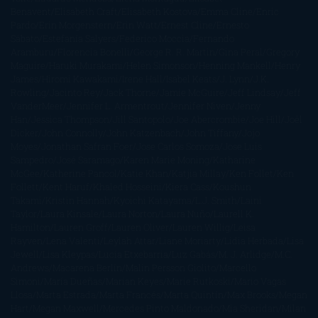
Benavent
Elisabeth Craft
Elisabeth Kostova
Emma Cline
Enric
Pardo
Erin Morgenstern
Erin Watt
Ernest Cline
Ernesto
Sábato
Estefanía Salyers
Federico Moccia
Fernando
Aramburu
Florencia Bonelli
George R. R. Martin
Gina Peral
Gregory
Maguire
Haruki Murakami
Helen Simonson
Henning Mankell
Henry
James
Hiromi Kawakami
Irene Hall
Isabel Keats
J. Lynn
J.K.
Rowling
Jacinto Rey
Jack Thorne
Jamie McGuire
Jeff Lindsay
Jeff
VanderMeer
Jennifer L. Armentrout
Jennifer Niven
Jenny
Han
Jessica Thompson
Jill Santopolo
Joe Abercrombie
Joe Hill
Joël
Dicker
John Connolly
John Katzenbach
John Tiffany
Jojo
Moyes
Jonathan Safran Foer
Jose Carlos Somoza
Jose Luis
Sampedro
José Saramago
Karen Marie Moning
Katharine
McGee
Katherine Pancol
Katie Khan
Katjia Millay
Ken Follet
Ken
Follett
Kent Haruf
Khaled Hosseini
Kiera Cass
Koushun
Takami
Kristin Hannah
Kyoichi Katayama
L.J. Smith
Laini
Taylor
Laura Kinsale
Laura Norton
Laura Nuño
Laurell K.
Hamilton
Lauren Groff
Lauren Oliver
Lauren Willig
Leisa
Rayven
Lena Valenti
Leylah Attar
Liane Moriarty
Lidia Herbada
Lisa
Jewell
Lisa Kleypas
Lucía Etxebarria
Luz Gabás
M. J. Arlidge
M.C.
Andrews
Macarena Berlín
Malin Persson Giolito
Marcello
Simoni
María Dueñas
Marian Keyes
Marie Rutkoski
Mario Vagas
Llosa
Marta Estrada
Marta Francés
Marta Quintín
Max Brooks
Megan
Hart
Megan Maxwell
Mercedes Pinto Maldonado
Mia Sheridan
Milan