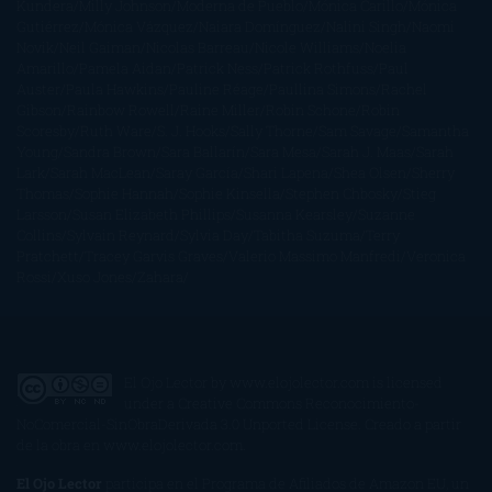
Kundera
Milly Johnson
Moderna de Pueblo
Mónica Carillo
Mónica
Gutiérrez
Mónica Vázquez
Naiara Domínguez
Nalini Singh
Naomi
Novik
Neil Gaiman
Nicolas Barreau
Nicole Williams
Noelia
Amarillo
Pamela Aidan
Patrick Ness
Patrick Rothfuss
Paul
Auster
Paula Hawkins
Pauline Réage
Paullina Simons
Rachel
Gibson
Rainbow Rowell
Raine Miller
Robin Schone
Robin
Scoresby
Ruth Ware
S. J. Hooks
Sally Thorne
Sam Savage
Samantha
Young
Sandra Brown
Sara Ballarín
Sara Mesa
Sarah J. Maas
Sarah
Lark
Sarah MacLean
Saray García
Shari Lapena
Shea Olsen
Sherry
Thomas
Sophie Hannah
Sophie Kinsella
Stephen Chbosky
Stieg
Larsson
Susan Elizabeth Phillips
Susanna Kearsley
Suzanne
Collins
Sylvain Reynard
Sylvia Day
Tabitha Suzuma
Terry
Pratchett
Tracey Garvis Graves
Valerio Massimo Manfredi
Veronica
Rossi
Xuso Jones
Zahara
El Ojo Lector
by
www.elojolector.com
is licensed
under a
Creative Commons Reconocimiento-
NoComercial-SinObraDerivada 3.0 Unported License
. Creado a partir
de la obra en
www.elojolector.com
.
El Ojo Lector
participa en el Programa de Afiliados de Amazon EU, un