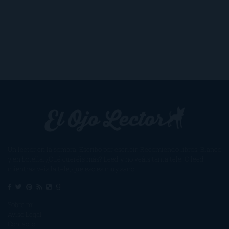
Un lector en la sombra. Escribo por escribir. Recomiendo libros. Blanco
y en botella. ¿Qué queréis más? Leed y no veáis tanta tele. O leed
mientras veis la tele, que eso es muy sano.
Sobre mí
Aviso Legal
Contacto