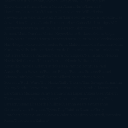
Takami
Kristin Hannah
Kyoichi Katayama
L.J. Smith
Laini
Taylor
Laura Kinsale
Laura Norton
Laura Nuño
Laurell K.
Hamilton
Lauren Groff
Lauren Oliver
Lauren Willig
Leisa
Rayven
Lena Valenti
Leylah Attar
Liane Moriarty
Lidia Herbada
Lisa
Jewell
Lisa Kleypas
Lucía Etxebarria
Luz Gabás
M. J. Arlidge
M.C.
Andrews
Macarena Berlín
Malin Persson Giolito
Marcello
Simoni
María Dueñas
Marian Keyes
Marie Rutkoski
Mario Vagas
Llosa
Marta Estrada
Marta Francés
Marta Quintín
Max Brooks
Megan
Hart
Megan Maxwell
Mercedes Pinto Maldonado
Mia Sheridan
Milan
Kundera
Milly Johnson
Moderna de Pueblo
Mónica Carillo
Mónica
Gutiérrez
Mónica Vázquez
Naiara Domínguez
Nalini Singh
Naomi
Novik
Neil Gaiman
Nicolas Barreau
Nicole Williams
Noelia
Amarillo
Pamela Aidan
Patrick Ness
Patrick Rothfuss
Paul
Auster
Paula Hawkins
Pauline Réage
Paullina Simons
Rachel
Gibson
Rainbow Rowell
Raine Miller
Robin Schone
Robin
Scoresby
Ruth Ware
S. J. Hooks
Sally Thorne
Sam Savage
Samantha
Young
Sandra Brown
Sara Ballarín
Sara Mesa
Sarah J. Maas
Sarah
Lark
Sarah MacLean
Saray García
Shari Lapena
Shea Olsen
Sherry
Thomas
Sophie Hannah
Sophie Kinsella
Stephen Chbosky
Stieg
Larsson
Susan Elizabeth Phillips
Susanna Kearsley
Suzanne
Collins
Sylvain Reynard
Sylvia Day
Tabitha Suzuma
Terry
Pratchett
Tracey Garvis Graves
Valerio Massimo Manfredi
Veronica
Rossi
Xuso Jones
Zahara