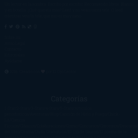
Un lector en la sombra. Escribo por escribir. Recomiendo libros. Blanco
y en botella. ¿Qué queréis más? Leed y no veáis tanta tele. O leed
mientras veis la tele, que eso es muy sano.
Sobre mí
Aviso Legal
Contacto
Editoriales
Ayúdame
2016. Creado con
por
El Ojo Lector
.
Categorías
1-Star
2-Stars
3-Stars
4-Stars
5-Stars
Artículos
periodísticos
Aventuras
Blog
Canción de Hielo y Fuego
Chick-
Lit
Ciencia
Ficción
Clásicos
Colaboraciones
Comic
Concursos
Crecemos
Descarga
del libro
Drama
Duda Gramatical
El Ojo de Sauron
El poema de la
semana
Encuestas
Erótica
Especiales
Fantasía y Ciencia