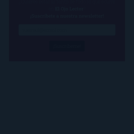
¿Quieres estar al tanto de todo lo que ocurre
en
El Ojo Lector
?
¡Suscríbete a nuestra newsletter!
¡Suscríbeme!