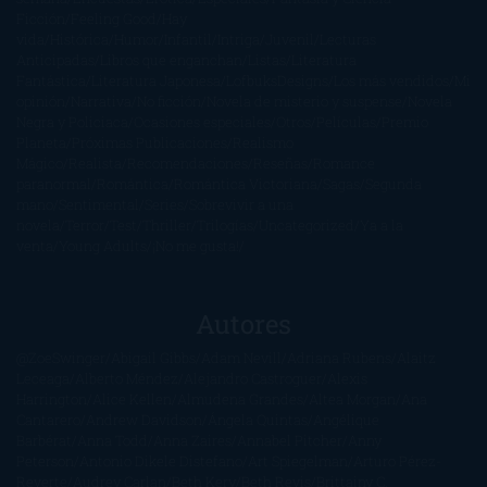
Ficción
Feeling Good
Hay
vida
Histórica
Humor
Infantil
Intriga
Juvenil
Lecturas
Anticipadas
Libros que enganchan
Listas
Literatura
Fantástica
Literatura Japonesa
LofbuksDesigns
Los más vendidos
Mi
opinión
Narrativa
No ficción
Novela de misterio y suspense
Novela
Negra y Policiaca
Ocasiones especiales
Otros
Películas
Premio
Planeta
Próximas Publicaciones
Realismo
Mágico
Realista
Recomendaciones
Reseñas
Romance
paranormal
Romántica
Romántica Victoriana
Sagas
Segunda
mano
Sentimental
Series
Sobrevivir a una
novela
Terror
Test
Thriller
Trilogías
Uncategorized
Ya a la
venta
Young Adults
¡No me gusta!
Autores
@ZoeSwinger
Abigail Gibbs
Adam Nevill
Adriana Rubens
Alaitz
Leceaga
Alberto Méndez
Alejandro Castroguer
Alexis
Harrington
Alice Kellen
Almudena Grandes
Altea Morgan
Ana
Cantarero
Andrew Davidson
Ángela Quintas
Angélique
Barbérat
Anna Todd
Anna Zaires
Annabel Pitcher
Anny
Peterson
Antonio Dikele Distefano
Art Spiegelman
Arturo Pérez-
Reverte
Audrey Carlan
Beth Kery
Beth Revis
Brittainy C.