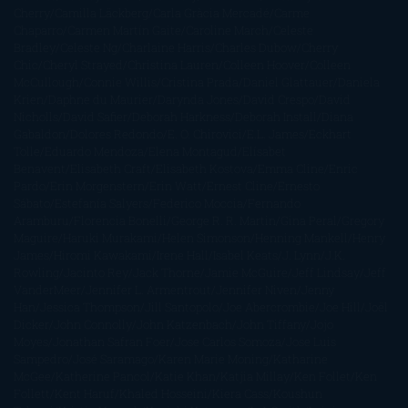
Cherry
Camilla Läckberg
Carla Gràcia Mercadé
Carme
Chaparro
Carmen Martín Gaite
Caroline March
Celeste
Bradley
Celeste Ng
Charlaine Harris
Charles Dubow
Cherry
Chic
Cheryl Strayed
Christina Lauren
Colleen Hoover
Colleen
McCullough
Connie Willis
Cristina Prada
Daniel Glattauer
Daniela
Krien
Daphne du Maurier
Darynda Jones
David Crespo
David
Nicholls
David Safier
Deborah Harkness
Deborah Install
Diana
Gabaldon
Dolores Redondo
E. O. Chirovici
E.L. James
Eckhart
Tolle
Eduardo Mendoza
Elena Montagud
Elísabet
Benavent
Elisabeth Craft
Elisabeth Kostova
Emma Cline
Enric
Pardo
Erin Morgenstern
Erin Watt
Ernest Cline
Ernesto
Sábato
Estefanía Salyers
Federico Moccia
Fernando
Aramburu
Florencia Bonelli
George R. R. Martin
Gina Peral
Gregory
Maguire
Haruki Murakami
Helen Simonson
Henning Mankell
Henry
James
Hiromi Kawakami
Irene Hall
Isabel Keats
J. Lynn
J.K.
Rowling
Jacinto Rey
Jack Thorne
Jamie McGuire
Jeff Lindsay
Jeff
VanderMeer
Jennifer L. Armentrout
Jennifer Niven
Jenny
Han
Jessica Thompson
Jill Santopolo
Joe Abercrombie
Joe Hill
Joël
Dicker
John Connolly
John Katzenbach
John Tiffany
Jojo
Moyes
Jonathan Safran Foer
Jose Carlos Somoza
Jose Luis
Sampedro
José Saramago
Karen Marie Moning
Katharine
McGee
Katherine Pancol
Katie Khan
Katjia Millay
Ken Follet
Ken
Follett
Kent Haruf
Khaled Hosseini
Kiera Cass
Koushun