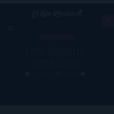
SECCIÓN
reto-literario-
2018_1600
Hace 8 años
03/01/18
0