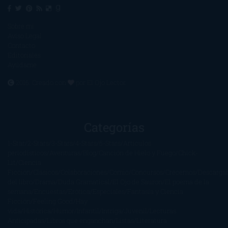
Sobre mí
Aviso Legal
Contacto
Editoriales
Ayúdame
2016. Creado con
por
El Ojo Lector
.
Categorías
1-Star
2-Stars
3-Stars
4-Stars
5-Stars
Artículos
periodísticos
Aventuras
Blog
Canción de Hielo y Fuego
Chick-
Lit
Ciencia
Ficción
Clásicos
Colaboraciones
Comic
Concursos
Crecemos
Descarga
del libro
Drama
Duda Gramatical
El Ojo de Sauron
El poema de la
semana
Encuestas
Erótica
Especiales
Fantasía y Ciencia
Ficción
Feeling Good
Hay
vida
Histórica
Humor
Infantil
Intriga
Juvenil
Lecturas
Anticipadas
Libros que enganchan
Listas
Literatura