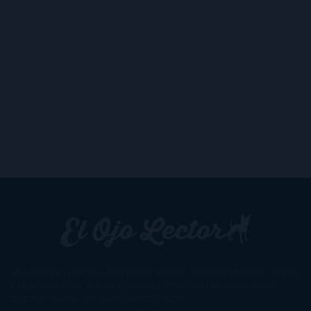
Un lector en la sombra. Escribo por escribir. Recomiendo libros. Blanco
y en botella. ¿Qué queréis más? Leed y no veáis tanta tele. O leed
mientras veis la tele, que eso es muy sano.