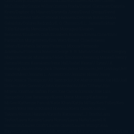
Chic
Cheryl Strayed
Christina Lauren
Colleen Hoover
Colleen
McCullough
Connie Willis
Cristina Prada
Daniel Glattauer
Daniela
Krien
Daphne du Maurier
Darynda Jones
David Crespo
David
Nicholls
David Safier
Deborah Harkness
Deborah Install
Diana
Gabaldon
Dolores Redondo
E. O. Chirovici
E.L. James
Eckhart
Tolle
Eduardo Mendoza
Elena Montagud
Elísabet
Benavent
Elisabeth Craft
Elisabeth Kostova
Emma Cline
Enric
Pardo
Erin Morgenstern
Erin Watt
Ernest Cline
Ernesto
Sábato
Estefanía Salyers
Federico Moccia
Fernando
Aramburu
Florencia Bonelli
George R. R. Martin
Gina Peral
Gregory
Maguire
Haruki Murakami
Helen Simonson
Henning Mankell
Henry
James
Hiromi Kawakami
Irene Hall
Isabel Keats
J. Lynn
J.K.
Rowling
Jacinto Rey
Jack Thorne
Jamie McGuire
Jeff Lindsay
Jeff
VanderMeer
Jennifer L. Armentrout
Jennifer Niven
Jenny
Han
Jessica Thompson
Jill Santopolo
Joe Abercrombie
Joe Hill
Joël
Dicker
John Connolly
John Katzenbach
John Tiffany
Jojo
Moyes
Jonathan Safran Foer
Jose Carlos Somoza
Jose Luis
Sampedro
José Saramago
Karen Marie Moning
Katharine
McGee
Katherine Pancol
Katie Khan
Katjia Millay
Ken Follet
Ken
Follett
Kent Haruf
Khaled Hosseini
Kiera Cass
Koushun
Takami
Kristin Hannah
Kyoichi Katayama
L.J. Smith
Laini
Taylor
Laura Kinsale
Laura Norton
Laura Nuño
Laurell K.
Hamilton
Lauren Groff
Lauren Oliver
Lauren Willig
Leisa
Rayven
Lena Valenti
Leylah Attar
Liane Moriarty
Lidia Herbada
Lisa