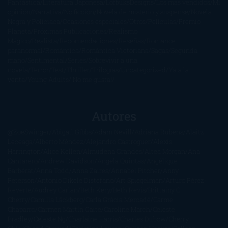
Fantástica
Literatura Japonesa
LofbuksDesigns
Los más vendidos
Mi
opinión
Narrativa
No ficción
Novela de misterio y suspense
Novela
Negra y Policiaca
Ocasiones especiales
Otros
Películas
Premio
Planeta
Próximas Publicaciones
Realismo
Mágico
Realista
Recomendaciones
Reseñas
Romance
paranormal
Romántica
Romántica Victoriana
Sagas
Segunda
mano
Sentimental
Series
Sobrevivir a una
novela
Terror
Test
Thriller
Trilogías
Uncategorized
Ya a la
venta
Young Adults
¡No me gusta!
Autores
@ZoeSwinger
Abigail Gibbs
Adam Nevill
Adriana Rubens
Alaitz
Leceaga
Alberto Méndez
Alejandro Castroguer
Alexis
Harrington
Alice Kellen
Almudena Grandes
Altea Morgan
Ana
Cantarero
Andrew Davidson
Ángela Quintas
Angélique
Barbérat
Anna Todd
Anna Zaires
Annabel Pitcher
Anny
Peterson
Antonio Dikele Distefano
Art Spiegelman
Arturo Pérez-
Reverte
Audrey Carlan
Beth Kery
Beth Revis
Brittainy C.
Cherry
Camilla Läckberg
Carla Gràcia Mercadé
Carme
Chaparro
Carmen Martín Gaite
Caroline March
Celeste
Bradley
Celeste Ng
Charlaine Harris
Charles Dubow
Cherry