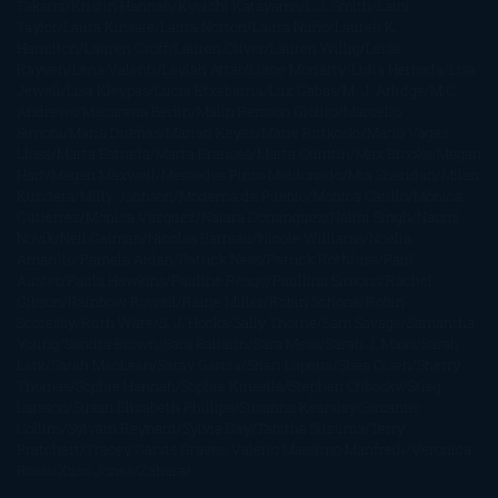
Takami
Kristin Hannah
Kyoichi Katayama
L.J. Smith
Laini
Taylor
Laura Kinsale
Laura Norton
Laura Nuño
Laurell K.
Hamilton
Lauren Groff
Lauren Oliver
Lauren Willig
Leisa
Rayven
Lena Valenti
Leylah Attar
Liane Moriarty
Lidia Herbada
Lisa
Jewell
Lisa Kleypas
Lucía Etxebarria
Luz Gabás
M. J. Arlidge
M.C.
Andrews
Macarena Berlín
Malin Persson Giolito
Marcello
Simoni
María Dueñas
Marian Keyes
Marie Rutkoski
Mario Vagas
Llosa
Marta Estrada
Marta Francés
Marta Quintín
Max Brooks
Megan
Hart
Megan Maxwell
Mercedes Pinto Maldonado
Mia Sheridan
Milan
Kundera
Milly Johnson
Moderna de Pueblo
Mónica Carillo
Mónica
Gutiérrez
Mónica Vázquez
Naiara Domínguez
Nalini Singh
Naomi
Novik
Neil Gaiman
Nicolas Barreau
Nicole Williams
Noelia
Amarillo
Pamela Aidan
Patrick Ness
Patrick Rothfuss
Paul
Auster
Paula Hawkins
Pauline Réage
Paullina Simons
Rachel
Gibson
Rainbow Rowell
Raine Miller
Robin Schone
Robin
Scoresby
Ruth Ware
S. J. Hooks
Sally Thorne
Sam Savage
Samantha
Young
Sandra Brown
Sara Ballarín
Sara Mesa
Sarah J. Maas
Sarah
Lark
Sarah MacLean
Saray García
Shari Lapena
Shea Olsen
Sherry
Thomas
Sophie Hannah
Sophie Kinsella
Stephen Chbosky
Stieg
Larsson
Susan Elizabeth Phillips
Susanna Kearsley
Suzanne
Collins
Sylvain Reynard
Sylvia Day
Tabitha Suzuma
Terry
Pratchett
Tracey Garvis Graves
Valerio Massimo Manfredi
Veronica
Rossi
Xuso Jones
Zahara