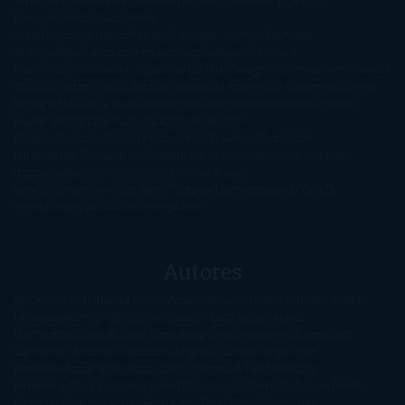
Ficción
Feeling Good
Hay
vida
Histórica
Humor
Infantil
Intriga
Juvenil
Lecturas
Anticipadas
Libros que enganchan
Listas
Literatura
Fantástica
Literatura Japonesa
LofbuksDesigns
Los más vendidos
Mi
opinión
Narrativa
No ficción
Novela de misterio y suspense
Novela
Negra y Policiaca
Ocasiones especiales
Otros
Películas
Premio
Planeta
Próximas Publicaciones
Realismo
Mágico
Realista
Recomendaciones
Reseñas
Romance
paranormal
Romántica
Romántica Victoriana
Sagas
Segunda
mano
Sentimental
Series
Sobrevivir a una
novela
Terror
Test
Thriller
Trilogías
Uncategorized
Ya a la
venta
Young Adults
¡No me gusta!
Autores
@ZoeSwinger
Abigail Gibbs
Adam Nevill
Adriana Rubens
Alaitz
Leceaga
Alberto Méndez
Alejandro Castroguer
Alexis
Harrington
Alice Kellen
Almudena Grandes
Altea Morgan
Ana
Cantarero
Andrew Davidson
Ángela Quintas
Angélique
Barbérat
Anna Todd
Anna Zaires
Annabel Pitcher
Anny
Peterson
Antonio Dikele Distefano
Art Spiegelman
Arturo Pérez-
Reverte
Audrey Carlan
Beth Kery
Beth Revis
Brittainy C.