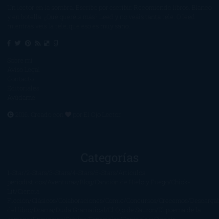
Un lector en la sombra. Escribo por escribir. Recomiendo libros. Blanco
y en botella. ¿Qué queréis más? Leed y no veáis tanta tele. O leed
mientras veis la tele, que eso es muy sano.
Sobre mí
Aviso Legal
Contacto
Editoriales
Ayúdame
2016. Creado con
por
El Ojo Lector
.
Categorías
1-Star
2-Stars
3-Stars
4-Stars
5-Stars
Artículos
periodísticos
Aventuras
Blog
Canción de Hielo y Fuego
Chick-
Lit
Ciencia
Ficción
Clásicos
Colaboraciones
Comic
Concursos
Crecemos
Descarga
del libro
Drama
Duda Gramatical
El Ojo de Sauron
El poema de la
semana
Encuestas
Erótica
Especiales
Fantasía y Ciencia