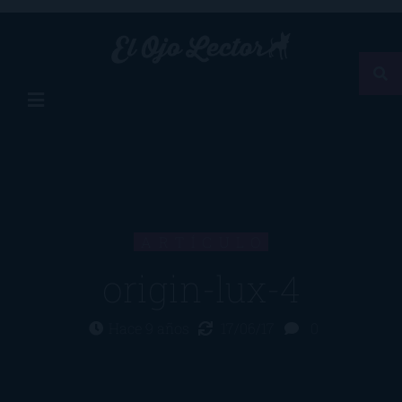
ARTÍCULO
origin-lux-4
Hace 9 años
17/06/17
0