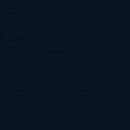
Cherry
Camilla Läckberg
Carla Gràcia Mercadé
Carme
Chaparro
Carmen Martín Gaite
Caroline March
Celeste
Bradley
Celeste Ng
Charlaine Harris
Charles Dubow
Cherry
Chic
Cheryl Strayed
Christina Lauren
Colleen Hoover
Colleen
McCullough
Connie Willis
Cristina Prada
Daniel Glattauer
Daniela
Krien
Daphne du Maurier
Darynda Jones
David Crespo
David
Nicholls
David Safier
Deborah Harkness
Deborah Install
Diana
Gabaldon
Dolores Redondo
E. O. Chirovici
E.L. James
Eckhart
Tolle
Eduardo Mendoza
Elena Montagud
Elísabet
Benavent
Elisabeth Craft
Elisabeth Kostova
Emma Cline
Enric
Pardo
Erin Morgenstern
Erin Watt
Ernest Cline
Ernesto
Sábato
Estefanía Salyers
Federico Moccia
Fernando
Aramburu
Florencia Bonelli
George R. R. Martin
Gina Peral
Gregory
Maguire
Haruki Murakami
Helen Simonson
Henning Mankell
Henry
James
Hiromi Kawakami
Irene Hall
Isabel Keats
J. Lynn
J.K.
Rowling
Jacinto Rey
Jack Thorne
Jamie McGuire
Jeff Lindsay
Jeff
VanderMeer
Jennifer L. Armentrout
Jennifer Niven
Jenny
Han
Jessica Thompson
Jill Santopolo
Joe Abercrombie
Joe Hill
Joël
Dicker
John Connolly
John Katzenbach
John Tiffany
Jojo
Moyes
Jonathan Safran Foer
Jose Carlos Somoza
Jose Luis
Sampedro
José Saramago
Karen Marie Moning
Katharine
McGee
Katherine Pancol
Katie Khan
Katjia Millay
Ken Follet
Ken
Follett
Kent Haruf
Khaled Hosseini
Kiera Cass
Koushun