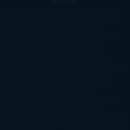
Autores
@ZoeSwinger
Abigail Gibbs
Adam Nevill
Adriana Rubens
Alaitz
Leceaga
Alberto Méndez
Alejandro Castroguer
Alexis
Harrington
Alice Kellen
Almudena Grandes
Altea Morgan
Ana
Cantarero
Andrew Davidson
Ángela Quintas
Angélique
Barbérat
Anna Todd
Anna Zaires
Annabel Pitcher
Anny
Peterson
Antonio Dikele Distefano
Art Spiegelman
Arturo Pérez-
Reverte
Audrey Carlan
Beth Kery
Beth Revis
Brittainy C.
Cherry
Camilla Läckberg
Carla Gràcia Mercadé
Carme
Chaparro
Carmen Martín Gaite
Caroline March
Celeste
Bradley
Celeste Ng
Charlaine Harris
Charles Dubow
Cherry
Chic
Cheryl Strayed
Christina Lauren
Colleen Hoover
Colleen
McCullough
Connie Willis
Cristina Prada
Daniel Glattauer
Daniela
Krien
Daphne du Maurier
Darynda Jones
David Crespo
David
Nicholls
David Safier
Deborah Harkness
Deborah Install
Diana
Gabaldon
Dolores Redondo
E. O. Chirovici
E.L. James
Eckhart
Tolle
Eduardo Mendoza
Elena Montagud
Elísabet
Benavent
Elisabeth Craft
Elisabeth Kostova
Emma Cline
Enric
Pardo
Erin Morgenstern
Erin Watt
Ernest Cline
Ernesto
Sábato
Estefanía Salyers
Federico Moccia
Fernando
Aramburu
Florencia Bonelli
George R. R. Martin
Gina Peral
Gregory
Maguire
Haruki Murakami
Helen Simonson
Henning Mankell
Henry
James
Hiromi Kawakami
Irene Hall
Isabel Keats
J. Lynn
J.K.