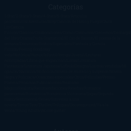
Categorías
1-Star
2-Stars
3-Stars
4-Stars
5-Stars
Artículos
periodísticos
Aventuras
Blog
Canción de Hielo y Fuego
Chick-
Lit
Ciencia
Ficción
Clásicos
Colaboraciones
Comic
Concursos
Crecemos
Descarga
del libro
Drama
Duda Gramatical
El Ojo de Sauron
El poema de la
semana
Encuestas
Erótica
Especiales
Fantasía y Ciencia
Ficción
Feeling Good
Hay
vida
Histórica
Humor
Infantil
Intriga
Juvenil
Lecturas
Anticipadas
Libros que enganchan
Listas
Literatura
Fantástica
Literatura Japonesa
LofbuksDesigns
Los más vendidos
Mi
opinión
Narrativa
No ficción
Novela de misterio y suspense
Novela
Negra y Policiaca
Ocasiones especiales
Otros
Películas
Premio
Planeta
Próximas Publicaciones
Realismo
Mágico
Realista
Recomendaciones
Reseñas
Romance
paranormal
Romántica
Romántica Victoriana
Sagas
Segunda
mano
Sentimental
Series
Sobrevivir a una
novela
Terror
Test
Thriller
Trilogías
Uncategorized
Ya a la
venta
Young Adults
¡No me gusta!