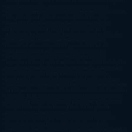
Rowling
Jacinto Rey
Jack Thorne
Jamie McGuire
Jeff Lindsay
Jeff
VanderMeer
Jennifer L. Armentrout
Jennifer Niven
Jenny
Han
Jessica Thompson
Jill Santopolo
Joe Abercrombie
Joe Hill
Joël
Dicker
John Connolly
John Katzenbach
John Tiffany
Jojo
Moyes
Jonathan Safran Foer
Jose Carlos Somoza
Jose Luis
Sampedro
José Saramago
Karen Marie Moning
Katharine
McGee
Katherine Pancol
Katie Khan
Katjia Millay
Ken Follet
Ken
Follett
Kent Haruf
Khaled Hosseini
Kiera Cass
Koushun
Takami
Kristin Hannah
Kyoichi Katayama
L.J. Smith
Laini
Taylor
Laura Kinsale
Laura Norton
Laura Nuño
Laurell K.
Hamilton
Lauren Groff
Lauren Oliver
Lauren Willig
Leisa
Rayven
Lena Valenti
Leylah Attar
Liane Moriarty
Lidia Herbada
Lisa
Jewell
Lisa Kleypas
Lucía Etxebarria
Luz Gabás
M. J. Arlidge
M.C.
Andrews
Macarena Berlín
Malin Persson Giolito
Marcello
Simoni
María Dueñas
Marian Keyes
Marie Rutkoski
Mario Vagas
Llosa
Marta Estrada
Marta Francés
Marta Quintín
Max Brooks
Megan
Hart
Megan Maxwell
Mercedes Pinto Maldonado
Mia Sheridan
Milan
Kundera
Milly Johnson
Moderna de Pueblo
Mónica Carillo
Mónica
Gutiérrez
Mónica Vázquez
Naiara Domínguez
Nalini Singh
Naomi
Novik
Neil Gaiman
Nicolas Barreau
Nicole Williams
Noelia
Amarillo
Pamela Aidan
Patrick Ness
Patrick Rothfuss
Paul
Auster
Paula Hawkins
Pauline Réage
Paullina Simons
Rachel
Gibson
Rainbow Rowell
Raine Miller
Robin Schone
Robin
Scoresby
Ruth Ware
S. J. Hooks
Sally Thorne
Sam Savage
Samantha