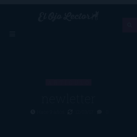
ARTÍCULO
newletter
Hace 9 años
12/03/17
0