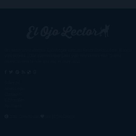
Un lector en la sombra. Escribo por escribir. Recomiendo libros. Blanco
y en botella. ¿Qué queréis más? Leed y no veáis tanta tele. O leed
mientras veis la tele, que eso es muy sano.
Sobre mí
Aviso Legal
Contacto
Editoriales
Ayúdame
2016. Creado con
por
El Ojo Lector
.