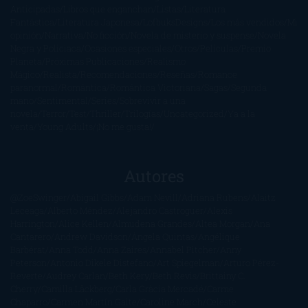
Anticipadas
Libros que enganchan
Listas
Literatura
Fantástica
Literatura Japonesa
LofbuksDesigns
Los más vendidos
Mi
opinión
Narrativa
No ficción
Novela de misterio y suspense
Novela
Negra y Policiaca
Ocasiones especiales
Otros
Películas
Premio
Planeta
Próximas Publicaciones
Realismo
Mágico
Realista
Recomendaciones
Reseñas
Romance
paranormal
Romántica
Romántica Victoriana
Sagas
Segunda
mano
Sentimental
Series
Sobrevivir a una
novela
Terror
Test
Thriller
Trilogías
Uncategorized
Ya a la
venta
Young Adults
¡No me gusta!
Autores
@ZoeSwinger
Abigail Gibbs
Adam Nevill
Adriana Rubens
Alaitz
Leceaga
Alberto Méndez
Alejandro Castroguer
Alexis
Harrington
Alice Kellen
Almudena Grandes
Altea Morgan
Ana
Cantarero
Andrew Davidson
Ángela Quintas
Angélique
Barbérat
Anna Todd
Anna Zaires
Annabel Pitcher
Anny
Peterson
Antonio Dikele Distefano
Art Spiegelman
Arturo Pérez-
Reverte
Audrey Carlan
Beth Kery
Beth Revis
Brittainy C.
Cherry
Camilla Läckberg
Carla Gràcia Mercadé
Carme
Chaparro
Carmen Martín Gaite
Caroline March
Celeste