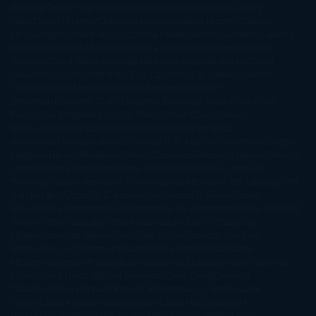
Bradley
Celeste Ng
Charlaine Harris
Charles Dubow
Cherry
Chic
Cheryl Strayed
Christina Lauren
Colleen Hoover
Colleen
McCullough
Connie Willis
Cristina Prada
Daniel Glattauer
Daniela
Krien
Daphne du Maurier
Darynda Jones
David Crespo
David
Nicholls
David Safier
Deborah Harkness
Deborah Install
Diana
Gabaldon
Dolores Redondo
E. O. Chirovici
E.L. James
Eckhart
Tolle
Eduardo Mendoza
Elena Montagud
Elísabet
Benavent
Elisabeth Craft
Elisabeth Kostova
Emma Cline
Enric
Pardo
Erin Morgenstern
Erin Watt
Ernest Cline
Ernesto
Sábato
Estefanía Salyers
Federico Moccia
Fernando
Aramburu
Florencia Bonelli
George R. R. Martin
Gina Peral
Gregory
Maguire
Haruki Murakami
Helen Simonson
Henning Mankell
Henry
James
Hiromi Kawakami
Irene Hall
Isabel Keats
J. Lynn
J.K.
Rowling
Jacinto Rey
Jack Thorne
Jamie McGuire
Jeff Lindsay
Jeff
VanderMeer
Jennifer L. Armentrout
Jennifer Niven
Jenny
Han
Jessica Thompson
Jill Santopolo
Joe Abercrombie
Joe Hill
Joël
Dicker
John Connolly
John Katzenbach
John Tiffany
Jojo
Moyes
Jonathan Safran Foer
Jose Carlos Somoza
Jose Luis
Sampedro
José Saramago
Karen Marie Moning
Katharine
McGee
Katherine Pancol
Katie Khan
Katjia Millay
Ken Follet
Ken
Follett
Kent Haruf
Khaled Hosseini
Kiera Cass
Koushun
Takami
Kristin Hannah
Kyoichi Katayama
L.J. Smith
Laini
Taylor
Laura Kinsale
Laura Norton
Laura Nuño
Laurell K.
Hamilton
Lauren Groff
Lauren Oliver
Lauren Willig
Leisa