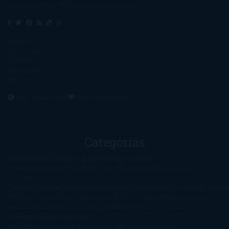
mientras veis la tele, que eso es muy sano.
Sobre mí
Aviso Legal
Contacto
Editoriales
Ayúdame
2016. Creado con
por
El Ojo Lector
.
Categorías
1-Star
2-Stars
3-Stars
4-Stars
5-Stars
Artículos
periodísticos
Aventuras
Blog
Canción de Hielo y Fuego
Chick-
Lit
Ciencia
Ficción
Clásicos
Colaboraciones
Comic
Concursos
Crecemos
Descarga
del libro
Drama
Duda Gramatical
El Ojo de Sauron
El poema de la
semana
Encuestas
Erótica
Especiales
Fantasía y Ciencia
Ficción
Feeling Good
Hay
vida
Histórica
Humor
Infantil
Intriga
Juvenil
Lecturas