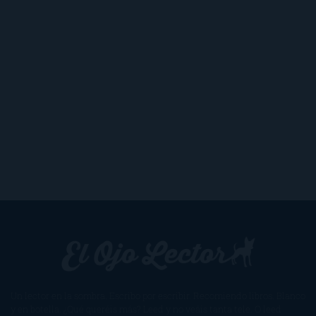
Un lector en la sombra. Escribo por escribir. Recomiendo libros. Blanco
y en botella. ¿Qué queréis más? Leed y no veáis tanta tele. O leed