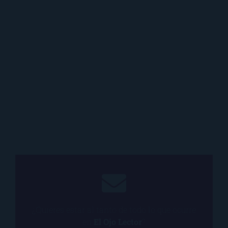
¿Quieres estar al tanto de todo lo que ocurre
en
El Ojo Lector
?