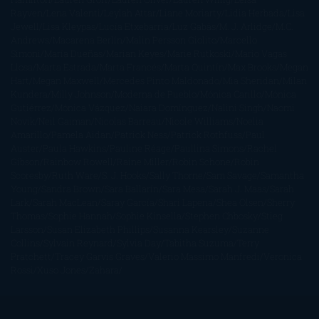
Rayven
Lena Valenti
Leylah Attar
Liane Moriarty
Lidia Herbada
Lisa
Jewell
Lisa Kleypas
Lucía Etxebarria
Luz Gabás
M. J. Arlidge
M.C.
Andrews
Macarena Berlín
Malin Persson Giolito
Marcello
Simoni
María Dueñas
Marian Keyes
Marie Rutkoski
Mario Vagas
Llosa
Marta Estrada
Marta Francés
Marta Quintín
Max Brooks
Megan
Hart
Megan Maxwell
Mercedes Pinto Maldonado
Mia Sheridan
Milan
Kundera
Milly Johnson
Moderna de Pueblo
Mónica Carillo
Mónica
Gutiérrez
Mónica Vázquez
Naiara Domínguez
Nalini Singh
Naomi
Novik
Neil Gaiman
Nicolas Barreau
Nicole Williams
Noelia
Amarillo
Pamela Aidan
Patrick Ness
Patrick Rothfuss
Paul
Auster
Paula Hawkins
Pauline Réage
Paullina Simons
Rachel
Gibson
Rainbow Rowell
Raine Miller
Robin Schone
Robin
Scoresby
Ruth Ware
S. J. Hooks
Sally Thorne
Sam Savage
Samantha
Young
Sandra Brown
Sara Ballarín
Sara Mesa
Sarah J. Maas
Sarah
Lark
Sarah MacLean
Saray García
Shari Lapena
Shea Olsen
Sherry
Thomas
Sophie Hannah
Sophie Kinsella
Stephen Chbosky
Stieg
Larsson
Susan Elizabeth Phillips
Susanna Kearsley
Suzanne
Collins
Sylvain Reynard
Sylvia Day
Tabitha Suzuma
Terry
Pratchett
Tracey Garvis Graves
Valerio Massimo Manfredi
Veronica
Rossi
Xuso Jones
Zahara