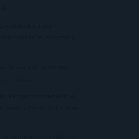
al.
os contenidos a sus
uele ocurrir en las tiendas
nal de esa web, como por
Mis pedidos
.
le realizar compras online,
itando la tienda física si es
s preferencias geográficas