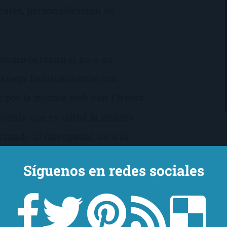
nales, personalización de
d como persona si no a su
navega habitualmente con
ar por la misma web con Firefox
cuenta que es usted la misma
ciando al navegador, no a la
Síguenos en redes sociales
xisten?