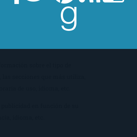
lementales y permiten, entre
á navegando un humano o una
do navega un usuario anónimo
s para el funcionamiento de
formación sobre el tipo de
 las secciones que más utiliza,
raria de uso, idioma, etc.
 publicidad en función de su
cia, idioma, etc.