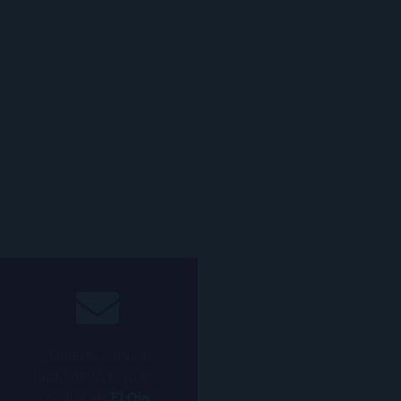
¿Quieres estar al
tanto de todo lo que
ocurre en
El Ojo