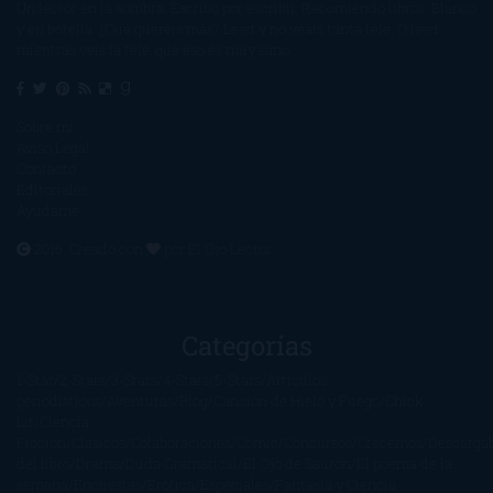
Un lector en la sombra. Escribo por escribir. Recomiendo libros. Blanco
y en botella. ¿Qué queréis más? Leed y no veáis tanta tele. O leed
mientras veis la tele, que eso es muy sano.
Sobre mí
Aviso Legal
Contacto
Editoriales
Ayúdame
2016. Creado con
por
El Ojo Lector
.
Categorías
1-Star
2-Stars
3-Stars
4-Stars
5-Stars
Artículos
periodísticos
Aventuras
Blog
Canción de Hielo y Fuego
Chick-
Lit
Ciencia
Ficción
Clásicos
Colaboraciones
Comic
Concursos
Crecemos
Descarga
del libro
Drama
Duda Gramatical
El Ojo de Sauron
El poema de la
semana
Encuestas
Erótica
Especiales
Fantasía y Ciencia