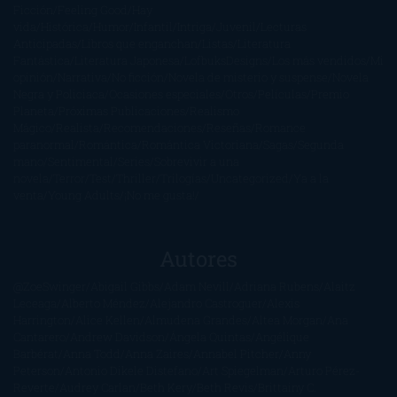
Ficción
Feeling Good
Hay
vida
Histórica
Humor
Infantil
Intriga
Juvenil
Lecturas
Anticipadas
Libros que enganchan
Listas
Literatura
Fantástica
Literatura Japonesa
LofbuksDesigns
Los más vendidos
Mi
opinión
Narrativa
No ficción
Novela de misterio y suspense
Novela
Negra y Policiaca
Ocasiones especiales
Otros
Películas
Premio
Planeta
Próximas Publicaciones
Realismo
Mágico
Realista
Recomendaciones
Reseñas
Romance
paranormal
Romántica
Romántica Victoriana
Sagas
Segunda
mano
Sentimental
Series
Sobrevivir a una
novela
Terror
Test
Thriller
Trilogías
Uncategorized
Ya a la
venta
Young Adults
¡No me gusta!
Autores
@ZoeSwinger
Abigail Gibbs
Adam Nevill
Adriana Rubens
Alaitz
Leceaga
Alberto Méndez
Alejandro Castroguer
Alexis
Harrington
Alice Kellen
Almudena Grandes
Altea Morgan
Ana
Cantarero
Andrew Davidson
Ángela Quintas
Angélique
Barbérat
Anna Todd
Anna Zaires
Annabel Pitcher
Anny
Peterson
Antonio Dikele Distefano
Art Spiegelman
Arturo Pérez-
Reverte
Audrey Carlan
Beth Kery
Beth Revis
Brittainy C.