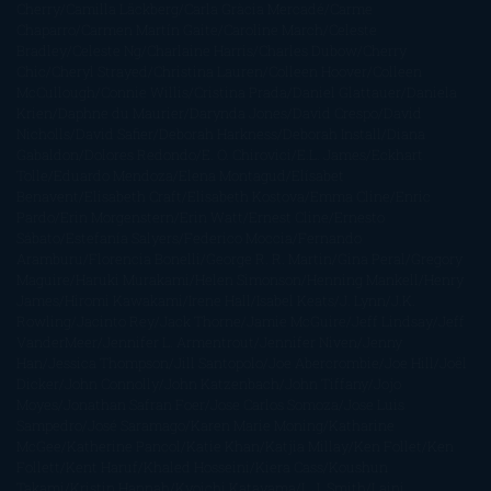
Cherry
Camilla Läckberg
Carla Gràcia Mercadé
Carme
Chaparro
Carmen Martín Gaite
Caroline March
Celeste
Bradley
Celeste Ng
Charlaine Harris
Charles Dubow
Cherry
Chic
Cheryl Strayed
Christina Lauren
Colleen Hoover
Colleen
McCullough
Connie Willis
Cristina Prada
Daniel Glattauer
Daniela
Krien
Daphne du Maurier
Darynda Jones
David Crespo
David
Nicholls
David Safier
Deborah Harkness
Deborah Install
Diana
Gabaldon
Dolores Redondo
E. O. Chirovici
E.L. James
Eckhart
Tolle
Eduardo Mendoza
Elena Montagud
Elísabet
Benavent
Elisabeth Craft
Elisabeth Kostova
Emma Cline
Enric
Pardo
Erin Morgenstern
Erin Watt
Ernest Cline
Ernesto
Sábato
Estefanía Salyers
Federico Moccia
Fernando
Aramburu
Florencia Bonelli
George R. R. Martin
Gina Peral
Gregory
Maguire
Haruki Murakami
Helen Simonson
Henning Mankell
Henry
James
Hiromi Kawakami
Irene Hall
Isabel Keats
J. Lynn
J.K.
Rowling
Jacinto Rey
Jack Thorne
Jamie McGuire
Jeff Lindsay
Jeff
VanderMeer
Jennifer L. Armentrout
Jennifer Niven
Jenny
Han
Jessica Thompson
Jill Santopolo
Joe Abercrombie
Joe Hill
Joël
Dicker
John Connolly
John Katzenbach
John Tiffany
Jojo
Moyes
Jonathan Safran Foer
Jose Carlos Somoza
Jose Luis
Sampedro
José Saramago
Karen Marie Moning
Katharine
McGee
Katherine Pancol
Katie Khan
Katjia Millay
Ken Follet
Ken
Follett
Kent Haruf
Khaled Hosseini
Kiera Cass
Koushun
Takami
Kristin Hannah
Kyoichi Katayama
L.J. Smith
Laini