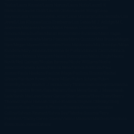
Taylor
Laura Kinsale
Laura Norton
Laura Nuño
Laurell K.
Hamilton
Lauren Groff
Lauren Oliver
Lauren Willig
Leisa
Rayven
Lena Valenti
Leylah Attar
Liane Moriarty
Lidia Herbada
Lisa
Jewell
Lisa Kleypas
Lucía Etxebarria
Luz Gabás
M. J. Arlidge
M.C.
Andrews
Macarena Berlín
Malin Persson Giolito
Marcello
Simoni
María Dueñas
Marian Keyes
Marie Rutkoski
Mario Vagas
Llosa
Marta Estrada
Marta Francés
Marta Quintín
Max Brooks
Megan
Hart
Megan Maxwell
Mercedes Pinto Maldonado
Mia Sheridan
Milan
Kundera
Milly Johnson
Moderna de Pueblo
Mónica Carillo
Mónica
Gutiérrez
Mónica Vázquez
Naiara Domínguez
Nalini Singh
Naomi
Novik
Neil Gaiman
Nicolas Barreau
Nicole Williams
Noelia
Amarillo
Pamela Aidan
Patrick Ness
Patrick Rothfuss
Paul
Auster
Paula Hawkins
Pauline Réage
Paullina Simons
Rachel
Gibson
Rainbow Rowell
Raine Miller
Robin Schone
Robin
Scoresby
Ruth Ware
S. J. Hooks
Sally Thorne
Sam Savage
Samantha
Young
Sandra Brown
Sara Ballarín
Sara Mesa
Sarah J. Maas
Sarah
Lark
Sarah MacLean
Saray García
Shari Lapena
Shea Olsen
Sherry
Thomas
Sophie Hannah
Sophie Kinsella
Stephen Chbosky
Stieg
Larsson
Susan Elizabeth Phillips
Susanna Kearsley
Suzanne
Collins
Sylvain Reynard
Sylvia Day
Tabitha Suzuma
Terry
Pratchett
Tracey Garvis Graves
Valerio Massimo Manfredi
Veronica
Rossi
Xuso Jones
Zahara