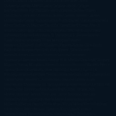
Cherry
Camilla Läckberg
Carla Gràcia Mercadé
Carme
Chaparro
Carmen Martín Gaite
Caroline March
Celeste
Bradley
Celeste Ng
Charlaine Harris
Charles Dubow
Cherry
Chic
Cheryl Strayed
Christina Lauren
Colleen Hoover
Colleen
McCullough
Connie Willis
Cristina Prada
Daniel Glattauer
Daniela
Krien
Daphne du Maurier
Darynda Jones
David Crespo
David
Nicholls
David Safier
Deborah Harkness
Deborah Install
Diana
Gabaldon
Dolores Redondo
E. O. Chirovici
E.L. James
Eckhart
Tolle
Eduardo Mendoza
Elena Montagud
Elísabet
Benavent
Elisabeth Craft
Elisabeth Kostova
Emma Cline
Enric
Pardo
Erin Morgenstern
Erin Watt
Ernest Cline
Ernesto
Sábato
Estefanía Salyers
Federico Moccia
Fernando
Aramburu
Florencia Bonelli
George R. R. Martin
Gina Peral
Gregory
Maguire
Haruki Murakami
Helen Simonson
Henning Mankell
Henry
James
Hiromi Kawakami
Irene Hall
Isabel Keats
J. Lynn
J.K.
Rowling
Jacinto Rey
Jack Thorne
Jamie McGuire
Jeff Lindsay
Jeff
VanderMeer
Jennifer L. Armentrout
Jennifer Niven
Jenny
Han
Jessica Thompson
Jill Santopolo
Joe Abercrombie
Joe Hill
Joël
Dicker
John Connolly
John Katzenbach
John Tiffany
Jojo
Moyes
Jonathan Safran Foer
Jose Carlos Somoza
Jose Luis
Sampedro
José Saramago
Karen Marie Moning
Katharine
McGee
Katherine Pancol
Katie Khan
Katjia Millay
Ken Follet
Ken
Follett
Kent Haruf
Khaled Hosseini
Kiera Cass
Koushun
Takami
Kristin Hannah
Kyoichi Katayama
L.J. Smith
Laini