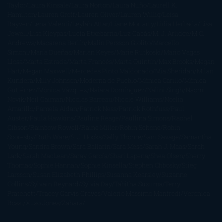
Taylor
Laura Kinsale
Laura Norton
Laura Nuño
Laurell K.
Hamilton
Lauren Groff
Lauren Oliver
Lauren Willig
Leisa
Rayven
Lena Valenti
Leylah Attar
Liane Moriarty
Lidia Herbada
Lisa
Jewell
Lisa Kleypas
Lucía Etxebarria
Luz Gabás
M. J. Arlidge
M.C.
Andrews
Macarena Berlín
Malin Persson Giolito
Marcello
Simoni
María Dueñas
Marian Keyes
Marie Rutkoski
Mario Vagas
Llosa
Marta Estrada
Marta Francés
Marta Quintín
Max Brooks
Megan
Hart
Megan Maxwell
Mercedes Pinto Maldonado
Mia Sheridan
Milan
Kundera
Milly Johnson
Moderna de Pueblo
Mónica Carillo
Mónica
Gutiérrez
Mónica Vázquez
Naiara Domínguez
Nalini Singh
Naomi
Novik
Neil Gaiman
Nicolas Barreau
Nicole Williams
Noelia
Amarillo
Pamela Aidan
Patrick Ness
Patrick Rothfuss
Paul
Auster
Paula Hawkins
Pauline Réage
Paullina Simons
Rachel
Gibson
Rainbow Rowell
Raine Miller
Robin Schone
Robin
Scoresby
Ruth Ware
S. J. Hooks
Sally Thorne
Sam Savage
Samantha
Young
Sandra Brown
Sara Ballarín
Sara Mesa
Sarah J. Maas
Sarah
Lark
Sarah MacLean
Saray García
Shari Lapena
Shea Olsen
Sherry
Thomas
Sophie Hannah
Sophie Kinsella
Stephen Chbosky
Stieg
Larsson
Susan Elizabeth Phillips
Susanna Kearsley
Suzanne
Collins
Sylvain Reynard
Sylvia Day
Tabitha Suzuma
Terry
Pratchett
Tracey Garvis Graves
Valerio Massimo Manfredi
Veronica
Rossi
Xuso Jones
Zahara