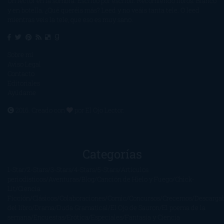
Un lector en la sombra. Escribo por escribir. Recomiendo libros. Blanco
y en botella. ¿Qué queréis más? Leed y no veáis tanta tele. O leed
mientras veis la tele, que eso es muy sano.
Sobre mí
Aviso Legal
Contacto
Editoriales
Ayúdame
2016. Creado con
por
El Ojo Lector
.
Categorías
1-Star
2-Stars
3-Stars
4-Stars
5-Stars
Artículos
periodísticos
Aventuras
Blog
Canción de Hielo y Fuego
Chick-
Lit
Ciencia
Ficción
Clásicos
Colaboraciones
Comic
Concursos
Crecemos
Descarga
del libro
Drama
Duda Gramatical
El Ojo de Sauron
El poema de la
semana
Encuestas
Erótica
Especiales
Fantasía y Ciencia