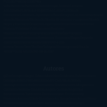
Ficción
Feeling Good
Hay
vida
Histórica
Humor
Infantil
Intriga
Juvenil
Lecturas
Anticipadas
Libros que enganchan
Listas
Literatura
Fantástica
Literatura Japonesa
LofbuksDesigns
Los más vendidos
Mi
opinión
Narrativa
No ficción
Novela de misterio y suspense
Novela
Negra y Policiaca
Ocasiones especiales
Otros
Películas
Premio
Planeta
Próximas Publicaciones
Realismo
Mágico
Realista
Recomendaciones
Reseñas
Romance
paranormal
Romántica
Romántica Victoriana
Sagas
Segunda
mano
Sentimental
Series
Sobrevivir a una
novela
Terror
Test
Thriller
Trilogías
Uncategorized
Ya a la
venta
Young Adults
¡No me gusta!
Autores
@ZoeSwinger
Abigail Gibbs
Adam Nevill
Adriana Rubens
Alaitz
Leceaga
Alberto Méndez
Alejandro Castroguer
Alexis
Harrington
Alice Kellen
Almudena Grandes
Altea Morgan
Ana
Cantarero
Andrew Davidson
Ángela Quintas
Angélique
Barbérat
Anna Todd
Anna Zaires
Annabel Pitcher
Anny
Peterson
Antonio Dikele Distefano
Art Spiegelman
Arturo Pérez-
Reverte
Audrey Carlan
Beth Kery
Beth Revis
Brittainy C.