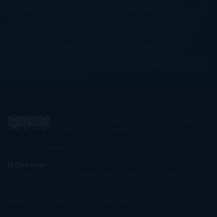
Gibson
Rainbow Rowell
Raine Miller
Robin Schone
Robin
Scoresby
Ruth Ware
S. J. Hooks
Sally Thorne
Sam Savage
Samantha
Young
Sandra Brown
Sara Ballarín
Sara Mesa
Sarah J. Maas
Sarah
Lark
Sarah MacLean
Saray García
Shari Lapena
Shea Olsen
Sherry
Thomas
Sophie Hannah
Sophie Kinsella
Stephen Chbosky
Stieg
Larsson
Susan Elizabeth Phillips
Susanna Kearsley
Suzanne
Collins
Sylvain Reynard
Sylvia Day
Tabitha Suzuma
Terry
Pratchett
Tracey Garvis Graves
Valerio Massimo Manfredi
Veronica
Rossi
Xuso Jones
Zahara
El Ojo Lector
by
www.elojolector.com
is licensed
under a
Creative Commons Reconocimiento-
NoComercial-SinObraDerivada 3.0 Unported License
. Creado a partir
de la obra en
www.elojolector.com
.
El Ojo Lector
participa en el Programa de Afiliados de Amazon EU, un
programa de publicidad para afiliados diseñado para ofrecer a sitios
web un modo de obtener comisiones por publicidad, publicitando e
incluyendo enlaces a Amazon.co.uk/ Amazon.de/ de.buyvip.com /
Amazon.fr/ Amazon.it/ it.buyvip.com/ Amazon.es/ es.buyvip.com.