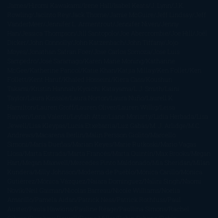
James
Hiromi Kawakami
Irene Hall
Isabel Keats
J. Lynn
J.K.
Rowling
Jacinto Rey
Jack Thorne
Jamie McGuire
Jeff Lindsay
Jeff
VanderMeer
Jennifer L. Armentrout
Jennifer Niven
Jenny
Han
Jessica Thompson
Jill Santopolo
Joe Abercrombie
Joe Hill
Joël
Dicker
John Connolly
John Katzenbach
John Tiffany
Jojo
Moyes
Jonathan Safran Foer
Jose Carlos Somoza
Jose Luis
Sampedro
José Saramago
Karen Marie Moning
Katharine
McGee
Katherine Pancol
Katie Khan
Katjia Millay
Ken Follet
Ken
Follett
Kent Haruf
Khaled Hosseini
Kiera Cass
Koushun
Takami
Kristin Hannah
Kyoichi Katayama
L.J. Smith
Laini
Taylor
Laura Kinsale
Laura Norton
Laura Nuño
Laurell K.
Hamilton
Lauren Groff
Lauren Oliver
Lauren Willig
Leisa
Rayven
Lena Valenti
Leylah Attar
Liane Moriarty
Lidia Herbada
Lisa
Jewell
Lisa Kleypas
Lucía Etxebarria
Luz Gabás
M. J. Arlidge
M.C.
Andrews
Macarena Berlín
Malin Persson Giolito
Marcello
Simoni
María Dueñas
Marian Keyes
Marie Rutkoski
Mario Vagas
Llosa
Marta Estrada
Marta Francés
Marta Quintín
Max Brooks
Megan
Hart
Megan Maxwell
Mercedes Pinto Maldonado
Mia Sheridan
Milan
Kundera
Milly Johnson
Moderna de Pueblo
Mónica Carillo
Mónica
Gutiérrez
Mónica Vázquez
Naiara Domínguez
Nalini Singh
Naomi
Novik
Neil Gaiman
Nicolas Barreau
Nicole Williams
Noelia
Amarillo
Pamela Aidan
Patrick Ness
Patrick Rothfuss
Paul
Auster
Paula Hawkins
Pauline Réage
Paullina Simons
Rachel