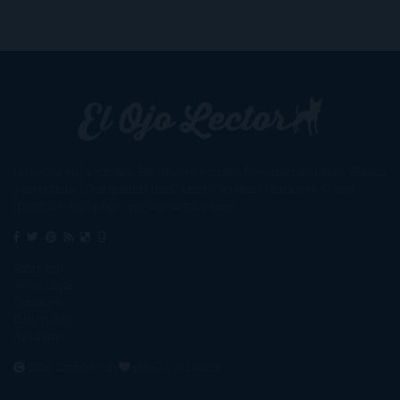
Un lector en la sombra. Escribo por escribir. Recomiendo libros. Blanco
y en botella. ¿Qué queréis más? Leed y no veáis tanta tele. O leed
mientras veis la tele, que eso es muy sano.
Sobre mí
Aviso Legal
Contacto
Editoriales
Ayúdame
2016. Creado con
por
El Ojo Lector
.