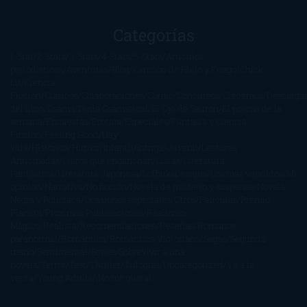
Categorías
1-Star
2-Stars
3-Stars
4-Stars
5-Stars
Artículos
periodísticos
Aventuras
Blog
Canción de Hielo y Fuego
Chick-
Lit
Ciencia
Ficción
Clásicos
Colaboraciones
Comic
Concursos
Crecemos
Descarga
del libro
Drama
Duda Gramatical
El Ojo de Sauron
El poema de la
semana
Encuestas
Erótica
Especiales
Fantasía y Ciencia
Ficción
Feeling Good
Hay
vida
Histórica
Humor
Infantil
Intriga
Juvenil
Lecturas
Anticipadas
Libros que enganchan
Listas
Literatura
Fantástica
Literatura Japonesa
LofbuksDesigns
Los más vendidos
Mi
opinión
Narrativa
No ficción
Novela de misterio y suspense
Novela
Negra y Policiaca
Ocasiones especiales
Otros
Películas
Premio
Planeta
Próximas Publicaciones
Realismo
Mágico
Realista
Recomendaciones
Reseñas
Romance
paranormal
Romántica
Romántica Victoriana
Sagas
Segunda
mano
Sentimental
Series
Sobrevivir a una
novela
Terror
Test
Thriller
Trilogías
Uncategorized
Ya a la
venta
Young Adults
¡No me gusta!