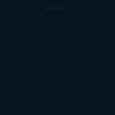
Autores
@ZoeSwinger
Abigail Gibbs
Adam Nevill
Adriana Rubens
Alaitz
Leceaga
Alberto Méndez
Alejandro Castroguer
Alexis
Harrington
Alice Kellen
Almudena Grandes
Altea Morgan
Ana
Cantarero
Andrew Davidson
Ángela Quintas
Angélique
Barbérat
Anna Todd
Anna Zaires
Annabel Pitcher
Anny
Peterson
Antonio Dikele Distefano
Art Spiegelman
Arturo Pérez-
Reverte
Audrey Carlan
Beth Kery
Beth Revis
Brittainy C.
Cherry
Camilla Läckberg
Carla Gràcia Mercadé
Carme
Chaparro
Carmen Martín Gaite
Caroline March
Celeste
Bradley
Celeste Ng
Charlaine Harris
Charles Dubow
Cherry
Chic
Cheryl Strayed
Christina Lauren
Colleen Hoover
Colleen
McCullough
Connie Willis
Cristina Prada
Daniel Glattauer
Daniela
Krien
Daphne du Maurier
Darynda Jones
David Crespo
David
Nicholls
David Safier
Deborah Harkness
Deborah Install
Diana
Gabaldon
Dolores Redondo
E. O. Chirovici
E.L. James
Eckhart
Tolle
Eduardo Mendoza
Elena Montagud
Elísabet
Benavent
Elisabeth Craft
Elisabeth Kostova
Emma Cline
Enric
Pardo
Erin Morgenstern
Erin Watt
Ernest Cline
Ernesto
Sábato
Estefanía Salyers
Federico Moccia
Fernando
Aramburu
Florencia Bonelli
George R. R. Martin
Gina Peral
Gregory
Maguire
Haruki Murakami
Helen Simonson
Henning Mankell
Henry