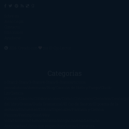
Sobre mí
Aviso Legal
Contacto
Editoriales
Ayúdame
2016. Creado con
por
El Ojo Lector
.
Categorías
1-Star
2-Stars
3-Stars
4-Stars
5-Stars
Artículos
periodísticos
Aventuras
Blog
Canción de Hielo y Fuego
Chick-
Lit
Ciencia
Ficción
Clásicos
Colaboraciones
Comic
Concursos
Crecemos
Descarga
del libro
Drama
Duda Gramatical
El Ojo de Sauron
El poema de la
semana
Encuestas
Erótica
Especiales
Fantasía y Ciencia
Ficción
Feeling Good
Hay
vida
Histórica
Humor
Infantil
Intriga
Juvenil
Lecturas
Anticipadas
Libros que enganchan
Listas
Literatura