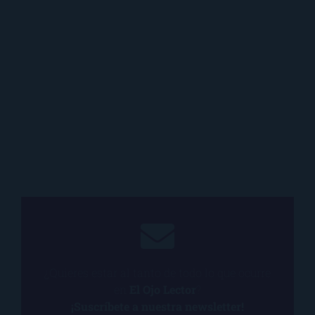
¿Quieres estar al tanto de todo lo que ocurre
en
El Ojo Lector
?
¡Suscríbete a nuestra newsletter!