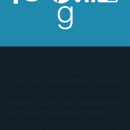
Fannie Flag
La vida de Evelyn, ama de casa de anodinas
costumbres, cambia por completo el día que
conoce a Ninny, una encantadora viejecita
capaz de convertir la memoria del pasado en
experiencia viva. Ninny cuenta historias y
encandila a Evelyn, recordando las peripecias
de Idgie y Ruth, dos amigas que compartieron
la dureza de los años de la Gran Depresión en
Whistle Stop, un pueblo perdido en el
profundo sur norteamericano. la ternura y la
solidez se mezclan sabiamente en las