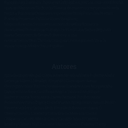
Fantástica
Literatura Japonesa
LofbuksDesigns
Los más vendidos
Mi
opinión
Narrativa
No ficción
Novela de misterio y suspense
Novela
Negra y Policiaca
Ocasiones especiales
Otros
Películas
Premio
Planeta
Próximas Publicaciones
Realismo
Mágico
Realista
Recomendaciones
Reseñas
Romance
paranormal
Romántica
Romántica Victoriana
Sagas
Segunda
mano
Sentimental
Series
Sobrevivir a una
novela
Terror
Test
Thriller
Trilogías
Uncategorized
Ya a la
venta
Young Adults
¡No me gusta!
Autores
@ZoeSwinger
Abigail Gibbs
Adam Nevill
Adriana Rubens
Alaitz
Leceaga
Alberto Méndez
Alejandro Castroguer
Alexis
Harrington
Alice Kellen
Almudena Grandes
Altea Morgan
Ana
Cantarero
Andrew Davidson
Ángela Quintas
Angélique
Barbérat
Anna Todd
Anna Zaires
Annabel Pitcher
Anny
Peterson
Antonio Dikele Distefano
Art Spiegelman
Arturo Pérez-
Reverte
Audrey Carlan
Beth Kery
Beth Revis
Brittainy C.
Cherry
Camilla Läckberg
Carla Gràcia Mercadé
Carme
Chaparro
Carmen Martín Gaite
Caroline March
Celeste
Bradley
Celeste Ng
Charlaine Harris
Charles Dubow
Cherry