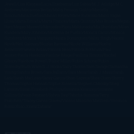
Jewell
Lisa Kleypas
Lucía Etxebarria
Luz Gabás
M. J. Arlidge
M.C.
Andrews
Macarena Berlín
Malin Persson Giolito
Marcello
Simoni
María Dueñas
Marian Keyes
Marie Rutkoski
Mario Vagas
Llosa
Marta Estrada
Marta Francés
Marta Quintín
Max Brooks
Megan
Hart
Megan Maxwell
Mercedes Pinto Maldonado
Mia Sheridan
Milan
Kundera
Milly Johnson
Moderna de Pueblo
Mónica Carillo
Mónica
Gutiérrez
Mónica Vázquez
Naiara Domínguez
Nalini Singh
Naomi
Novik
Neil Gaiman
Nicolas Barreau
Nicole Williams
Noelia
Amarillo
Pamela Aidan
Patrick Ness
Patrick Rothfuss
Paul
Auster
Paula Hawkins
Pauline Réage
Paullina Simons
Rachel
Gibson
Rainbow Rowell
Raine Miller
Robin Schone
Robin
Scoresby
Ruth Ware
S. J. Hooks
Sally Thorne
Sam Savage
Samantha
Young
Sandra Brown
Sara Ballarín
Sara Mesa
Sarah J. Maas
Sarah
Lark
Sarah MacLean
Saray García
Shari Lapena
Shea Olsen
Sherry
Thomas
Sophie Hannah
Sophie Kinsella
Stephen Chbosky
Stieg
Larsson
Susan Elizabeth Phillips
Susanna Kearsley
Suzanne
Collins
Sylvain Reynard
Sylvia Day
Tabitha Suzuma
Terry
Pratchett
Tracey Garvis Graves
Valerio Massimo Manfredi
Veronica
Rossi
Xuso Jones
Zahara