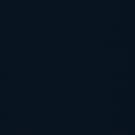
Chic
Cheryl Strayed
Christina Lauren
Colleen Hoover
Colleen
McCullough
Connie Willis
Cristina Prada
Daniel Glattauer
Daniela
Krien
Daphne du Maurier
Darynda Jones
David Crespo
David
Nicholls
David Safier
Deborah Harkness
Deborah Install
Diana
Gabaldon
Dolores Redondo
E. O. Chirovici
E.L. James
Eckhart
Tolle
Eduardo Mendoza
Elena Montagud
Elísabet
Benavent
Elisabeth Craft
Elisabeth Kostova
Emma Cline
Enric
Pardo
Erin Morgenstern
Erin Watt
Ernest Cline
Ernesto
Sábato
Estefanía Salyers
Federico Moccia
Fernando
Aramburu
Florencia Bonelli
George R. R. Martin
Gina Peral
Gregory
Maguire
Haruki Murakami
Helen Simonson
Henning Mankell
Henry
James
Hiromi Kawakami
Irene Hall
Isabel Keats
J. Lynn
J.K.
Rowling
Jacinto Rey
Jack Thorne
Jamie McGuire
Jeff Lindsay
Jeff
VanderMeer
Jennifer L. Armentrout
Jennifer Niven
Jenny
Han
Jessica Thompson
Jill Santopolo
Joe Abercrombie
Joe Hill
Joël
Dicker
John Connolly
John Katzenbach
John Tiffany
Jojo
Moyes
Jonathan Safran Foer
Jose Carlos Somoza
Jose Luis
Sampedro
José Saramago
Karen Marie Moning
Katharine
McGee
Katherine Pancol
Katie Khan
Katjia Millay
Ken Follet
Ken
Follett
Kent Haruf
Khaled Hosseini
Kiera Cass
Koushun
Takami
Kristin Hannah
Kyoichi Katayama
L.J. Smith
Laini
Taylor
Laura Kinsale
Laura Norton
Laura Nuño
Laurell K.
Hamilton
Lauren Groff
Lauren Oliver
Lauren Willig
Leisa
Rayven
Lena Valenti
Leylah Attar
Liane Moriarty
Lidia Herbada
Lisa