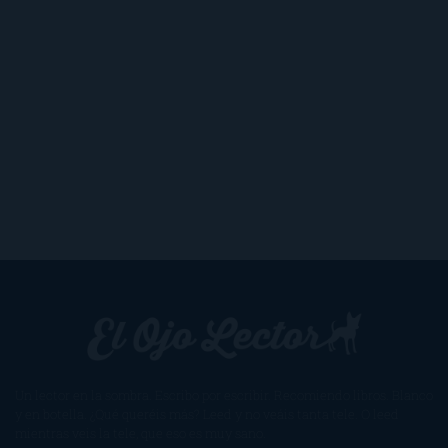
Un lector en la sombra. Escribo por escribir. Recomiendo libros. Blanco
y en botella. ¿Qué queréis más? Leed y no veáis tanta tele. O leed
mientras veis la tele, que eso es muy sano.