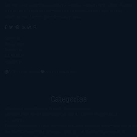
Un lector en la sombra. Escribo por escribir. Recomiendo libros. Blanco
y en botella. ¿Qué queréis más? Leed y no veáis tanta tele. O leed
mientras veis la tele, que eso es muy sano.
Sobre mí
Aviso Legal
Contacto
Editoriales
Ayúdame
2016. Creado con
por
El Ojo Lector
.
Categorías
1-Star
2-Stars
3-Stars
4-Stars
5-Stars
Artículos
periodísticos
Aventuras
Blog
Canción de Hielo y Fuego
Chick-
Lit
Ciencia
Ficción
Clásicos
Colaboraciones
Comic
Concursos
Crecemos
Descarga
del libro
Drama
Duda Gramatical
El Ojo de Sauron
El poema de la