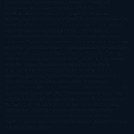
Takami
Kristin Hannah
Kyoichi Katayama
L.J. Smith
Laini
Taylor
Laura Kinsale
Laura Norton
Laura Nuño
Laurell K.
Hamilton
Lauren Groff
Lauren Oliver
Lauren Willig
Leisa
Rayven
Lena Valenti
Leylah Attar
Liane Moriarty
Lidia Herbada
Lisa
Jewell
Lisa Kleypas
Lucía Etxebarria
Luz Gabás
M. J. Arlidge
M.C.
Andrews
Macarena Berlín
Malin Persson Giolito
Marcello
Simoni
María Dueñas
Marian Keyes
Marie Rutkoski
Mario Vagas
Llosa
Marta Estrada
Marta Francés
Marta Quintín
Max Brooks
Megan
Hart
Megan Maxwell
Mercedes Pinto Maldonado
Mia Sheridan
Milan
Kundera
Milly Johnson
Moderna de Pueblo
Mónica Carillo
Mónica
Gutiérrez
Mónica Vázquez
Naiara Domínguez
Nalini Singh
Naomi
Novik
Neil Gaiman
Nicolas Barreau
Nicole Williams
Noelia
Amarillo
Pamela Aidan
Patrick Ness
Patrick Rothfuss
Paul
Auster
Paula Hawkins
Pauline Réage
Paullina Simons
Rachel
Gibson
Rainbow Rowell
Raine Miller
Robin Schone
Robin
Scoresby
Ruth Ware
S. J. Hooks
Sally Thorne
Sam Savage
Samantha
Young
Sandra Brown
Sara Ballarín
Sara Mesa
Sarah J. Maas
Sarah
Lark
Sarah MacLean
Saray García
Shari Lapena
Shea Olsen
Sherry
Thomas
Sophie Hannah
Sophie Kinsella
Stephen Chbosky
Stieg
Larsson
Susan Elizabeth Phillips
Susanna Kearsley
Suzanne
Collins
Sylvain Reynard
Sylvia Day
Tabitha Suzuma
Terry
Pratchett
Tracey Garvis Graves
Valerio Massimo Manfredi
Veronica
Rossi
Xuso Jones
Zahara