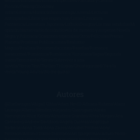
semana
Encuestas
Erótica
Especiales
Fantasía y Ciencia
Ficción
Feeling Good
Hay
vida
Histórica
Humor
Infantil
Intriga
Juvenil
Lecturas
Anticipadas
Libros que enganchan
Listas
Literatura
Fantástica
Literatura Japonesa
LofbuksDesigns
Los más vendidos
Mi
opinión
Narrativa
No ficción
Novela de misterio y suspense
Novela
Negra y Policiaca
Ocasiones especiales
Otros
Películas
Premio
Planeta
Próximas Publicaciones
Realismo
Mágico
Realista
Recomendaciones
Reseñas
Romance
paranormal
Romántica
Romántica Victoriana
Sagas
Segunda
mano
Sentimental
Series
Sobrevivir a una
novela
Terror
Test
Thriller
Trilogías
Uncategorized
Ya a la
venta
Young Adults
¡No me gusta!
Autores
@ZoeSwinger
Abigail Gibbs
Adam Nevill
Adriana Rubens
Alaitz
Leceaga
Alberto Méndez
Alejandro Castroguer
Alexis
Harrington
Alice Kellen
Almudena Grandes
Altea Morgan
Ana
Cantarero
Andrew Davidson
Ángela Quintas
Angélique
Barbérat
Anna Todd
Anna Zaires
Annabel Pitcher
Anny
Peterson
Antonio Dikele Distefano
Art Spiegelman
Arturo Pérez-
Reverte
Audrey Carlan
Beth Kery
Beth Revis
Brittainy C.