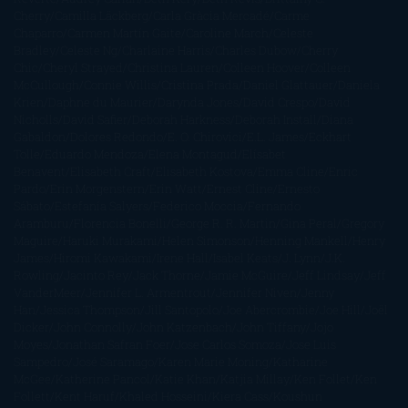
Cherry
Camilla Läckberg
Carla Gràcia Mercadé
Carme
Chaparro
Carmen Martín Gaite
Caroline March
Celeste
Bradley
Celeste Ng
Charlaine Harris
Charles Dubow
Cherry
Chic
Cheryl Strayed
Christina Lauren
Colleen Hoover
Colleen
McCullough
Connie Willis
Cristina Prada
Daniel Glattauer
Daniela
Krien
Daphne du Maurier
Darynda Jones
David Crespo
David
Nicholls
David Safier
Deborah Harkness
Deborah Install
Diana
Gabaldon
Dolores Redondo
E. O. Chirovici
E.L. James
Eckhart
Tolle
Eduardo Mendoza
Elena Montagud
Elísabet
Benavent
Elisabeth Craft
Elisabeth Kostova
Emma Cline
Enric
Pardo
Erin Morgenstern
Erin Watt
Ernest Cline
Ernesto
Sábato
Estefanía Salyers
Federico Moccia
Fernando
Aramburu
Florencia Bonelli
George R. R. Martin
Gina Peral
Gregory
Maguire
Haruki Murakami
Helen Simonson
Henning Mankell
Henry
James
Hiromi Kawakami
Irene Hall
Isabel Keats
J. Lynn
J.K.
Rowling
Jacinto Rey
Jack Thorne
Jamie McGuire
Jeff Lindsay
Jeff
VanderMeer
Jennifer L. Armentrout
Jennifer Niven
Jenny
Han
Jessica Thompson
Jill Santopolo
Joe Abercrombie
Joe Hill
Joël
Dicker
John Connolly
John Katzenbach
John Tiffany
Jojo
Moyes
Jonathan Safran Foer
Jose Carlos Somoza
Jose Luis
Sampedro
José Saramago
Karen Marie Moning
Katharine
McGee
Katherine Pancol
Katie Khan
Katjia Millay
Ken Follet
Ken
Follett
Kent Haruf
Khaled Hosseini
Kiera Cass
Koushun