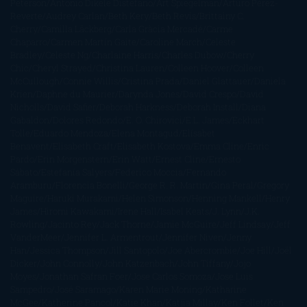
Peterson
Antonio Dikele Distefano
Art Spiegelman
Arturo Pérez-
Reverte
Audrey Carlan
Beth Kery
Beth Revis
Brittainy C.
Cherry
Camilla Läckberg
Carla Gràcia Mercadé
Carme
Chaparro
Carmen Martín Gaite
Caroline March
Celeste
Bradley
Celeste Ng
Charlaine Harris
Charles Dubow
Cherry
Chic
Cheryl Strayed
Christina Lauren
Colleen Hoover
Colleen
McCullough
Connie Willis
Cristina Prada
Daniel Glattauer
Daniela
Krien
Daphne du Maurier
Darynda Jones
David Crespo
David
Nicholls
David Safier
Deborah Harkness
Deborah Install
Diana
Gabaldon
Dolores Redondo
E. O. Chirovici
E.L. James
Eckhart
Tolle
Eduardo Mendoza
Elena Montagud
Elísabet
Benavent
Elisabeth Craft
Elisabeth Kostova
Emma Cline
Enric
Pardo
Erin Morgenstern
Erin Watt
Ernest Cline
Ernesto
Sábato
Estefanía Salyers
Federico Moccia
Fernando
Aramburu
Florencia Bonelli
George R. R. Martin
Gina Peral
Gregory
Maguire
Haruki Murakami
Helen Simonson
Henning Mankell
Henry
James
Hiromi Kawakami
Irene Hall
Isabel Keats
J. Lynn
J.K.
Rowling
Jacinto Rey
Jack Thorne
Jamie McGuire
Jeff Lindsay
Jeff
VanderMeer
Jennifer L. Armentrout
Jennifer Niven
Jenny
Han
Jessica Thompson
Jill Santopolo
Joe Abercrombie
Joe Hill
Joël
Dicker
John Connolly
John Katzenbach
John Tiffany
Jojo
Moyes
Jonathan Safran Foer
Jose Carlos Somoza
Jose Luis
Sampedro
José Saramago
Karen Marie Moning
Katharine
McGee
Katherine Pancol
Katie Khan
Katjia Millay
Ken Follet
Ken