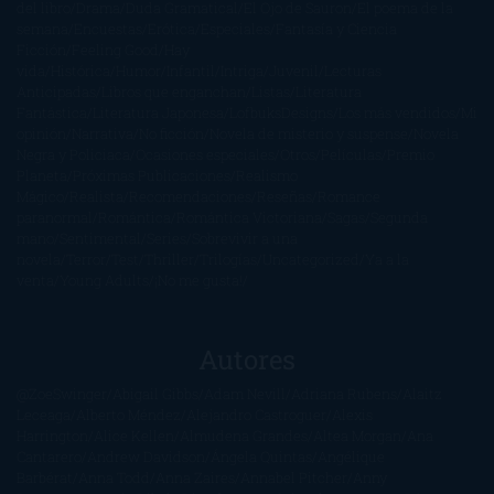
del libro
Drama
Duda Gramatical
El Ojo de Sauron
El poema de la
semana
Encuestas
Erótica
Especiales
Fantasía y Ciencia
Ficción
Feeling Good
Hay
vida
Histórica
Humor
Infantil
Intriga
Juvenil
Lecturas
Anticipadas
Libros que enganchan
Listas
Literatura
Fantástica
Literatura Japonesa
LofbuksDesigns
Los más vendidos
Mi
opinión
Narrativa
No ficción
Novela de misterio y suspense
Novela
Negra y Policiaca
Ocasiones especiales
Otros
Películas
Premio
Planeta
Próximas Publicaciones
Realismo
Mágico
Realista
Recomendaciones
Reseñas
Romance
paranormal
Romántica
Romántica Victoriana
Sagas
Segunda
mano
Sentimental
Series
Sobrevivir a una
novela
Terror
Test
Thriller
Trilogías
Uncategorized
Ya a la
venta
Young Adults
¡No me gusta!
Autores
@ZoeSwinger
Abigail Gibbs
Adam Nevill
Adriana Rubens
Alaitz
Leceaga
Alberto Méndez
Alejandro Castroguer
Alexis
Harrington
Alice Kellen
Almudena Grandes
Altea Morgan
Ana
Cantarero
Andrew Davidson
Ángela Quintas
Angélique
Barbérat
Anna Todd
Anna Zaires
Annabel Pitcher
Anny