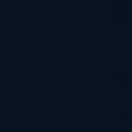
Follett
Kent Haruf
Khaled Hosseini
Kiera Cass
Koushun
Takami
Kristin Hannah
Kyoichi Katayama
L.J. Smith
Laini
Taylor
Laura Kinsale
Laura Norton
Laura Nuño
Laurell K.
Hamilton
Lauren Groff
Lauren Oliver
Lauren Willig
Leisa
Rayven
Lena Valenti
Leylah Attar
Liane Moriarty
Lidia Herbada
Lisa
Jewell
Lisa Kleypas
Lucía Etxebarria
Luz Gabás
M. J. Arlidge
M.C.
Andrews
Macarena Berlín
Malin Persson Giolito
Marcello
Simoni
María Dueñas
Marian Keyes
Marie Rutkoski
Mario Vagas
Llosa
Marta Estrada
Marta Francés
Marta Quintín
Max Brooks
Megan
Hart
Megan Maxwell
Mercedes Pinto Maldonado
Mia Sheridan
Milan
Kundera
Milly Johnson
Moderna de Pueblo
Mónica Carillo
Mónica
Gutiérrez
Mónica Vázquez
Naiara Domínguez
Nalini Singh
Naomi
Novik
Neil Gaiman
Nicolas Barreau
Nicole Williams
Noelia
Amarillo
Pamela Aidan
Patrick Ness
Patrick Rothfuss
Paul
Auster
Paula Hawkins
Pauline Réage
Paullina Simons
Rachel
Gibson
Rainbow Rowell
Raine Miller
Robin Schone
Robin
Scoresby
Ruth Ware
S. J. Hooks
Sally Thorne
Sam Savage
Samantha
Young
Sandra Brown
Sara Ballarín
Sara Mesa
Sarah J. Maas
Sarah
Lark
Sarah MacLean
Saray García
Shari Lapena
Shea Olsen
Sherry
Thomas
Sophie Hannah
Sophie Kinsella
Stephen Chbosky
Stieg
Larsson
Susan Elizabeth Phillips
Susanna Kearsley
Suzanne
Collins
Sylvain Reynard
Sylvia Day
Tabitha Suzuma
Terry
Pratchett
Tracey Garvis Graves
Valerio Massimo Manfredi
Veronica