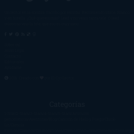
Un lector en la sombra. Escribo por escribir. Recomiendo libros. Blanco
y en botella. ¿Qué queréis más? Leed y no veáis tanta tele. O leed
mientras veis la tele, que eso es muy sano.
Sobre mí
Aviso Legal
Contacto
Editoriales
Ayúdame
2016. Creado con
por
El Ojo Lector
.
Categorías
1-Star
2-Stars
3-Stars
4-Stars
5-Stars
Artículos
periodísticos
Aventuras
Blog
Canción de Hielo y Fuego
Chick-
Lit
Ciencia
Ficción
Clásicos
Colaboraciones
Comic
Concursos
Crecemos
Descarga