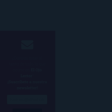
¿Quieres estar al
tanto de todo lo que
ocurre en
El Ojo
Lector
?
¡Suscríbete a nuestra
newsletter!