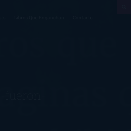
sts
Libros Que Enganchan
Contacto
-fueron-