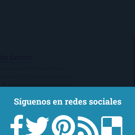
Ojo Lector
encanta leer. Vivo en Sevilla
mi novio y mi chihuahua-pantera
 de Los Beatles, me encantan los
macs, el Real Betis Balompié y las
Síguenos en redes sociales
sde 2008, leo y reseño en la sombra.
esperes críticas edulcoradas; no las
 o para mejor :)