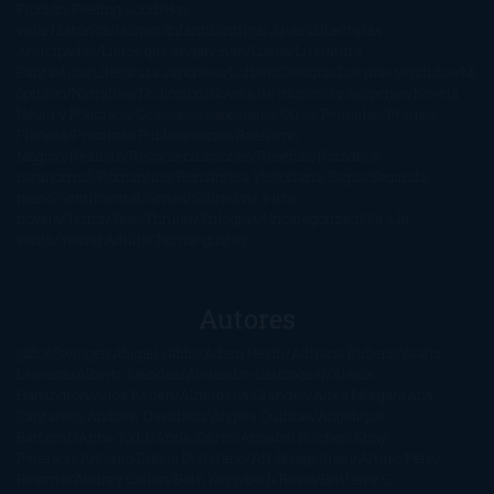
Ficción
Feeling Good
Hay
vida
Histórica
Humor
Infantil
Intriga
Juvenil
Lecturas
Anticipadas
Libros que enganchan
Listas
Literatura
Fantástica
Literatura Japonesa
LofbuksDesigns
Los más vendidos
Mi
opinión
Narrativa
No ficción
Novela de misterio y suspense
Novela
Negra y Policiaca
Ocasiones especiales
Otros
Películas
Premio
Planeta
Próximas Publicaciones
Realismo
Mágico
Realista
Recomendaciones
Reseñas
Romance
paranormal
Romántica
Romántica Victoriana
Sagas
Segunda
mano
Sentimental
Series
Sobrevivir a una
novela
Terror
Test
Thriller
Trilogías
Uncategorized
Ya a la
venta
Young Adults
¡No me gusta!
Autores
@ZoeSwinger
Abigail Gibbs
Adam Nevill
Adriana Rubens
Alaitz
Leceaga
Alberto Méndez
Alejandro Castroguer
Alexis
Harrington
Alice Kellen
Almudena Grandes
Altea Morgan
Ana
Cantarero
Andrew Davidson
Ángela Quintas
Angélique
Barbérat
Anna Todd
Anna Zaires
Annabel Pitcher
Anny
Peterson
Antonio Dikele Distefano
Art Spiegelman
Arturo Pérez-
Reverte
Audrey Carlan
Beth Kery
Beth Revis
Brittainy C.