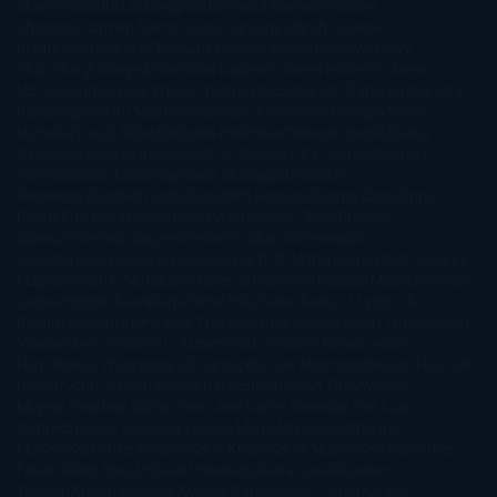
Cherry
Camilla Läckberg
Carla Gràcia Mercadé
Carme
Chaparro
Carmen Martín Gaite
Caroline March
Celeste
Bradley
Celeste Ng
Charlaine Harris
Charles Dubow
Cherry
Chic
Cheryl Strayed
Christina Lauren
Colleen Hoover
Colleen
McCullough
Connie Willis
Cristina Prada
Daniel Glattauer
Daniela
Krien
Daphne du Maurier
Darynda Jones
David Crespo
David
Nicholls
David Safier
Deborah Harkness
Deborah Install
Diana
Gabaldon
Dolores Redondo
E. O. Chirovici
E.L. James
Eckhart
Tolle
Eduardo Mendoza
Elena Montagud
Elísabet
Benavent
Elisabeth Craft
Elisabeth Kostova
Emma Cline
Enric
Pardo
Erin Morgenstern
Erin Watt
Ernest Cline
Ernesto
Sábato
Estefanía Salyers
Federico Moccia
Fernando
Aramburu
Florencia Bonelli
George R. R. Martin
Gina Peral
Gregory
Maguire
Haruki Murakami
Helen Simonson
Henning Mankell
Henry
James
Hiromi Kawakami
Irene Hall
Isabel Keats
J. Lynn
J.K.
Rowling
Jacinto Rey
Jack Thorne
Jamie McGuire
Jeff Lindsay
Jeff
VanderMeer
Jennifer L. Armentrout
Jennifer Niven
Jenny
Han
Jessica Thompson
Jill Santopolo
Joe Abercrombie
Joe Hill
Joël
Dicker
John Connolly
John Katzenbach
John Tiffany
Jojo
Moyes
Jonathan Safran Foer
Jose Carlos Somoza
Jose Luis
Sampedro
José Saramago
Karen Marie Moning
Katharine
McGee
Katherine Pancol
Katie Khan
Katjia Millay
Ken Follet
Ken
Follett
Kent Haruf
Khaled Hosseini
Kiera Cass
Koushun
Takami
Kristin Hannah
Kyoichi Katayama
L.J. Smith
Laini