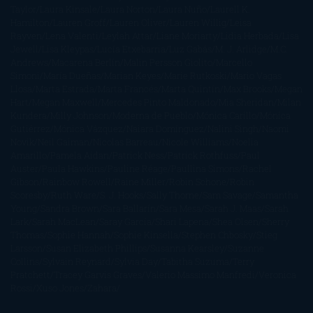
Taylor
Laura Kinsale
Laura Norton
Laura Nuño
Laurell K.
Hamilton
Lauren Groff
Lauren Oliver
Lauren Willig
Leisa
Rayven
Lena Valenti
Leylah Attar
Liane Moriarty
Lidia Herbada
Lisa
Jewell
Lisa Kleypas
Lucía Etxebarria
Luz Gabás
M. J. Arlidge
M.C.
Andrews
Macarena Berlín
Malin Persson Giolito
Marcello
Simoni
María Dueñas
Marian Keyes
Marie Rutkoski
Mario Vagas
Llosa
Marta Estrada
Marta Francés
Marta Quintín
Max Brooks
Megan
Hart
Megan Maxwell
Mercedes Pinto Maldonado
Mia Sheridan
Milan
Kundera
Milly Johnson
Moderna de Pueblo
Mónica Carillo
Mónica
Gutiérrez
Mónica Vázquez
Naiara Domínguez
Nalini Singh
Naomi
Novik
Neil Gaiman
Nicolas Barreau
Nicole Williams
Noelia
Amarillo
Pamela Aidan
Patrick Ness
Patrick Rothfuss
Paul
Auster
Paula Hawkins
Pauline Réage
Paullina Simons
Rachel
Gibson
Rainbow Rowell
Raine Miller
Robin Schone
Robin
Scoresby
Ruth Ware
S. J. Hooks
Sally Thorne
Sam Savage
Samantha
Young
Sandra Brown
Sara Ballarín
Sara Mesa
Sarah J. Maas
Sarah
Lark
Sarah MacLean
Saray García
Shari Lapena
Shea Olsen
Sherry
Thomas
Sophie Hannah
Sophie Kinsella
Stephen Chbosky
Stieg
Larsson
Susan Elizabeth Phillips
Susanna Kearsley
Suzanne
Collins
Sylvain Reynard
Sylvia Day
Tabitha Suzuma
Terry
Pratchett
Tracey Garvis Graves
Valerio Massimo Manfredi
Veronica
Rossi
Xuso Jones
Zahara