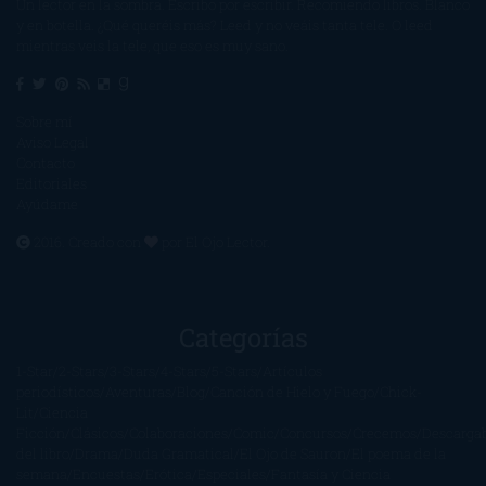
Un lector en la sombra. Escribo por escribir. Recomiendo libros. Blanco
y en botella. ¿Qué queréis más? Leed y no veáis tanta tele. O leed
mientras veis la tele, que eso es muy sano.
Sobre mí
Aviso Legal
Contacto
Editoriales
Ayúdame
2016. Creado con
por
El Ojo Lector
.
Categorías
1-Star
2-Stars
3-Stars
4-Stars
5-Stars
Artículos
periodísticos
Aventuras
Blog
Canción de Hielo y Fuego
Chick-
Lit
Ciencia
Ficción
Clásicos
Colaboraciones
Comic
Concursos
Crecemos
Descarga
del libro
Drama
Duda Gramatical
El Ojo de Sauron
El poema de la
semana
Encuestas
Erótica
Especiales
Fantasía y Ciencia