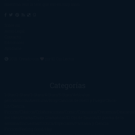
mientras veis la tele, que eso es muy sano.
Sobre mí
Aviso Legal
Contacto
Editoriales
Ayúdame
2016. Creado con
por
El Ojo Lector
.
Categorías
1-Star
2-Stars
3-Stars
4-Stars
5-Stars
Artículos
periodísticos
Aventuras
Blog
Canción de Hielo y Fuego
Chick-
Lit
Ciencia
Ficción
Clásicos
Colaboraciones
Comic
Concursos
Crecemos
Descarga
del libro
Drama
Duda Gramatical
El Ojo de Sauron
El poema de la
semana
Encuestas
Erótica
Especiales
Fantasía y Ciencia
Ficción
Feeling Good
Hay
vida
Histórica
Humor
Infantil
Intriga
Juvenil
Lecturas