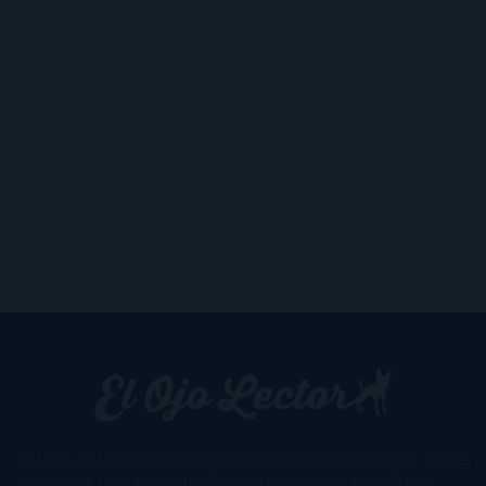
Un lector en la sombra. Escribo por escribir. Recomiendo libros. Blanco
y en botella. ¿Qué queréis más? Leed y no veáis tanta tele. O leed