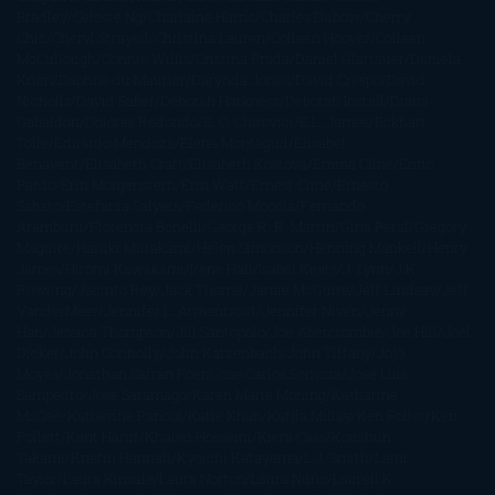
Bradley
Celeste Ng
Charlaine Harris
Charles Dubow
Cherry
Chic
Cheryl Strayed
Christina Lauren
Colleen Hoover
Colleen
McCullough
Connie Willis
Cristina Prada
Daniel Glattauer
Daniela
Krien
Daphne du Maurier
Darynda Jones
David Crespo
David
Nicholls
David Safier
Deborah Harkness
Deborah Install
Diana
Gabaldon
Dolores Redondo
E. O. Chirovici
E.L. James
Eckhart
Tolle
Eduardo Mendoza
Elena Montagud
Elísabet
Benavent
Elisabeth Craft
Elisabeth Kostova
Emma Cline
Enric
Pardo
Erin Morgenstern
Erin Watt
Ernest Cline
Ernesto
Sábato
Estefanía Salyers
Federico Moccia
Fernando
Aramburu
Florencia Bonelli
George R. R. Martin
Gina Peral
Gregory
Maguire
Haruki Murakami
Helen Simonson
Henning Mankell
Henry
James
Hiromi Kawakami
Irene Hall
Isabel Keats
J. Lynn
J.K.
Rowling
Jacinto Rey
Jack Thorne
Jamie McGuire
Jeff Lindsay
Jeff
VanderMeer
Jennifer L. Armentrout
Jennifer Niven
Jenny
Han
Jessica Thompson
Jill Santopolo
Joe Abercrombie
Joe Hill
Joël
Dicker
John Connolly
John Katzenbach
John Tiffany
Jojo
Moyes
Jonathan Safran Foer
Jose Carlos Somoza
Jose Luis
Sampedro
José Saramago
Karen Marie Moning
Katharine
McGee
Katherine Pancol
Katie Khan
Katjia Millay
Ken Follet
Ken
Follett
Kent Haruf
Khaled Hosseini
Kiera Cass
Koushun
Takami
Kristin Hannah
Kyoichi Katayama
L.J. Smith
Laini
Taylor
Laura Kinsale
Laura Norton
Laura Nuño
Laurell K.