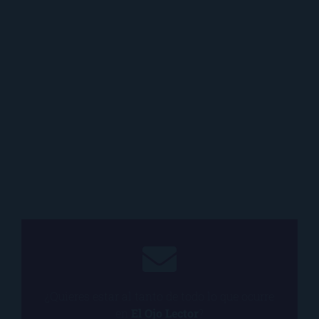
¿Quieres estar al tanto de todo lo que ocurre
en
El Ojo Lector
?