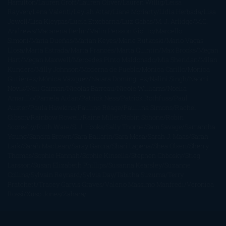
Hamilton
Lauren Groff
Lauren Oliver
Lauren Willig
Leisa
Rayven
Lena Valenti
Leylah Attar
Liane Moriarty
Lidia Herbada
Lisa
Jewell
Lisa Kleypas
Lucía Etxebarria
Luz Gabás
M. J. Arlidge
M.C.
Andrews
Macarena Berlín
Malin Persson Giolito
Marcello
Simoni
María Dueñas
Marian Keyes
Marie Rutkoski
Mario Vagas
Llosa
Marta Estrada
Marta Francés
Marta Quintín
Max Brooks
Megan
Hart
Megan Maxwell
Mercedes Pinto Maldonado
Mia Sheridan
Milan
Kundera
Milly Johnson
Moderna de Pueblo
Mónica Carillo
Mónica
Gutiérrez
Mónica Vázquez
Naiara Domínguez
Nalini Singh
Naomi
Novik
Neil Gaiman
Nicolas Barreau
Nicole Williams
Noelia
Amarillo
Pamela Aidan
Patrick Ness
Patrick Rothfuss
Paul
Auster
Paula Hawkins
Pauline Réage
Paullina Simons
Rachel
Gibson
Rainbow Rowell
Raine Miller
Robin Schone
Robin
Scoresby
Ruth Ware
S. J. Hooks
Sally Thorne
Sam Savage
Samantha
Young
Sandra Brown
Sara Ballarín
Sara Mesa
Sarah J. Maas
Sarah
Lark
Sarah MacLean
Saray García
Shari Lapena
Shea Olsen
Sherry
Thomas
Sophie Hannah
Sophie Kinsella
Stephen Chbosky
Stieg
Larsson
Susan Elizabeth Phillips
Susanna Kearsley
Suzanne
Collins
Sylvain Reynard
Sylvia Day
Tabitha Suzuma
Terry
Pratchett
Tracey Garvis Graves
Valerio Massimo Manfredi
Veronica
Rossi
Xuso Jones
Zahara