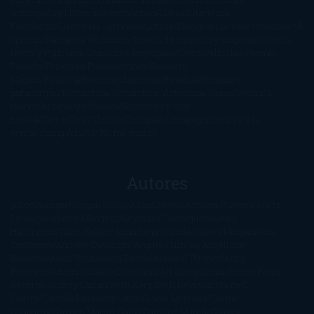
Anticipadas
Libros que enganchan
Listas
Literatura
Fantástica
Literatura Japonesa
LofbuksDesigns
Los más vendidos
Mi
opinión
Narrativa
No ficción
Novela de misterio y suspense
Novela
Negra y Policiaca
Ocasiones especiales
Otros
Películas
Premio
Planeta
Próximas Publicaciones
Realismo
Mágico
Realista
Recomendaciones
Reseñas
Romance
paranormal
Romántica
Romántica Victoriana
Sagas
Segunda
mano
Sentimental
Series
Sobrevivir a una
novela
Terror
Test
Thriller
Trilogías
Uncategorized
Ya a la
venta
Young Adults
¡No me gusta!
Autores
@ZoeSwinger
Abigail Gibbs
Adam Nevill
Adriana Rubens
Alaitz
Leceaga
Alberto Méndez
Alejandro Castroguer
Alexis
Harrington
Alice Kellen
Almudena Grandes
Altea Morgan
Ana
Cantarero
Andrew Davidson
Ángela Quintas
Angélique
Barbérat
Anna Todd
Anna Zaires
Annabel Pitcher
Anny
Peterson
Antonio Dikele Distefano
Art Spiegelman
Arturo Pérez-
Reverte
Audrey Carlan
Beth Kery
Beth Revis
Brittainy C.
Cherry
Camilla Läckberg
Carla Gràcia Mercadé
Carme
Chaparro
Carmen Martín Gaite
Caroline March
Celeste